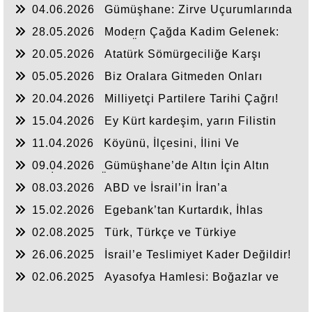
04.06.2026
Gümüşhane: Zirve Uçurumlarında
Biten Hayatlar!
28.05.2026
Modern Çağda Kadim Gelenek:
Hakemlik ve Kanaat Önderliği
20.05.2026
Atatürk Sömürgeciliğe Karşı
Yükselen Milli Ve Evrensel Modeldir..
05.05.2026
Biz Oralara Gitmeden Onları
Görmeden Sevdik!
20.04.2026
Milliyetçi Partilere Tarihi Çağrı!
15.04.2026
Ey Kürt kardeşim, yarın Filistin
gibi olmayalım!
11.04.2026
Köyünü, İlçesini, İlini Ve
Gümüşhane’yi Savunamayan Dernek, Federasyon,
09.04.2026
Gümüşhane’de Altın İçin Altın
Konfederasyon Niçin Vardır?
Kalpli İnsanlar Ölmemelidir!
08.03.2026
ABD ve İsrail’in İran’a
Saldırısında Safımız Neresidir?
15.02.2026
Egebank’tan Kurtardık, İhlas
Finans’ta Kaybettik
02.08.2025
Türk, Türkçe ve Türkiye
Cumhuriyeti’nin ipi mi çekiliyor?
26.06.2025
İsrail’e Teslimiyet Kader Değildir!
Bu Vahşeti Kim Durduracak?
02.06.2025
Ayasofya Hamlesi: Boğazlar ve
Marmara Nasıl Mavi Vatan Oldu?