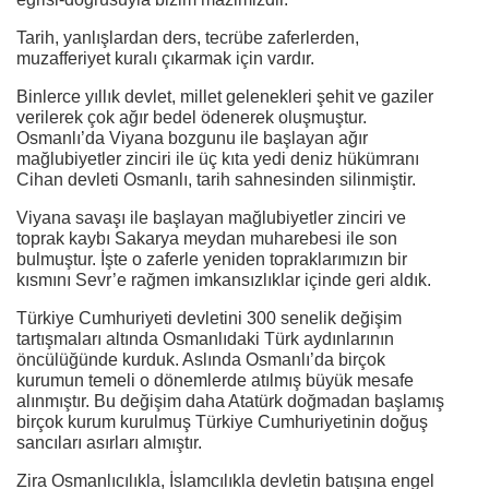
Tarih, yanlışlardan ders, tecrübe zaferlerden,
muzafferiyet kuralı çıkarmak için vardır.
Binlerce yıllık devlet, millet gelenekleri şehit ve gaziler
verilerek çok ağır bedel ödenerek oluşmuştur.
Osmanlı’da Viyana bozgunu ile başlayan ağır
mağlubiyetler zinciri ile üç kıta yedi deniz hükümranı
Cihan devleti Osmanlı, tarih sahnesinden silinmiştir.
Viyana savaşı ile başlayan mağlubiyetler zinciri ve
toprak kaybı Sakarya meydan muharebesi ile son
bulmuştur. İşte o zaferle yeniden topraklarımızın bir
kısmını Sevr’e rağmen imkansızlıklar içinde geri aldık.
Türkiye Cumhuriyeti devletini 300 senelik değişim
tartışmaları altında Osmanlıdaki Türk aydınlarının
öncülüğünde kurduk. Aslında Osmanlı’da birçok
kurumun temeli o dönemlerde atılmış büyük mesafe
alınmıştır. Bu değişim daha Atatürk doğmadan başlamış
birçok kurum kurulmuş Türkiye Cumhuriyetinin doğuş
sancıları asırları almıştır.
Zira Osmanlıcılıkla, İslamcılıkla devletin batışına engel