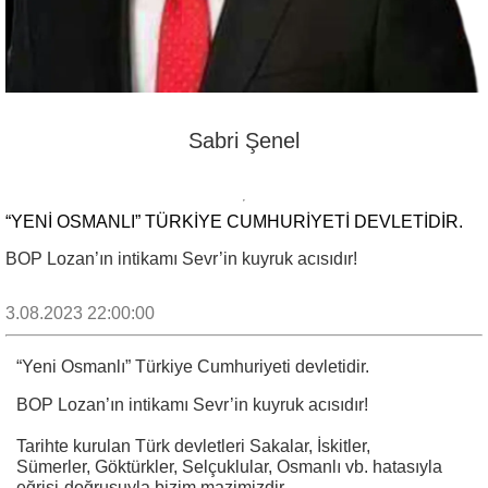
Sabri Şenel
“YENI OSMANLI” TÜRKIYE CUMHURIYETI DEVLETIDIR.
BOP Lozan’ın intikamı Sevr’in kuyruk acısıdır!
3.08.2023 22:00:00
“Yeni Osmanlı” Türkiye Cumhuriyeti devletidir.
BOP Lozan’ın intikamı Sevr’in kuyruk acısıdır!
Tarihte kurulan Türk devletleri Sakalar, İskitler,
Sümerler, Göktürkler, Selçuklular, Osmanlı vb. hatasıyla
eğrisi-doğrusuyla bizim mazimizdir.