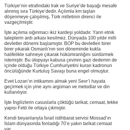
Türkiye’nin etrafındaki Irak ve Suriye’de bayağı mesafe
alınmış sıra Türkiye’dedir. Açılımla km taşları
döşenmeye çalışılmış, Türk milletinin direnci ile
vazgeçilmiştir.
İşte açılıma sığınmacı ikiz kardeşi yoldadır. Yarın etnik
taleplerin ardı arkası kesilmez. Dünyada 100 yıldır milli
devletler dönemi başlamıştır. BOP bu devletleri birer
birer yıkarak Osmanlı’nın son döneminde kukla
halifelikle sahneye çıkarak hükümranlığını sürdürmek
istemiştir. Bu ütopyayı kabusa çeviren gazi dedemin de
içinde olduğu Türkiye Cumhuriyetini kuran kadronun
öncülüğünde Kurtuluş Savaşı buna engel olmuştur.
Evet Lozan’ın intikamını almak yeni Sevr’i hayata
geçirmek için yine aynı argüman ve metodlar ve din
kullanılıyor.
İşte İngilizlerin casuslarla çöktüğü tarikat, cemaat, tekke
yapısı Fetö ile ortaya çıkmıştır.
Kendi beyanlarıyla İsrail istihbarat servisi Mossad’ın
İslam dünyasında fonladığı 70’e yakın tarikat cemaat
var.