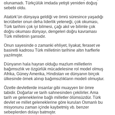
olunamadı. Türkçülük imdada yetişti yeniden doğuş
sebebi oldu.
Atatürk’ün dünyaya geldiği ve ömrü süresince yaşadığı
tecrübeler onun deha liderlik yeteneği, çok okuması,
Türk tarihini çok iyi bilmesi, çağı akıl ve bilimle çok
doğru okuması dünyayı, dengeleri doğru kavraması
Türk milletinin şansıdır.
Onun sayesinde o zamanki ehliyet, liyakat, feraset ve
basiretli kadrosu Türk milletinin tarihine altın harflerle
yazılmıştır.
Dünyanın hala hayran olduğu mazlum milletlerin
bağımsızlık ve özgürlük mücadelesine rol model olmuş
Afrika, Güney Amerika, Hindistan ve dünyanın birçok
ülkesinde örnek alınıp bağımsızlıkların modeli olmuştur.
Özetle devletlerde insanlar gibi muayyen bir ömre
tabidir. Doğarlar ve tarih sahnesinden çekilirler. Ama
tarih ve geleneklerine bağlı milletler ölümsüzdür. Türk
devlet ve millet geleneklerine göre kurulan Osmanlı bu
misyonunu zaman içinde kaybetmiş vb. benzer
sebeplerden dolayı batmıştır.