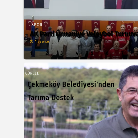
SPOR
AK Parti Ümraniye Veleybol Turnuva
1 ay önce
1
2
3
4
5
6
7
GÜNCEL
Çekmeköy Belediyesi'nden
Tarıma Destek