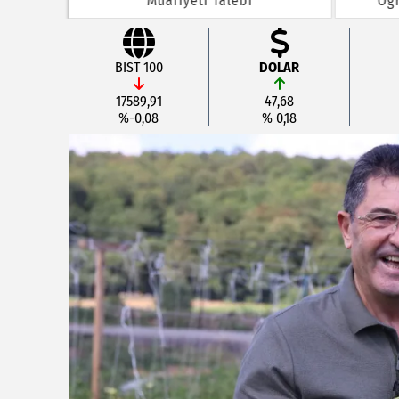
Muafiyeti Talebi
Öğr
BIST 100
DOLAR
17589,91
47,68
%-0,08
% 0,18