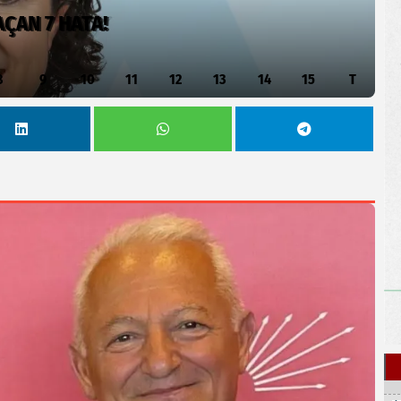
ÇAN 7 HATA!
8
9
10
11
12
13
14
15
T