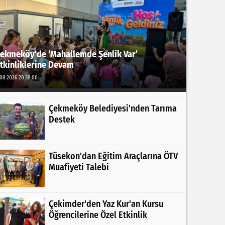
ekmeköy'de ‘Mahallemde Şenlik Var’
tkinliklerine Devam
.08.2026 20:38:00
Çekmeköy Belediyesi'nden Tarıma
Destek
Tüsekon'dan Eğitim Araçlarına ÖTV
Muafiyeti Talebi
Çekimder'den Yaz Kur'an Kursu
Öğrencilerine Özel Etkinlik