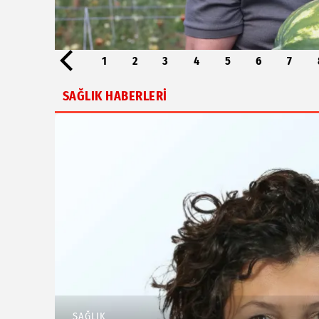
1
2
3
4
5
6
7
Tüsekon'dan Eğitim Araçlarına ÖTV Muafiyeti
SAĞLIK HABERLERİ
SAĞLIK