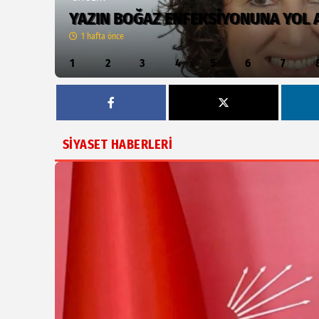
YAZIN BOĞAZ ENFEKSİYONUNA YOL A
1 hafta önce
1
2
3
4
5
6
7
SİYASET HABERLERİ