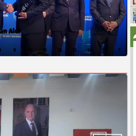
an Aldı
8
9
10
11
12
13
14
15
T