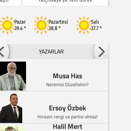
aptı
Yalçınkaya'ya Yeni Görev
Pazar
Pazartesi
Salı
39.4 °
38.8 °
37.7 °
Sabri Şenel
Türkiye Kader Kavşağında Sürpriz Bir
YAZARLAR
Kaza Geçirmemelidir.
Musa Has
Neremizi Düzeltelim?
Ersoy Özbek
Hırsızın rengi ve partisi olmaz!
Halil Mert