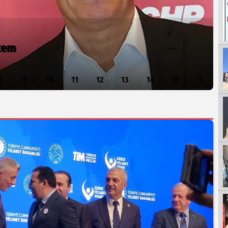
item
8
9
10
11
12
13
14
15
T