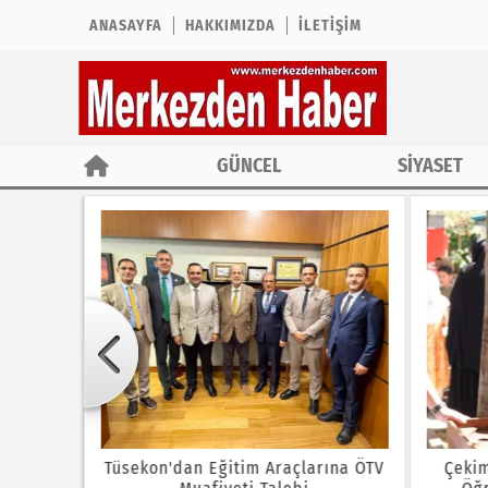
ANASAYFA
HAKKIMIZDA
İLETIŞIM
GÜNCEL
SİYASET
MERKEZDEN
HABER
 Tarıma
Tüsekon'dan Eğitim Araçlarına ÖTV
Çekim