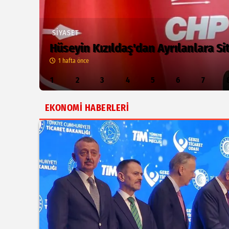
SİYASET
Hüseyin Kızıldaş'dan Ayrılanlara S
1 hafta önce
1
2
3
4
5
6
7
EKONOMİ HABERLERİ