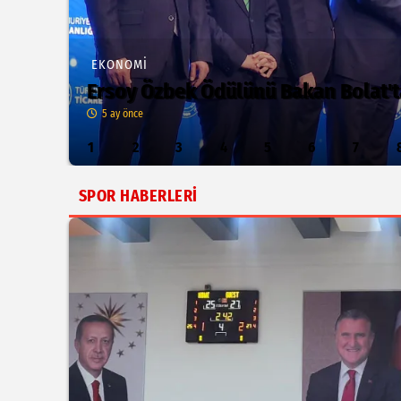
EKONOMİ
Ersoy Özbek Ödülünü Bakan Bolat't
5 ay önce
1
2
3
4
5
6
7
SPOR HABERLERİ