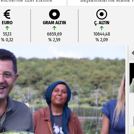
encilerine Özel Etkinlik
Başkanlıklarına Atama Y
EURO
GRAM ALTIN
Ç. ALTIN
55,13
6659,69
10644,48
% 0,32
% 2,59
% 2,09