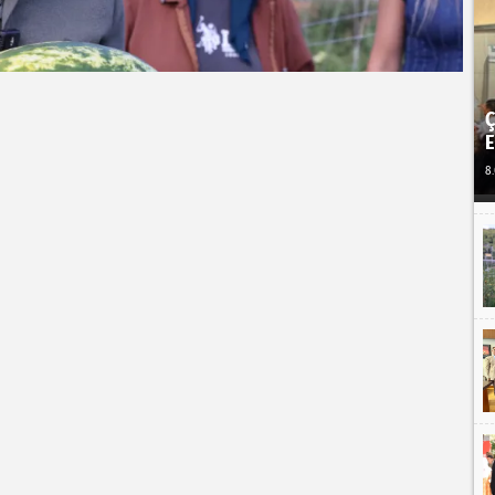
Ç
E
8