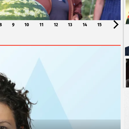
8
9
10
11
12
13
14
15
 Talebi
Çe