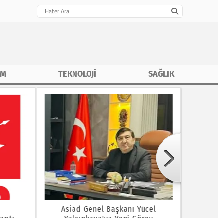
İM
TEKNOLOJİ
SAĞLIK
e
Asiad Genel Başkanı Yücel
Hüseyi