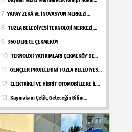
TEKNOFEST Takımlarıyla Buluştu
7
YAPAY ZEKÂ VE İNOVASYON MERKEZİ
EĞİTİCİ EĞİTİMLERİ YAPILDI
SPOR
8
TUZLA BELEDİYESİ TEKNOLOJİ MERKEZİ,
Genç Bilardocular Derneği'nden ‘Babamla Aynı
FİKRİ OLAN GENÇLER İÇİN İSTİHDAM
9
FUARINDA YERİNİ ALDI
1 ay önce
360 DERECE ÇEKMEKÖY
10
TEKNOLOJİ YATIRIMLARI ÇEKMEKÖY’DE
DEVAM EDİYOR
11
GENÇLER PROJELERİNİ TUZLA BELEDİYESİ
CEL
TEKNOLOJİ MERKEZİ'NDE GELİŞTİRİYOR
üsekon'dan Eğitim
12
ELEKTRİKLİ VE HİBRİT OTOMOBİLLERE İLGİ
ARTIYOR
raçlarına ÖTV Muafiyeti
13
Kaymakam Çelik, Geleceğin Bilim
İnsanlarının Çalışmalarını Beğendi
alebi