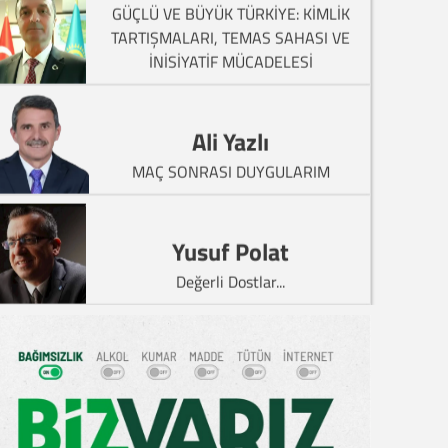
GÜÇLÜ VE BÜYÜK TÜRKİYE: KİMLİK
TARTIŞMALARI, TEMAS SAHASI VE
İNİSİYATİF MÜCADELESİ
kimder'den Yaz Kur'an Kursu Öğrencilerine Özel Etkinlik
Ali Yazlı
MAÇ SONRASI DUYGULARIM
Yusuf Polat
Değerli Dostlar...
Kaya Çardak
ARAÇLARINIZA UTTS (ULUSAL TAŞIT
TANIMA SİSTEMİ) TAKTIRDINIZ MI? SON
GÜN 30.06.2025
SAĞLIK