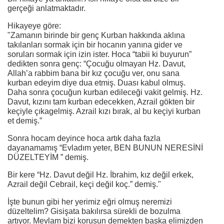
gerçeği anlatmaktadır.
Hikayeye göre:
"Zamanın birinde bir genç Kurban hakkında aklına
takılanları sormak için bir hocanın yanına gider ve
soruları sormak için izin ister. Hoca “tabii ki buyurun”
dedikten sonra genç: “Çocuğu olmayan Hz. Davut,
Allah’a rabbim bana bir kız çocuğu ver, onu sana
kurban edeyim diye dua etmiş. Duası kabul olmuş.
Daha sonra çocuğun kurban edileceği vakit gelmiş. Hz.
Davut, kızını tam kurban edecekken, Azrail gökten bir
keçiyle çıkagelmiş. Azrail kızı bırak, al bu keçiyi kurban
et demiş.”
Sonra hocam deyince hoca artık daha fazla
dayanamamış “Evladım yeter, BEN BUNUN NERESİNİ
DÜZELTEYİM ” demiş.
Bir kere “Hz. Davut değil Hz. İbrahim, kız değil erkek,
Azrail değil Cebrail, keçi değil koç.” demiş."
İşte bunun gibi her yerimiz eğri olmuş neremizi
düzeltelim? Gisişata bakılırsa sürekli de bozulma
artıyor. Mevlam bizi korusun demekten başka elimizden