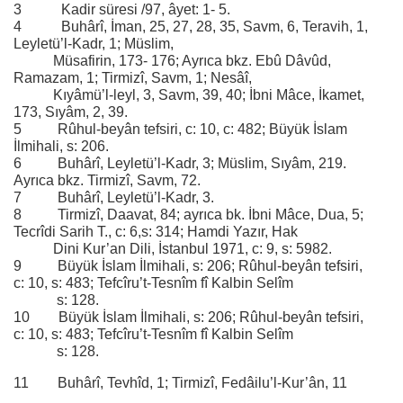
3 Kadir süresi /97, âyet: 1- 5.
4 Buhârî, İman, 25, 27, 28, 35, Savm, 6, Teravih, 1,
Leyletü’l-Kadr, 1; Müslim,
Müsafirin, 173- 176; Ayrıca bkz. Ebû Dâvûd,
Ramazam, 1; Tirmizî, Savm, 1; Nesâî,
Kıyâmü’l-leyl, 3, Savm, 39, 40; İbni Mâce, İkamet,
173, Sıyâm, 2, 39.
5 Rûhul-beyân tefsiri, c: 10, c: 482; Büyük İslam
İlmihali, s: 206.
6 Buhârî, Leyletü’l-Kadr, 3; Müslim, Sıyâm, 219.
Ayrıca bkz. Tirmizî, Savm, 72.
7 Buhârî, Leyletü’l-Kadr, 3.
8 Tirmizî, Daavat, 84; ayrıca bk. İbni Mâce, Dua, 5;
Tecrîdi Sarih T., c: 6,s: 314; Hamdi Yazır, Hak
Dini Kur’an Dili, İstanbul 1971, c: 9, s: 5982.
9 Büyük İslam İlmihali, s: 206; Rûhul-beyân tefsiri,
c: 10, s: 483; Tefcîru’t-Tesnîm fî Kalbin Selîm
s: 128.
10 Büyük İslam İlmihali, s: 206; Rûhul-beyân tefsiri,
c: 10, s: 483; Tefcîru’t-Tesnîm fî Kalbin Selîm
s: 128.
11 Buhârî, Tevhîd, 1; Tirmizî, Fedâilu’l-Kur’ân, 11