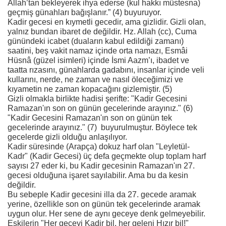
Allah’tan bekleyerek ihya ederse (kul hakkı müstesna)
geçmiş günahları bağışlanır.” (4) buyuruyor.
Kadir gecesi en kıymetli gecedir, ama gizlidir. Gizli olan,
yalnız bundan ibaret de değildir. Hz. Allah (cc), Cuma
günündeki icabet (duaların kabul edildiği zamanı)
saatini, beş vakit namaz içinde orta namazı, Esmâi
Hüsnâ (güzel isimleri) içinde İsmi Aazm’ı, ibadet ve
taatta rızasını, günahlarda gadabını, insanlar içinde veli
kullarını, nerde, ne zaman ve nasıl öleceğimizi ve
kıyametin ne zaman kopacağını gizlemiştir. (5)
Gizli olmakla birlikte hadisi şerifte: "Kadir Gecesini
Ramazan'ın son on günün gecelerinde arayınız." (6)
"Kadir Gecesini Ramazan'ın son on günün tek
gecelerinde arayınız." (7) buyurulmuştur. Böylece tek
gecelerde gizli olduğu anlaşılıyor.
Kadir süresinde (Arapça) dokuz harf olan "Leyletül-
Kadr" (Kadir Gecesi) üç defa geçmekte olup toplam harf
sayısı 27 eder ki, bu Kadir gecesinin Ramazan'ın 27.
gecesi olduğuna işaret sayılabilir. Ama bu da kesin
değildir.
Bu sebeple Kadir gecesini illa da 27. gecede aramak
yerine, özellikle son on günün tek gecelerinde aramak
uygun olur. Her sene de aynı geceye denk gelmeyebilir.
Eskilerin "Her geceyi Kadir bil, her geleni Hızır bil!"