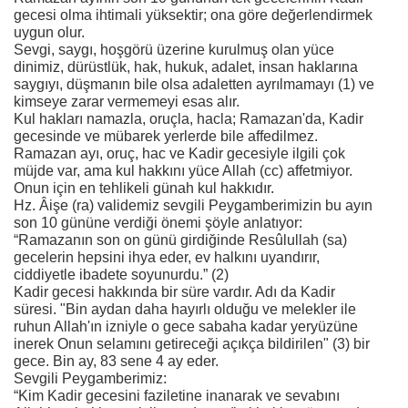
gecesi olma ihtimali yüksektir; ona göre değerlendirmek
uygun olur.
Sevgi, saygı, hoşgörü üzerine kurulmuş olan yüce
dinimiz, dürüstlük, hak, hukuk, adalet, insan haklarına
saygıyı, düşmanın bile olsa adaletten ayrılmamayı (1) ve
kimseye zarar vermemeyi esas alır.
Kul hakları namazla, oruçla, hacla; Ramazan'da, Kadir
gecesinde ve mübarek yerlerde bile affedilmez.
Ramazan ayı, oruç, hac ve Kadir gecesiyle ilgili çok
müjde var, ama kul hakkını yüce Allah (cc) affetmiyor.
Onun için en tehlikeli günah kul hakkıdır.
Hz. Âişe (ra) validemiz sevgili Peygamberimizin bu ayın
son 10 gününe verdiği önemi şöyle anlatıyor:
“Ramazanın son on günü girdiğinde Resûlullah (sa)
gecelerin hepsini ihya eder, ev halkını uyandırır,
ciddiyetle ibadete soyunurdu.” (2)
Kadir gecesi hakkında bir süre vardır. Adı da Kadir
süresi. "Bin aydan daha hayırlı olduğu ve melekler ile
ruhun Allah'ın izniyle o gece sabaha kadar yeryüzüne
inerek Onun selamını getireceği açıkça bildirilen" (3) bir
gece. Bin ay, 83 sene 4 ay eder.
Sevgili Peygamberimiz:
“Kim Kadir gecesini faziletine inanarak ve sevabını