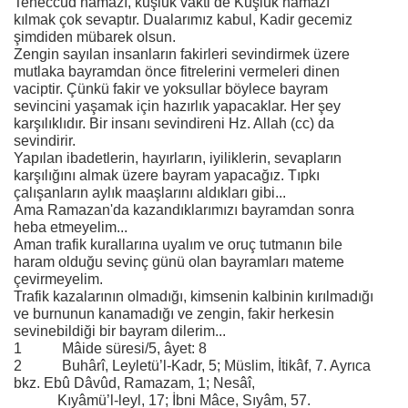
Teheccüd namazı, kuşluk vakti de Kuşluk namazı
kılmak çok sevaptır. Dualarımız kabul, Kadir gecemiz
şimdiden mübarek olsun.
Zengin sayılan insanların fakirleri sevindirmek üzere
mutlaka bayramdan önce fitrelerini vermeleri dinen
vaciptir. Çünkü fakir ve yoksullar böylece bayram
sevincini yaşamak için hazırlık yapacaklar. Her şey
karşılıklıdır. Bir insanı sevindireni Hz. Allah (cc) da
sevindirir.
Yapılan ibadetlerin, hayırların, iyiliklerin, sevapların
karşılığını almak üzere bayram yapacağız. Tıpkı
çalışanların aylık maaşlarını aldıkları gibi...
Ama Ramazan'da kazandıklarımızı bayramdan sonra
heba etmeyelim...
Aman trafik kurallarına uyalım ve oruç tutmanın bile
haram olduğu sevinç günü olan bayramları mateme
çevirmeyelim.
Trafik kazalarının olmadığı, kimsenin kalbinin kırılmadığı
ve burnunun kanamadığı ve zengin, fakir herkesin
sevinebildiği bir bayram dilerim...
1 Mâide süresi/5, âyet: 8
2 Buhârî, Leyletü’l-Kadr, 5; Müslim, İtikâf, 7. Ayrıca
bkz. Ebû Dâvûd, Ramazam, 1; Nesâî,
Kıyâmü’l-leyl, 17; İbni Mâce, Sıyâm, 57.