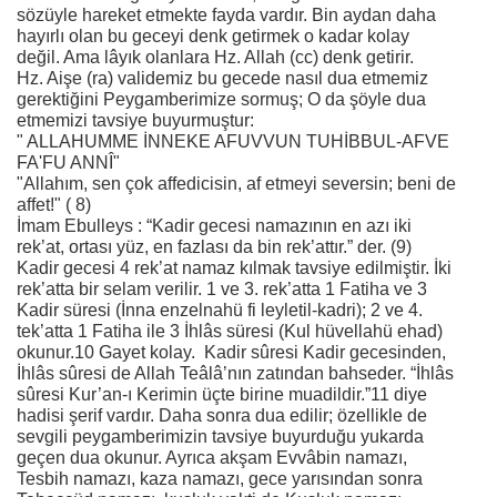
sözüyle hareket etmekte fayda vardır. Bin aydan daha
hayırlı olan bu geceyi denk getirmek o kadar kolay
değil. Ama lâyık olanlara Hz. Allah (cc) denk getirir.
Hz. Aişe (ra) validemiz bu gecede nasıl dua etmemiz
gerektiğini Peygamberimize sormuş; O da şöyle dua
etmemizi tavsiye buyurmuştur:
" ALLAHUMME İNNEKE AFUVVUN TUHİBBUL-AFVE
FA'FU ANNÎ"
"Allahım, sen çok affedicisin, af etmeyi seversin; beni de
affet!" ( 8)
İmam Ebulleys : “Kadir gecesi namazının en azı iki
rek’at, ortası yüz, en fazlası da bin rek’attır.” der. (9)
Kadir gecesi 4 rek’at namaz kılmak tavsiye edilmiştir. İki
rek’atta bir selam verilir. 1 ve 3. rek’atta 1 Fatiha ve 3
Kadir süresi (İnna enzelnahü fi leyletil-kadri); 2 ve 4.
tek’atta 1 Fatiha ile 3 İhlâs süresi (Kul hüvellahü ehad)
okunur.10 Gayet kolay. Kadir sûresi Kadir gecesinden,
İhlâs sûresi de Allah Teâlâ’nın zatından bahseder. “İhlâs
sûresi Kur’an-ı Kerimin üçte birine muadildir.”11 diye
hadisi şerif vardır. Daha sonra dua edilir; özellikle de
sevgili peygamberimizin tavsiye buyurduğu yukarda
geçen dua okunur. Ayrıca akşam Evvâbin namazı,
Tesbih namazı, kaza namazı, gece yarısından sonra