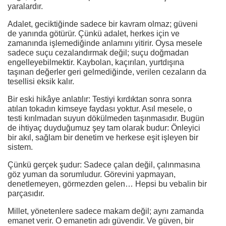
yaralardır.
Adalet, geciktiğinde sadece bir kavram olmaz; güveni
de yanında götürür. Çünkü adalet, herkes için ve
zamanında işlemediğinde anlamını yitirir. Oysa mesele
sadece suçu cezalandırmak değil; suçu doğmadan
engelleyebilmektir. Kaybolan, kaçırılan, yurtdışına
taşınan değerler geri gelmediğinde, verilen cezaların da
tesellisi eksik kalır.
Bir eski hikâye anlatılır: Testiyi kırdıktan sonra sonra
atılan tokadın kimseye faydası yoktur. Asıl mesele, o
testi kırılmadan suyun dökülmeden taşınmasıdır. Bugün
de ihtiyaç duyduğumuz şey tam olarak budur: Önleyici
bir akıl, sağlam bir denetim ve herkese eşit işleyen bir
sistem.
Çünkü gerçek şudur: Sadece çalan değil, çalınmasına
göz yuman da sorumludur. Görevini yapmayan,
denetlemeyen, görmezden gelen… Hepsi bu vebalin bir
parçasıdır.
Millet, yönetenlere sadece makam değil; aynı zamanda
emanet verir. O emanetin adı güvendir. Ve güven, bir