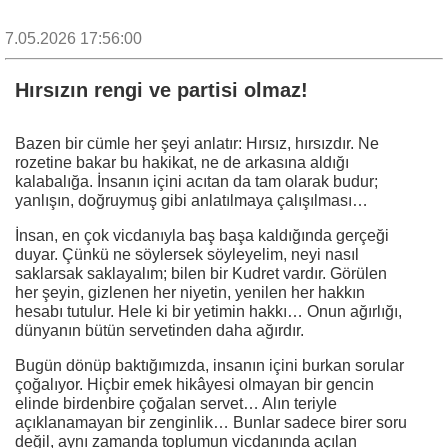
7.05.2026 17:56:00
Hırsızın rengi ve partisi olmaz!
Bazen bir cümle her şeyi anlatır: Hırsız, hırsızdır. Ne
rozetine bakar bu hakikat, ne de arkasına aldığı
kalabalığa. İnsanın içini acıtan da tam olarak budur;
yanlışın, doğruymuş gibi anlatılmaya çalışılması…
İnsan, en çok vicdanıyla baş başa kaldığında gerçeği
duyar. Çünkü ne söylersek söyleyelim, neyi nasıl
saklarsak saklayalım; bilen bir Kudret vardır. Görülen
her şeyin, gizlenen her niyetin, yenilen her hakkın
hesabı tutulur. Hele ki bir yetimin hakkı… Onun ağırlığı,
dünyanın bütün servetinden daha ağırdır.
Bugün dönüp baktığımızda, insanın içini burkan sorular
çoğalıyor. Hiçbir emek hikâyesi olmayan bir gencin
elinde birdenbire çoğalan servet… Alın teriyle
açıklanamayan bir zenginlik… Bunlar sadece birer soru
değil, aynı zamanda toplumun vicdanında açılan