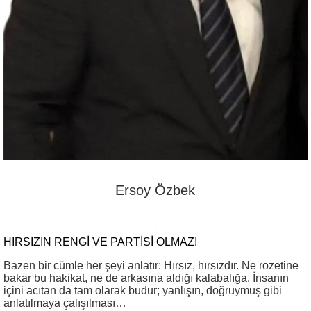
Ersoy Özbek
HIRSIZIN RENGI VE PARTISI OLMAZ!
Bazen bir cümle her şeyi anlatır: Hırsız, hırsızdır. Ne rozetine
bakar bu hakikat, ne de arkasına aldığı kalabalığa. İnsanın
içini acıtan da tam olarak budur; yanlışın, doğruymuş gibi
anlatılmaya çalışılması…