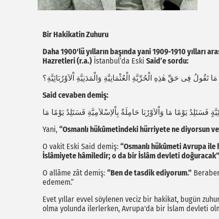
Bir Hakikatin Zuhuru
Daha 1900'lü yılların başında yani 1909-1910 yılları ar
Hazretleri (r.a.)
İstanbul’da Eski
Said’e sordu:
مَا تَقُولُ فِى حَقِّ هٰذِهِ الْحُرِّيَّةِ الْعُثْمَانِيَّةِ وَالْمَدَنِيَّةِ اْلاَوْرُبَائِيَّةِ؟
Said cevaben demiş:
ائِيَّةٍ فَسَتَلِدُ يَوْمًا مَا وَاْلاَوْرُبَا حَامِلَةٌ بِاْلاِسْلاَمِيَّةِ فَسَتَلِدُ يَوْمًا مَا
Yani,
“Osmanlı hükûmetindeki hürriyete ne diyorsun ve
O vakit Eski Said demiş:
“Osmanlı hükûmeti Avrupa ile 
İslâmiyete hâmiledir; o da bir İslâm devleti doğuracak
O allâme zât demiş:
“Ben de tasdik ediyorum.”
Beraber
edemem.”
Evet yıllar evvel söylenen veciz bir hakikat, bugün zuhu
olma yolunda ilerlerken, Avrupa'da bir İslam devleti ol