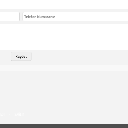
Kaydet
LOJİ
SAĞLIK