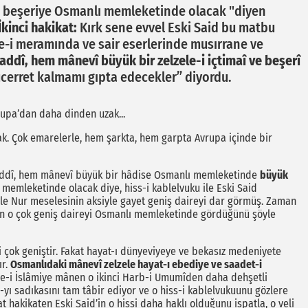
e-i beşeriye Osmanlı memleketinde olacak "diyen
İkinci hakikat:
Kırk sene evvel Eski Said bu matbu
ade-i meramında ve sair eserlerinde musırrane ve
ddî, hem mânevî büyük bir zelzele-i içtimaî ve beşerî
cerret kalmamı gıpta edecekler” diyordu.
rupa’dan daha dinden uzak...
ak. Çok emarelerle, hem şarkta, hem garpta Avrupa içinde bir
ddî, hem mânevî büyük bir hâdise Osmanlı memleketinde
büyük
memleketinde olacak diye, hiss-i kablelvuku ile Eski Said
ile Nur meselesinin aksiyle gayet geniş daireyi dar görmüş. Zaman
nun o çok geniş daireyi Osmanlı memleketinde gördüğünü şöyle
i çok geniştir. Fakat hayat-ı dünyeviyeye ve bekasız medeniyete
ır.
Osmanlıdaki mânevî zelzele hayat-ı ebediye ve saadet-i
iye-i İslâmiye mânen o ikinci Harb-i Umumîden daha dehşetli
-yı sadıkasını tam tâbir ediyor ve o hiss-i kablelvukuunu gözlere
at hakikaten Eski Said’in o hissi daha haklı olduğunu ispatla, o veli