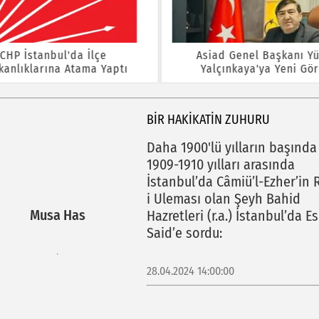
CHP İstanbul'da İlçe
Asiad Genel Başkanı Yü
kanlıklarına Atama Yaptı
Yalçınkaya'ya Yeni Gö
BIR HAKIKATIN ZUHURU
Daha 1900'lü yılların başında
1909-1910 yılları arasında
İstanbul’da Câmiü’l-Ezher’in 
i Uleması olan Şeyh Bahid
Musa Has
Hazretleri (r.a.) İstanbul’da Es
Said’e sordu:
28.04.2024 14:00:00