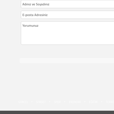
GÜNCEL
SİYASET
SPOR
EKONOMİ
EĞİTİM
TEKNO