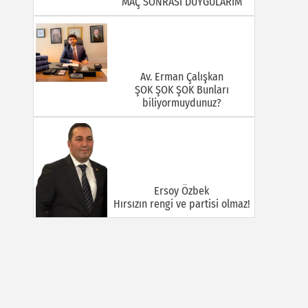
MAÇ SONRASI DUYGULARIM
Av. Erman Çalışkan
ŞOK ŞOK ŞOK Bunları
biliyormuydunuz?
Ersoy Özbek
Hırsızın rengi ve partisi olmaz!
Halil Mert
GÜÇLÜ VE BÜYÜK TÜRKİYE:
KİMLİK TARTIŞMALARI, TEMAS
SAHASI VE İNİSİYATİF
MÜCADELESİ