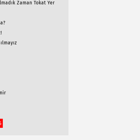
lmadık Zaman Tokat Yer
da?
!
ılmayız
nir
5