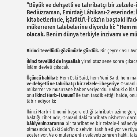
“Büyük ve dehşetli ve tahribatçı bir zelzel
Bediüzzaman, Emirdağ Lâhikası-2 eserinde;
kitabetlerinde, İşârâtü’l-İ’câz’ın baştaki if
mükerreren talebelerine diyordu ki:
“Hem ma
olacak.
Benim dünya terkiyle inzivamı ve mü
Birinci tevellüdü gözümüzle gördük.
Bir çeyrek asır Av
İkinci tevellüd de inşaallah
yirmi otuz sene sonra çıkac
İslâm devleti çıkacak.
Üçüncü hakikat:
Hem Eski Said, hem Yeni Said, hem ma
ve dehşetli ve tahribatçı bir zelzele-i beşeriye
Osmanlı 
mükerrer ve musırrane haber veriyordu. Halbuki o his 
onu
ikinci Harb-i Umumî
ile tam tasdik ettiği halde, o
tâbir ediyor ki:
İkinci Harb-i Umumî beşere ettiği tahribat-ı azîme gerç
baktığı cihetinde, Osmanlıdaki tahribata nisbeten dard
bâkiyenin zararına
bir tahribat ve bir zelzele-i mânev
olmasından, Eski Said’in o sehvini tashih ediyor ve rüya
gösteriyor. Ve o muteriz ehl-i velâyeti zahiren haklı, fak