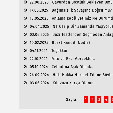
22.06.2025
Gavurdan Dostluk Bekleyen Umu
17.06.2025
Bağımsızlık Savaşına Doğru mu?
18.05.2025
Anlama Kabiliyetimiz Ne Durum
04.04.2025
Ne Garip Bir Zamanda Yaşıyoruz
03.04.2025
Bazı Testlerden Geçmeden Anlaş
10.02.2025
Berat Kandili Nedir?
04.11.2024
Teşekkür
22.10.2024
Fetö ve Bazı Gerçekler..
05.10.2024
Celladına Aşık Olmak..
24.09.2024
Hak, Hakka Hürmet Edene Söyle
03.06.2024
Kılavuzu Karga Olanın…
Sayfa:
1
2
3
4