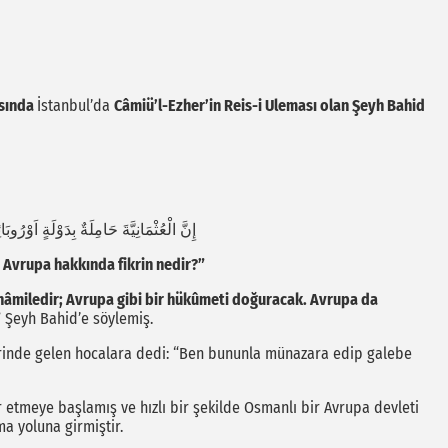
asında
İstanbul’da
Câmiü’l-Ezher’in Reis-i Uleması olan Şeyh Bahid
إِنَّ الْعُثْمَانِيَّةَ حَامِلَةٌ بِدَوْلَةٍ اَوْرُوبَ
 Avrupa hakkında fikrin nedir?”
hâmiledir; Avrupa gibi bir hükûmeti doğuracak. Avrupa da
”
Şeyh Bahid’e söylemiş.
inde gelen hocalara dedi: “Ben bununla münazara edip galebe
r etmeye başlamış ve hızlı bir şekilde Osmanlı bir Avrupa devleti
ma yoluna girmiştir.