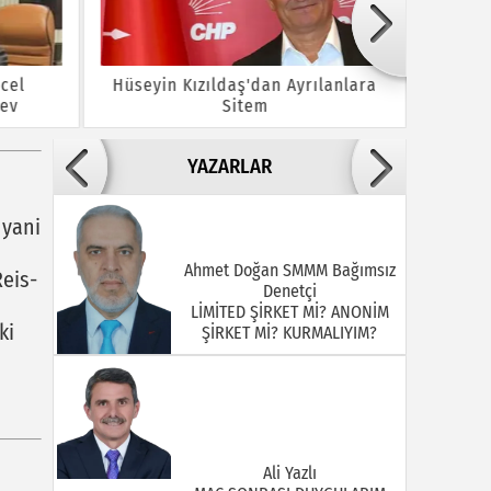
cel
Hüseyin Kızıldaş'dan Ayrılanlara
Bayram
rev
Sitem
Y
YAZARLAR
 yani
Ahmet Doğan SMMM Bağımsız
Reis-
Denetçi
LİMİTED ŞİRKET Mİ? ANONİM
ki
ŞİRKET Mİ? KURMALIYIM?
Ali Yazlı