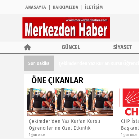
ANASAYFA
HAKKIMIZDA
İLETIŞIM
GÜNCEL
SİYASET
Çekimder'den Yaz Kur'an Kursu Öğrencil
Son Dakika
ÖNE ÇIKANLAR
ına ÖTV
Çekimder'den Yaz Kur'an Kursu
CHP İst
Öğrencilerine Özel Etkinlik
Başkanl
1 gün önce
1 gün önce