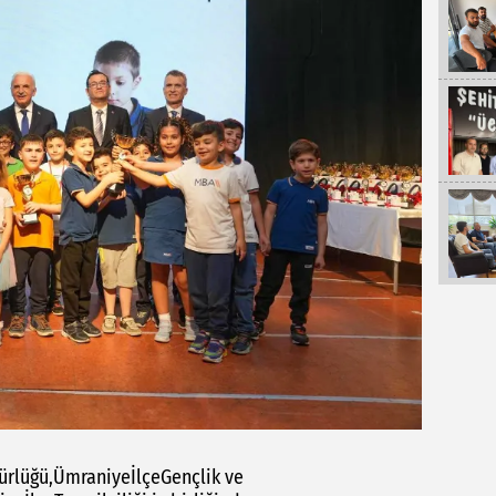
ürlüğü,ÜmraniyeİlçeGençlik ve