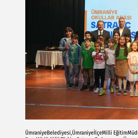
ÜmraniyeBelediyesi,ÜmraniyeİlçeMilli EğitimMüd