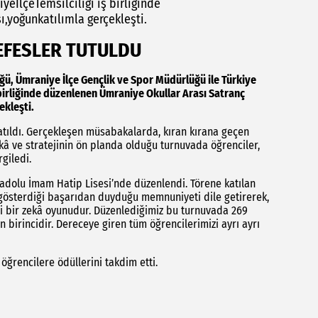
İlçeTemsilciliği iş birliğinde
,yoğunkatılımla gerçekleşti.
NEFESLER TUTULDU
ğü, Ümraniye İlçe Gençlik ve Spor Müdürlüğü ile Türkiye
 birliğinde düzenlenen Ümraniye Okullar Arası Satranç
ekleşti.
atıldı. Gerçekleşen müsabakalarda, kıran kırana geçen
kâ ve stratejinin ön planda olduğu turnuvada öğrenciler,
giledi.
nadolu İmam Hatip Lisesi’nde düzenlendi. Törene katılan
 gösterdiği başarıdan duyduğu memnuniyeti dile getirerek,
emli bir zekâ oyunudur. Düzenlediğimiz bu turnuvada 269
 birincidir. Dereceye giren tüm öğrencilerimizi ayrı ayrı
ğrencilere ödüllerini takdim etti.