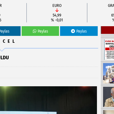
R
EURO
GRA
9
54,99
6
6
% -0,01
Paylas
Paylas
Paylas
NCEL
ULDU