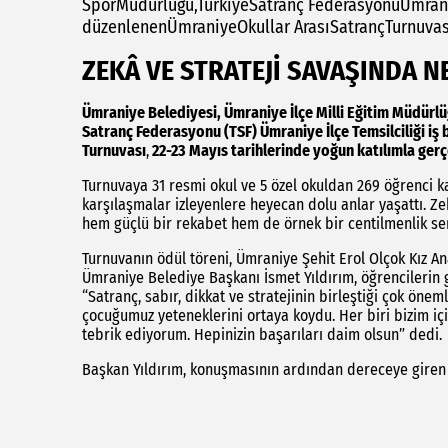
SporMüdürlüğü,TürkiyeSatranç FederasyonuÜmraniye
düzenlenenÜmraniyeOkullar ArasıSatrançTurnuvası
ZEKÂ VE STRATEJİ SAVAŞINDA 
Ümraniye Belediyesi, Ümraniye İlçe Milli Eğitim Müdürlü
Satranç Federasyonu (TSF) Ümraniye İlçe Temsilciliği iş
Turnuvası
,
22-23 Mayıs tarihlerinde yoğun katılımla gerç
Turnuvaya 31 resmi okul ve 5 özel okuldan 269 öğrenci k
karşılaşmalar izleyenlere heyecan dolu anlar yaşattı. Ze
hem güçlü bir rekabet hem de örnek bir centilmenlik ser
Turnuvanın ödül töreni, Ümraniye Şehit Erol Olçok Kız A
Ümraniye Belediye Başkanı İsmet Yıldırım, öğrencilerin
“Satranç, sabır, dikkat ve stratejinin birleştiği çok ön
çocuğumuz yeteneklerini ortaya koydu. Her biri bizim için
tebrik ediyorum. Hepinizin başarıları daim olsun” dedi.
Başkan Yıldırım, konuşmasının ardından dereceye giren ö