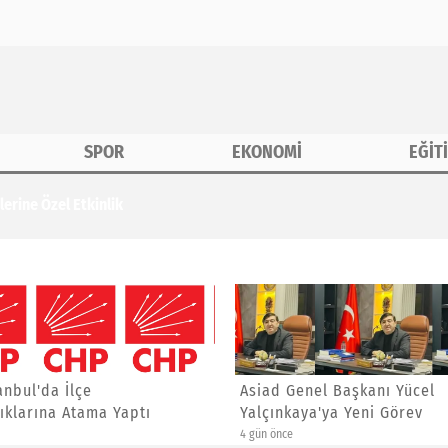
SPOR
EKONOMİ
EĞİT
erine Özel Etkinlik
anbul'da İlçe
Asiad Genel Başkanı Yücel
ıklarına Atama Yaptı
Yalçınkaya'ya Yeni Görev
4 gün önce