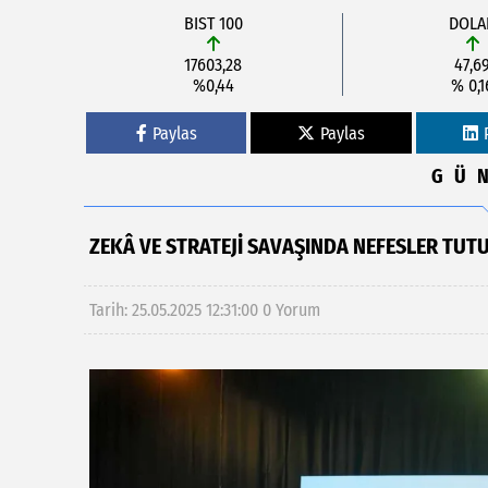
BIST 100
DOLA
17603,28
47,6
%0,44
% 0,1
Paylas
Paylas
GÜ
ZEKÂ VE STRATEJİ SAVAŞINDA NEFESLER TUT
Tarih: 25.05.2025 12:31:00
0 Yorum