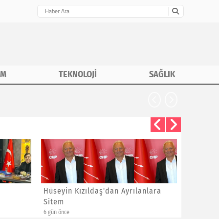
İM
TEKNOLOJİ
SAĞLIK
CHP İstanbu
Hüseyin Kızıldaş'dan Ayrılanlara
Bayram 
Sitem
Yeni Üye
6 gün önce
1 hafta önce