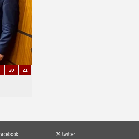
9
20
21
facebook
twitter