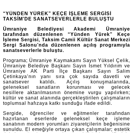
“YÜNDEN YÜREK” KEÇE İŞLEME SERGİSİ
TAKSİM’DE SANATSEVERLERLE BULUŞTU
Ümraniye Belediyesi Akademi Ümraniye
tarafından düzenlenen “Yünden Yürek” Keçe
İşleme Sergisi, Taksim Camii Kültür Sanat Merkezi
Sergi Salonu’nda düzenlenen açılış programıyla
sanatseverlerle buluştu.
Programa; Ümraniye Kaymakamı Sayın Yüksel Çelik,
Ümraniye Belediye Başkanı Sayın İsmet Yıldırım ve
Ümraniye AK Parti İlçe Başkanı Sayın Salim
Çetinkaya’nın yanı sıra çok sayıda davetli ve
sanatsever katıldı.
Açılış konuşmalarında,
geleneksel sanatların korunması ve gelecek
nesillere aktarılmasının önemine vurgu yapılırken;
kültür ve sanat alanında gerçekleştirilen çalışmaların
toplumsal hafızaya katkı sunduğu ifade edildi.
Sergide, öğrenciler ve eğitmenler tarafından
hazırlanan eserlerde geleneksel keçe işleme
sanatının modern yorumları ziyaretçilerin beğenisine
sunuldu. El emeğiyle ortaya çıkan çalışmalar; estetik