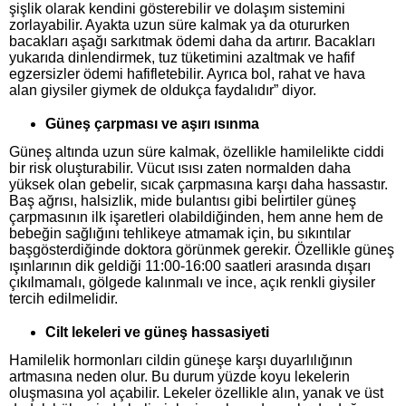
şişlik olarak kendini gösterebilir ve dolaşım sistemini
zorlayabilir. Ayakta uzun süre kalmak ya da otururken
bacakları aşağı sarkıtmak ödemi daha da artırır. Bacakları
yukarıda dinlendirmek, tuz tüketimini azaltmak ve hafif
egzersizler ödemi hafifletebilir. Ayrıca bol, rahat ve hava
alan giysiler giymek de oldukça faydalıdır” diyor.
Güneş çarpması ve aşırı ısınma
Güneş altında uzun süre kalmak, özellikle hamilelikte ciddi
bir risk oluşturabilir. Vücut ısısı zaten normalden daha
yüksek olan gebelir, sıcak çarpmasına karşı daha hassastır.
Baş ağrısı, halsizlik, mide bulantısı gibi belirtiler güneş
çarpmasının ilk işaretleri olabildiğinden, hem anne hem de
bebeğin sağlığını tehlikeye atmamak için, bu sıkıntılar
başgösterdiğinde doktora görünmek gerekir. Özellikle güneş
ışınlarının dik geldiği 11:00-16:00 saatleri arasında dışarı
çıkılmamalı, gölgede kalınmalı ve ince, açık renkli giysiler
tercih edilmelidir.
Cilt lekeleri ve güneş hassasiyeti
Hamilelik hormonları cildin güneşe karşı duyarlılığının
artmasına neden olur. Bu durum yüzde koyu lekelerin
oluşmasına yol açabilir. Lekeler özellikle alın, yanak ve üst