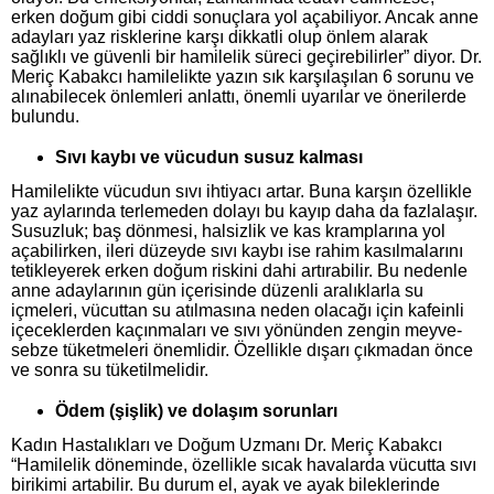
erken doğum gibi ciddi sonuçlara yol açabiliyor. Ancak anne
adayları yaz risklerine karşı dikkatli olup önlem alarak
sağlıklı ve güvenli bir hamilelik süreci geçirebilirler” diyor. Dr.
Meriç Kabakcı hamilelikte yazın sık karşılaşılan 6 sorunu ve
alınabilecek önlemleri anlattı, önemli uyarılar ve önerilerde
bulundu.
Sıvı kaybı ve vücudun susuz kalması
Hamilelikte vücudun sıvı ihtiyacı artar. Buna karşın özellikle
yaz aylarında terlemeden dolayı bu kayıp daha da fazlalaşır.
Susuzluk; baş dönmesi, halsizlik ve kas kramplarına yol
açabilirken, ileri düzeyde sıvı kaybı ise rahim kasılmalarını
tetikleyerek erken doğum riskini dahi artırabilir. Bu nedenle
anne adaylarının gün içerisinde düzenli aralıklarla su
içmeleri, vücuttan su atılmasına neden olacağı için kafeinli
içeceklerden kaçınmaları ve sıvı yönünden zengin meyve-
sebze tüketmeleri önemlidir. Özellikle dışarı çıkmadan önce
ve sonra su tüketilmelidir.
Ödem (şişlik) ve dolaşım sorunları
Kadın Hastalıkları ve Doğum Uzmanı Dr. Meriç Kabakcı
“Hamilelik döneminde, özellikle sıcak havalarda vücutta sıvı
birikimi artabilir. Bu durum el, ayak ve ayak bileklerinde