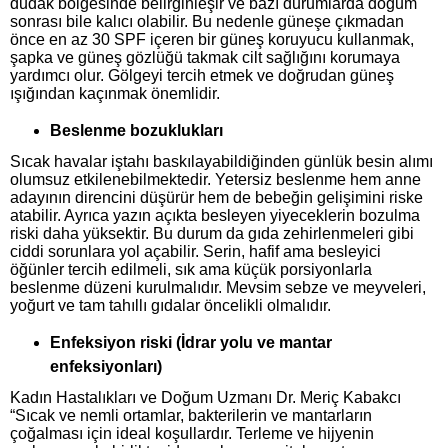
dudak bölgesinde belirginleşir ve bazı durumlarda doğum
sonrası bile kalıcı olabilir. Bu nedenle güneşe çıkmadan
önce en az 30 SPF içeren bir güneş koruyucu kullanmak,
şapka ve güneş gözlüğü takmak cilt sağlığını korumaya
yardımcı olur. Gölgeyi tercih etmek ve doğrudan güneş
ışığından kaçınmak önemlidir.
Beslenme bozuklukları
Sıcak havalar iştahı baskılayabildiğinden günlük besin alımı
olumsuz etkilenebilmektedir. Yetersiz beslenme hem anne
adayının direncini düşürür hem de bebeğin gelişimini riske
atabilir. Ayrıca yazın açıkta besleyen yiyeceklerin bozulma
riski daha yüksektir. Bu durum da gıda zehirlenmeleri gibi
ciddi sorunlara yol açabilir. Serin, hafif ama besleyici
öğünler tercih edilmeli, sık ama küçük porsiyonlarla
beslenme düzeni kurulmalıdır. Mevsim sebze ve meyveleri,
yoğurt ve tam tahıllı gıdalar öncelikli olmalıdır.
Enfeksiyon riski (İdrar yolu ve mantar
enfeksiyonları)
Kadın Hastalıkları ve Doğum Uzmanı Dr. Meriç Kabakcı
“Sıcak ve nemli ortamlar, bakterilerin ve mantarların
çoğalması için ideal koşullardır. Terleme ve hijyenin