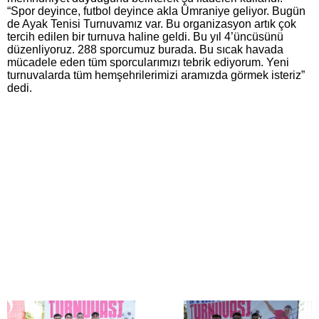
“Spor deyince, futbol deyince akla Ümraniye geliyor. Bugün
de Ayak Tenisi Turnuvamız var. Bu organizasyon artık çok
tercih edilen bir turnuva haline geldi. Bu yıl 4’üncüsünü
düzenliyoruz. 288 sporcumuz burada. Bu sıcak havada
mücadele eden tüm sporcularımızı tebrik ediyorum. Yeni
turnuvalarda tüm hemşehrilerimizi aramızda görmek isteriz”
dedi.