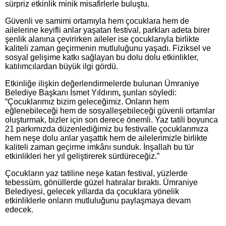
sürpriz etkinlik minik misafirlerle buluştu.
Güvenli ve samimi ortamıyla hem çocuklara hem de
ailelerine keyifli anlar yaşatan festival, parkları adeta birer
şenlik alanına çevirirken aileler ise çocuklarıyla birlikte
kaliteli zaman geçirmenin mutluluğunu yaşadı. Fiziksel ve
sosyal gelişime katkı sağlayan bu dolu dolu etkinlikler,
katılımcılardan büyük ilgi gördü.
Etkinliğe ilişkin değerlendirmelerde bulunan Ümraniye
Belediye Başkanı İsmet Yıldırım
,
şunları söyledi:
“Çocuklarımız bizim geleceğimiz. Onların hem
eğlenebileceği hem de sosyalleşebileceği güvenli ortamlar
oluşturmak, bizler için son derece önemli. Yaz tatili boyunca
21 parkımızda düzenlediğimiz bu festivalle çocuklarımıza
hem neşe dolu anlar yaşattık hem de ailelerimizle birlikte
kaliteli zaman geçirme imkânı sunduk. İnşallah bu tür
etkinlikleri her yıl geliştirerek sürdüreceğiz.”
Çocukların yaz tatiline neşe katan festival, yüzlerde
tebessüm, gönüllerde güzel hatıralar bıraktı. Ümraniye
Belediyesi, gelecek yıllarda da çocuklara yönelik
etkinliklerle onların mutluluğunu paylaşmaya devam
edecek.