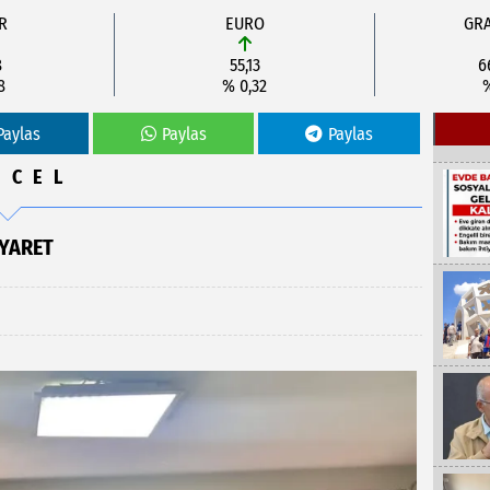
R
EURO
GRA
8
55,13
6
8
% 0,32
Paylas
Paylas
Paylas
NCEL
IYARET