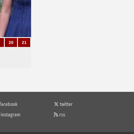
9
20
21
facebook
twitter
instagram
rss