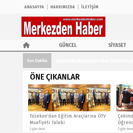
ANASAYFA
HAKKIMIZDA
İLETIŞIM
GÜNCEL
SİYASET
Çekmeköy Belediyesi'nden Tarıma Des
Son Dakika
ÖNE ÇIKANLAR
Tarıma
Tüsekon'dan Eğitim Araçlarına ÖTV
Çekimde
Muafiyeti Talebi
Öğrenci
2 gün önce
2 gün önce