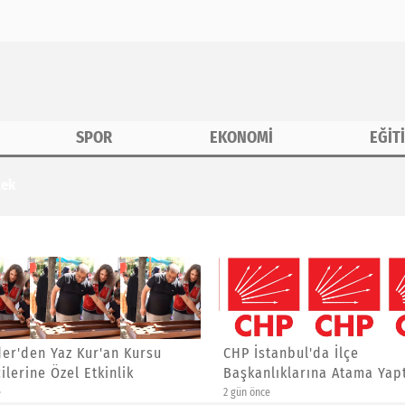
SPOR
EKONOMİ
EĞİT
tek
r'den Yaz Kur'an Kursu
CHP İstanbul'da İlçe
lerine Özel Etkinlik
Başkanlıklarına Atama Yaptı
2 gün önce