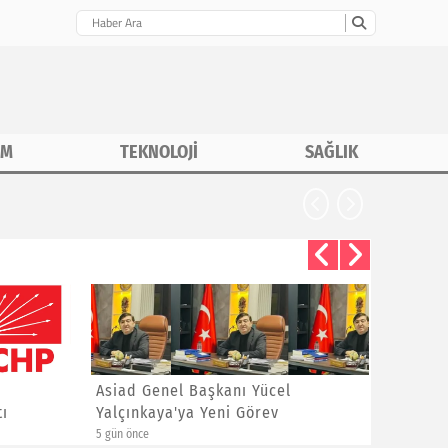
İM
TEKNOLOJİ
SAĞLIK
Asiad Genel Başkanı Yücel
Hüseyin 
Yalçınkaya'ya Yeni Görev
Sitem
5 gün önce
1 hafta önce