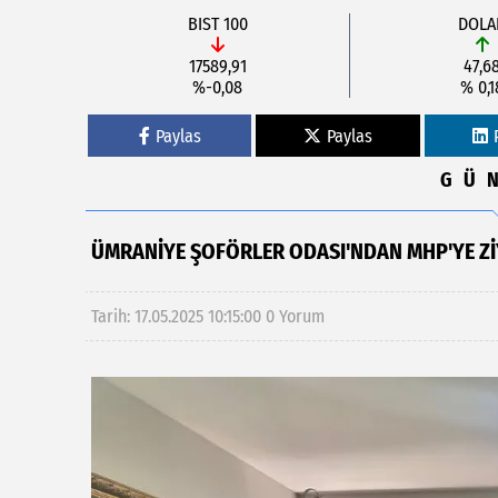
BIST 100
DOLA
17589,91
47,6
%-0,08
% 0,1
Paylas
Paylas
GÜ
ÜMRANIYE ŞOFÖRLER ODASI'NDAN MHP'YE Z
Tarih: 17.05.2025 10:15:00
0 Yorum