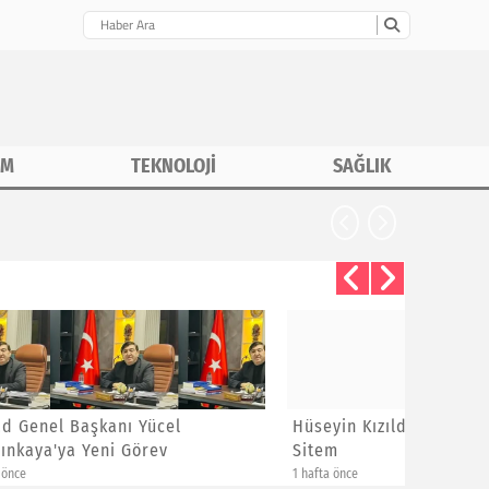
İM
TEKNOLOJİ
SAĞLIK
Hüseyin Kızıldaş'dan Ayrılanlara
Bayram 
Sitem
Yeni Üye
1 hafta önce
1 hafta önce