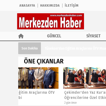
ANASAYFA
HAKKIMIZDA
İLETIŞIM
GÜNCEL
SİYASET
Tüsekon'dan Eğitim Araçlarına ÖTV Muaf
Son Dakika
ÖNE ÇIKANLAR
ına ÖTV
Çekimder'den Yaz Kur'an Kursu
CHP İst
Öğrencilerine Özel Etkinlik
Başkanl
2 gün önce
2 gün önce