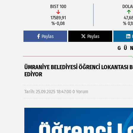
BIST 100
DOLA
17589,91
47,6
%-0,08
% 0,1
Paylas
Paylas
GÜ
ÜMRANİYE BELEDİYESİ ÖĞRENCİ LOKANTASI B
EDİYOR
Tarih: 25.09.2025 18:47:00
0 Yorum