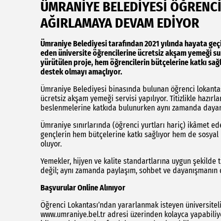
ÜMRANİYE BELEDİYESİ ÖĞRENCİ
AĞIRLAMAYA DEVAM EDİYOR
Ümraniye Belediyesi tarafından 2021 yılında hayata geçir
eden üniversite öğrencilerine ücretsiz akşam yemeği s
yürütülen proje, hem öğrencilerin bütçelerine katkı sa
destek olmayı amaçlıyor.
Ümraniye Belediyesi binasında bulunan öğrenci lokantası
ücretsiz akşam yemeği servisi yapılıyor. Titizlikle hazırl
beslenmelerine katkıda bulunurken aynı zamanda dayan
Ümraniye sınırlarında (öğrenci yurtları hariç) ikâmet ed
gençlerin hem bütçelerine katkı sağlıyor hem de sosyal
oluyor.
Yemekler, hijyen ve kalite standartlarına uygun şekilde ti
değil; aynı zamanda paylaşım, sohbet ve dayanışmanın d
Başvurular Online Alınıyor
Öğrenci Lokantası’ndan yararlanmak isteyen üniversiteli
www.umraniye.bel.tr adresi üzerinden kolayca yapabiliyo