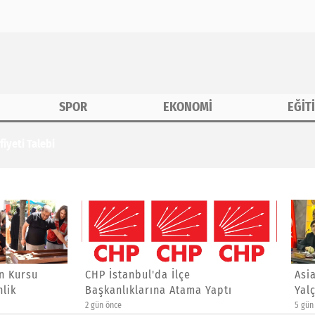
SPOR
EKONOMİ
EĞİT
iyeti Talebi
anbul'da İlçe
Asiad Genel Başkanı Yücel
ıklarına Atama Yaptı
Yalçınkaya'ya Yeni Görev
5 gün önce