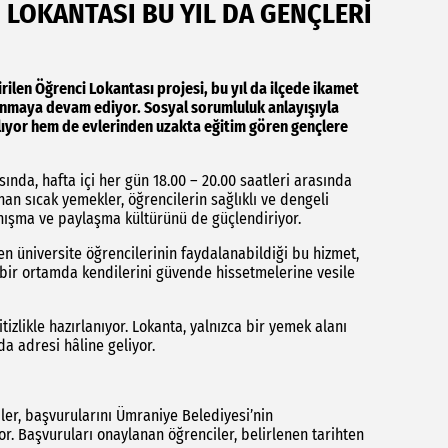
 LOKANTASI BU YIL DA GENÇLERİ
ilen Öğrenci Lokantası projesi, bu yıl da ilçede ikamet
unmaya devam ediyor. Sosyal sorumluluk anlayışıyla
ğlıyor hem de evlerinden uzakta eğitim gören gençlere
nda, hafta içi her gün 18.00 – 20.00 saatleri arasında
anan sıcak yemekler, öğrencilerin sağlıklı ve dengeli
ışma ve paylaşma kültürünü de güçlendiriyor.
en üniversite öğrencilerinin faydalanabildiği bu hizmet,
 bir ortamda kendilerini güvende hissetmelerine vesile
tizlikle hazırlanıyor. Lokanta, yalnızca bir yemek alanı
a adresi hâline geliyor.
ler, başvurularını Ümraniye Belediyesi’nin
r. Başvuruları onaylanan öğrenciler, belirlenen tarihten