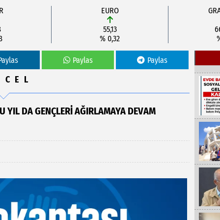
R
EURO
GRA
8
55,13
6
8
% 0,32
Paylas
Paylas
Paylas
NCEL
U YIL DA GENÇLERİ AĞIRLAMAYA DEVAM