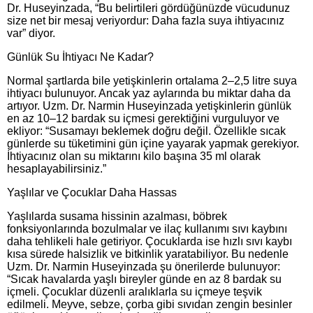
Dr. Huseyinzada, “Bu belirtileri gördüğünüzde vücudunuz
size net bir mesaj veriyordur: Daha fazla suya ihtiyacınız
var” diyor.
Günlük Su İhtiyacı Ne Kadar?
Normal şartlarda bile yetişkinlerin ortalama 2–2,5 litre suya
ihtiyacı bulunuyor. Ancak yaz aylarında bu miktar daha da
artıyor. Uzm. Dr. Narmin Huseyinzada yetişkinlerin günlük
en az 10–12 bardak su içmesi gerektiğini vurguluyor ve
ekliyor: “Susamayı beklemek doğru değil. Özellikle sıcak
günlerde su tüketimini gün içine yayarak yapmak gerekiyor.
İhtiyacınız olan su miktarını kilo başına 35 ml olarak
hesaplayabilirsiniz.”
Yaşlılar ve Çocuklar Daha Hassas
Yaşlılarda susama hissinin azalması, böbrek
fonksiyonlarında bozulmalar ve ilaç kullanımı sıvı kaybını
daha tehlikeli hale getiriyor. Çocuklarda ise hızlı sıvı kaybı
kısa sürede halsizlik ve bitkinlik yaratabiliyor. Bu nedenle
Uzm. Dr. Narmin Huseyinzada şu önerilerde bulunuyor:
“Sıcak havalarda yaşlı bireyler günde en az 8 bardak su
içmeli. Çocuklar düzenli aralıklarla su içmeye teşvik
edilmeli. Meyve, sebze, çorba gibi sıvıdan zengin besinler