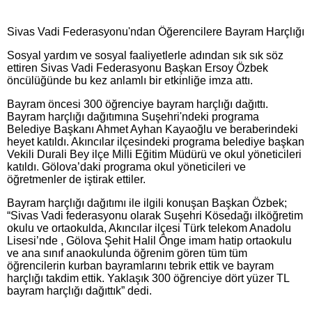
Sivas Vadi Federasyonu'ndan Öğerencilere Bayram Harçlığı
Sosyal yardım ve sosyal faaliyetlerle adından sık sık söz
ettiren Sivas Vadi Federasyonu Başkan Ersoy Özbek
öncülüğünde bu kez anlamlı bir etkinliğe imza attı.
Bayram öncesi 300 öğrenciye bayram harçlığı dağıttı.
Bayram harçlığı dağıtımına Suşehri'ndeki programa
Belediye Başkanı Ahmet Ayhan Kayaoğlu ve beraberindeki
heyet katıldı. Akıncılar ilçesindeki programa belediye başkan
Vekili Durali Bey ilçe Milli Eğitim Müdürü ve okul yöneticileri
katıldı. Gölova’daki programa okul yöneticileri ve
öğretmenler de iştirak ettiler.
Bayram harçlığı dağıtımı ile ilgili konuşan Başkan Özbek;
“Sivas Vadi federasyonu olarak Suşehri Kösedağı ilköğretim
okulu ve ortaokulda, Akıncılar ilçesi Türk telekom Anadolu
Lisesi’nde , Gölova Şehit Halil Önge imam hatip ortaokulu
ve ana sınıf anaokulunda öğrenim gören tüm tüm
öğrencilerin kurban bayramlarını tebrik ettik ve bayram
harçlığı takdim ettik. Yaklaşık 300 öğrenciye dört yüzer TL
bayram harçlığı dağıttık” dedi.