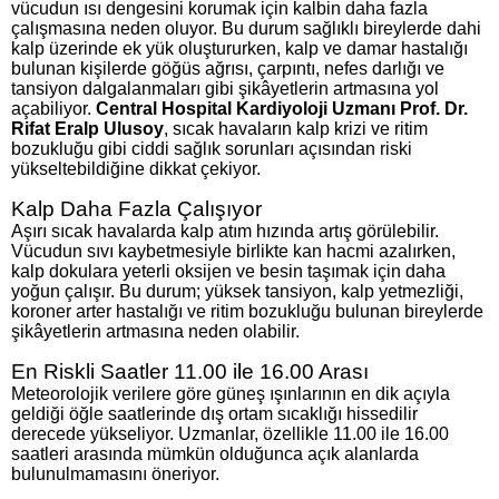
vücudun ısı dengesini korumak için kalbin daha fazla
çalışmasına neden oluyor. Bu durum sağlıklı bireylerde dahi
kalp üzerinde ek yük oluştururken, kalp ve damar hastalığı
bulunan kişilerde göğüs ağrısı, çarpıntı, nefes darlığı ve
tansiyon dalgalanmaları gibi şikâyetlerin artmasına yol
açabiliyor.
Central Hospital Kardiyoloji Uzmanı Prof. Dr.
Rifat Eralp Ulusoy
, sıcak havaların kalp krizi ve ritim
bozukluğu gibi ciddi sağlık sorunları açısından riski
yükseltebildiğine dikkat çekiyor.
Kalp Daha Fazla Çalışıyor
Aşırı sıcak havalarda kalp atım hızında artış görülebilir.
Vücudun sıvı kaybetmesiyle birlikte kan hacmi azalırken,
kalp dokulara yeterli oksijen ve besin taşımak için daha
yoğun çalışır. Bu durum; yüksek tansiyon, kalp yetmezliği,
koroner arter hastalığı ve ritim bozukluğu bulunan bireylerde
şikâyetlerin artmasına neden olabilir.
En Riskli Saatler 11.00 ile 16.00 Arası
Meteorolojik verilere göre güneş ışınlarının en dik açıyla
geldiği öğle saatlerinde dış ortam sıcaklığı hissedilir
derecede yükseliyor. Uzmanlar, özellikle 11.00 ile 16.00
saatleri arasında mümkün olduğunca açık alanlarda
bulunulmamasını öneriyor.