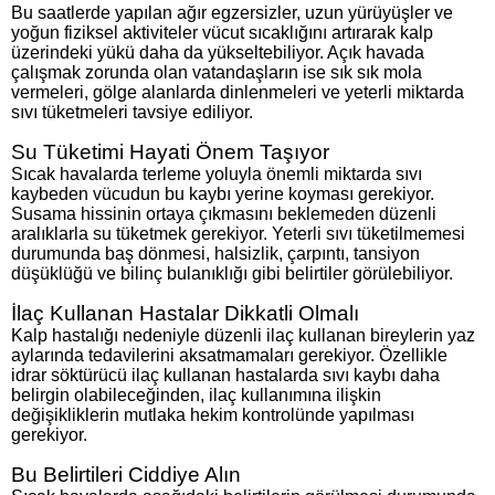
Bu saatlerde yapılan ağır egzersizler, uzun yürüyüşler ve
yoğun fiziksel aktiviteler vücut sıcaklığını artırarak kalp
üzerindeki yükü daha da yükseltebiliyor. Açık havada
çalışmak zorunda olan vatandaşların ise sık sık mola
vermeleri, gölge alanlarda dinlenmeleri ve yeterli miktarda
sıvı tüketmeleri tavsiye ediliyor.
Su Tüketimi Hayati Önem Taşıyor
Sıcak havalarda terleme yoluyla önemli miktarda sıvı
kaybeden vücudun bu kaybı yerine koyması gerekiyor.
Susama hissinin ortaya çıkmasını beklemeden düzenli
aralıklarla su tüketmek gerekiyor. Yeterli sıvı tüketilmemesi
durumunda baş dönmesi, halsizlik, çarpıntı, tansiyon
düşüklüğü ve bilinç bulanıklığı gibi belirtiler görülebiliyor.
İlaç Kullanan Hastalar Dikkatli Olmalı
Kalp hastalığı nedeniyle düzenli ilaç kullanan bireylerin yaz
aylarında tedavilerini aksatmamaları gerekiyor. Özellikle
idrar söktürücü ilaç kullanan hastalarda sıvı kaybı daha
belirgin olabileceğinden, ilaç kullanımına ilişkin
değişikliklerin mutlaka hekim kontrolünde yapılması
gerekiyor.
Bu Belirtileri Ciddiye Alın