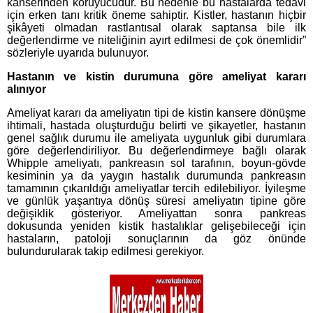
kanserinden koruyucudur. Bu nedenle bu hastalarda tedavi
için erken tanı kritik öneme sahiptir. Kistler, hastanın hiçbir
şikâyeti olmadan rastlantısal olarak saptansa bile ilk
değerlendirme ve niteliğinin ayırt edilmesi de çok önemlidir”
sözleriyle uyarıda bulunuyor.
Hastanın ve kistin durumuna göre ameliyat kararı
alınıyor
Ameliyat kararı da ameliyatın tipi de kistin kansere dönüşme
ihtimali, hastada oluşturduğu belirti ve şikayetler, hastanın
genel sağlık durumu ile ameliyata uygunluk gibi durumlara
göre değerlendiriliyor. Bu değerlendirmeye bağlı olarak
Whipple ameliyatı, pankreasın sol tarafının, boyun-gövde
kesiminin ya da yaygın hastalık durumunda pankreasın
tamamının çıkarıldığı ameliyatlar tercih edilebiliyor. İyileşme
ve günlük yaşantıya dönüş süresi ameliyatın tipine göre
değişiklik gösteriyor. Ameliyattan sonra pankreas
dokusunda yeniden kistik hastalıklar gelişebileceği için
hastaların, patoloji sonuçlarının da göz önünde
bulundurularak takip edilmesi gerekiyor.