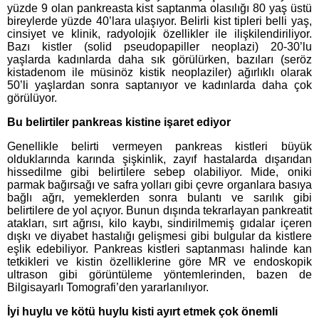
yüzde 9 olan pankreasta kist saptanma olasılığı 80 yaş üstü
bireylerde yüzde 40’lara ulaşıyor. Belirli kist tipleri belli yaş,
cinsiyet ve klinik, radyolojik özellikler ile ilişkilendiriliyor.
Bazı kistler (solid pseudopapiller neoplazi) 20-30’lu
yaşlarda kadınlarda daha sık görülürken, bazıları (seröz
kistadenom ile müsinöz kistik neoplaziler) ağırlıklı olarak
50’li yaşlardan sonra saptanıyor ve kadınlarda daha çok
görülüyor.
Bu belirtiler pankreas kistine işaret ediyor
Genellikle belirti vermeyen pankreas kistleri büyük
olduklarında karında şişkinlik, zayıf hastalarda dışarıdan
hissedilme gibi belirtilere sebep olabiliyor. Mide, oniki
parmak bağırsağı ve safra yolları gibi çevre organlara basıya
bağlı ağrı, yemeklerden sonra bulantı ve sarılık gibi
belirtilere de yol açıyor. Bunun dışında tekrarlayan pankreatit
atakları, sırt ağrısı, kilo kaybı, sindirilmemiş gıdalar içeren
dışkı ve diyabet hastalığı gelişmesi gibi bulgular da kistlere
eşlik edebiliyor. Pankreas kistleri saptanması halinde kan
tetkikleri ve kistin özelliklerine göre MR ve endoskopik
ultrason gibi görüntüleme yöntemlerinden, bazen de
Bilgisayarlı Tomografi’den yararlanılıyor.
İyi huylu ve kötü huylu kisti ayırt etmek çok önemli