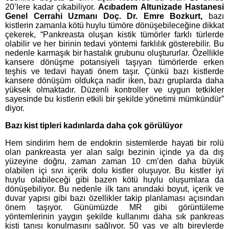
20’lere kadar çıkabiliyor.
Acıbadem Altunizade Hastanesi
Genel Cerrahi Uzmanı Doç. Dr. Emre Bozkurt,
bazı
kistlerin zamanla kötü huylu tümöre dönüşebileceğine dikkat
çekerek, “Pankreasta oluşan kistik tümörler farklı türlerde
olabilir ve her birinin tedavi yöntemi farklılık gösterebilir. Bu
nedenle karmaşık bir hastalık grubunu oluştururlar. Özellikle
kansere dönüşme potansiyeli taşıyan tümörlerde erken
teşhis ve tedavi hayati önem taşır. Çünkü bazı kistlerde
kansere dönüşüm oldukça nadir iken, bazı gruplarda daha
yüksek olmaktadır. Düzenli kontroller ve uygun tetkikler
sayesinde bu kistlerin etkili bir şekilde yönetimi mümkündür”
diyor.
Bazı kist tipleri kadınlarda daha çok görülüyor
Hem sindirim hem de endokrin sistemlerde hayati bir rolü
olan pankreasta yer alan salgı bezinin içinde ya da dış
yüzeyine doğru, zaman zaman 10 cm’den daha büyük
olabilen içi sıvı içerik dolu kistler oluşuyor. Bu kistler iyi
huylu olabileceği gibi bazen kötü huylu oluşumlara da
dönüşebiliyor. Bu nedenle ilk tanı anındaki boyut, içerik ve
duvar yapısı gibi bazı özellikler takip planlaması açısından
önem taşıyor. Günümüzde MR gibi görüntüleme
yöntemlerinin yaygın şekilde kullanımı daha sık pankreas
kisti tanısı konulmasını sağlıyor. 50 yaş ve altı bireylerde