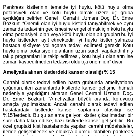
Pankreas kistlerinin temelde iyi huylu, kötü huylu olma
potansiyeli olan ve kötü huylu olmak üzere üç gruba
ayrıldığını belirten Genel Cerrahi Uzmanı Doç. Dr. Emre
Bozkurt, “Önemli olan iyi huylu kistleri tanıyabilmek ve aynı
zamanda tedavinin gecikmesine engel olmak için kötü huylu
olma potansiyeli olan veya kötü huylu olan alt grupları bu iyi
huylu kistlerden ayıt etmektedir. İyi huylu kistler yalnızca
hastada şikâyete yol açarsa tedavi edilmesi gerekir. Kötü
huylu olma potansiyeli olanların uzun süreli yapılandırılmış
takip programları ile takip edilmesi, kötü huylu olanların ise
zaman kaybedilmeden tedavisi oldukça önemlidir” diyor.
Ameliyatla alınan kistlerdeki kanser olasılığı % 15
Cerrahi olarak tedavi edilen hasta grubunda ameliyatların
çoğunun, ileri zamanlarda kistlerde kanser gelişme ihtimali
nedeniyle yapıldığını aktaran Genel Cerrahi Uzmanı Doç.
Dr. Emre Bozkurt, “Ameliyatlar büyük oranda koruyucu
amaçla yapılmaktadır. Ancak cerrahi olarak tedavi edilen
hastalardaki kistlerde kanser saptanma olasılığı ise
%15’lerdedir. Bu şu anlama geliyor; kistler çıkarılmadan bir
süre daha takip edilse, bazı kistlerde kanser gelişebilir. Bu
özel gruptaki kist hastalarında yapılan cerrahi müdahaleler,
ileride gelişebilecek ve oldukça ölümcül olabilen pankreas