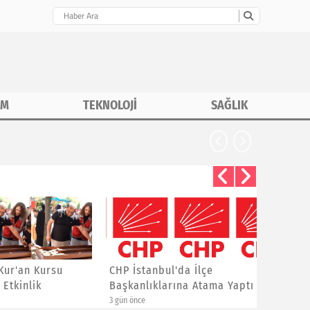
İM
TEKNOLOJİ
SAĞLIK
rsu
CHP İstanbul'da İlçe
Asiad G
Başkanlıklarına Atama Yaptı
Yalçınka
3 gün önce
1 hafta önce