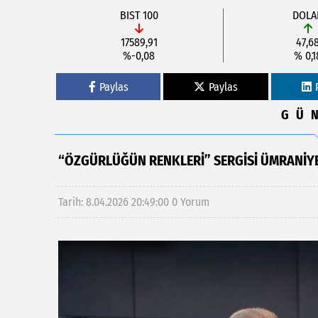
BIST 100
DOLA
17589,91
47,6
%-0,08
% 0,1
Paylas
Paylas
GÜ
“ÖZGÜRLÜĞÜN RENKLERİ” SERGİSİ ÜMRANİY
Tarih: 8.04.2026 20:49:00
0 Yorum