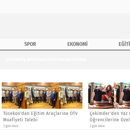
SPOR
EKONOMİ
EĞİT
tek
'dan Eğitim Araçlarına ÖTV
Çekimder'den Yaz Kur'an Ku
ti Talebi
Öğrencilerine Özel Etkinlik
3 gün önce