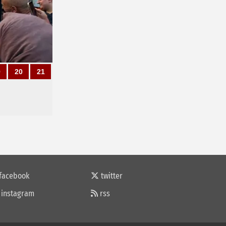
9
20
21
facebook
twitter
instagram
rss