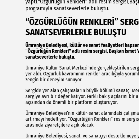
yaptı.“Özgürlüğün Renkleri” adlı resim sergisi,Baş
programıyla sanatseverlerle buluştu.
“ÖZGÜRLÜĞÜN RENKLERİ” SERG
SANATSEVERLERLE BULUŞTU
Ümraniye Belediyesi, kültür ve sanat faaliyetleri kapsam
“Özgürlüğün Renkleri” adlı resim sergisi, Başkan İsmet Y
sanatseverlerle buluştu.
Ümraniye Kültür Sanat Merkezi’nde gerçekleştirilen sergi
yer aldı. Özgürlük kavramının renkler aracılığıyla yoruml
zengin bir deneyim sunuyor.
Sergide yer alan çalışmaların büyük bölümü sanatçı Mery
sergiye ayrı bir değer katıyor. Farklı bakış açılarını bir
açısından da önemli bir platform oluşturuyor.
Ümraniye Belediyesi’nin kültür-sanat alanındaki çalışmal
artırmayı hedefliyor. “Özgürlüğün Renkleri” resim sergisi
arasında ziyaretçilere açık olacak.
Ümraniye Belediyesi, sanatı ve sanatçıyı desteklemeye 