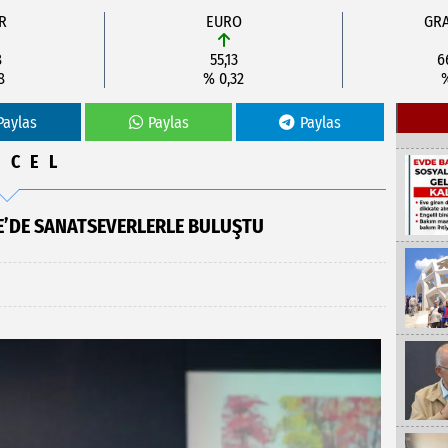
R
EURO
GRA
8
55,13
6
8
% 0,32
Paylas
Paylas
Paylas
NCEL
E’DE SANATSEVERLERLE BULUŞTU