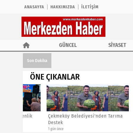
ANASAYFA
HAKKIMIZDA
İLETIŞIM
GÜNCEL
SİYASET
Çekmeköy Belediyesi'nden Tarıma Des
Son Dakika
ÖNE ÇIKANLAR
enlik
Çekmeköy Belediyesi'nden Tarıma
Tüsekon
Destek
Muafiye
1 gün önce
3 gün önce