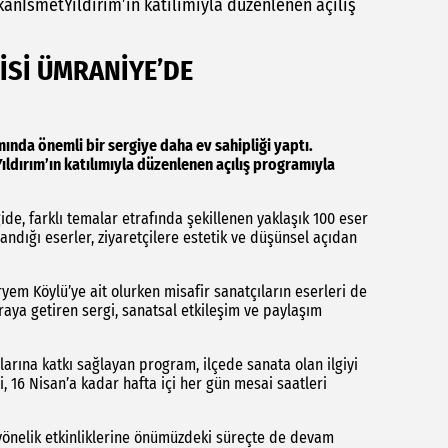
kanİsmetYıldırım’ın katılımıyla düzenlenen açılış
İSİ ÜMRANİYE’DE
ında önemli bir sergiye daha ev sahipliği yaptı.
ıldırım’ın katılımıyla düzenlenen açılış programıyla
de, farklı temalar etrafında şekillenen yaklaşık 100 eser
andığı eserler, ziyaretçilere estetik ve düşünsel açıdan
em Köylü’ye ait olurken misafir sanatçıların eserleri de
 araya getiren sergi, sanatsal etkileşim ve paylaşım
arına katkı sağlayan program, ilçede sanata olan ilgiyi
, 16 Nisan’a kadar hafta içi her gün mesai saatleri
yönelik etkinliklerine önümüzdeki süreçte de devam