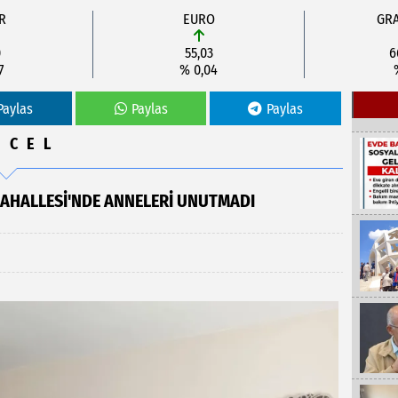
R
EURO
GRA
0
55,03
6
7
% 0,04
Paylas
Paylas
Paylas
NCEL
MAHALLESI'NDE ANNELERI UNUTMADI