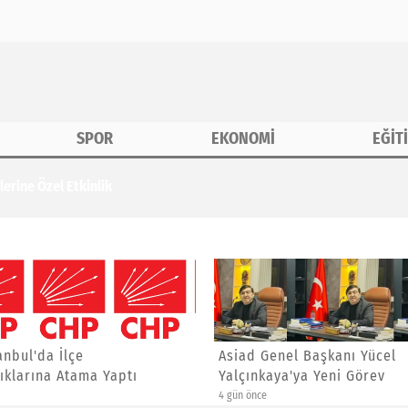
SPOR
EKONOMİ
EĞİT
erine Özel Etkinlik
anbul'da İlçe
Asiad Genel Başkanı Yücel
ıklarına Atama Yaptı
Yalçınkaya'ya Yeni Görev
4 gün önce