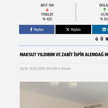
BIST 100
DOLA
17582,81
47,7
%-0,12
% 0,1
Paylas
Paylas
GÜ
MAKSUT YILDIRIM VE ZABIT İSPIR ALEMDAĞ 
Tarih: 10.05.2026 18:11:00
0 Yorum