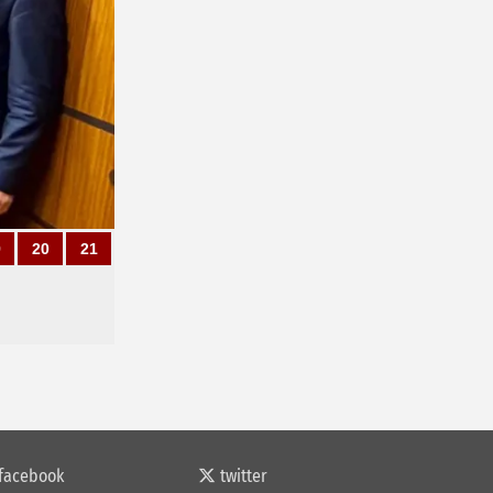
9
20
21
facebook
twitter