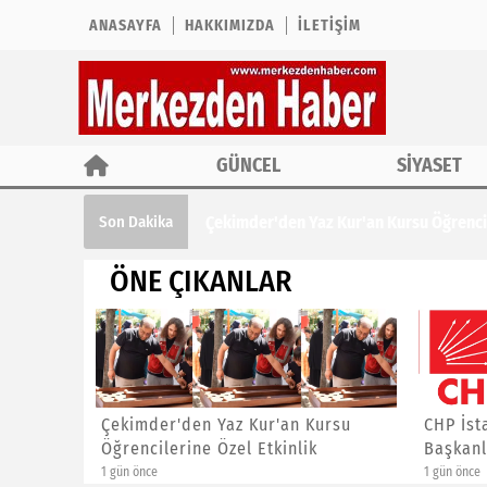
ANASAYFA
HAKKIMIZDA
İLETIŞIM
GÜNCEL
SİYASET
Çekimder'den Yaz Kur'an Kursu Öğrencil
Son Dakika
ÖNE ÇIKANLAR
ına ÖTV
Çekimder'den Yaz Kur'an Kursu
CHP İst
Öğrencilerine Özel Etkinlik
Başkanl
1 gün önce
1 gün önce