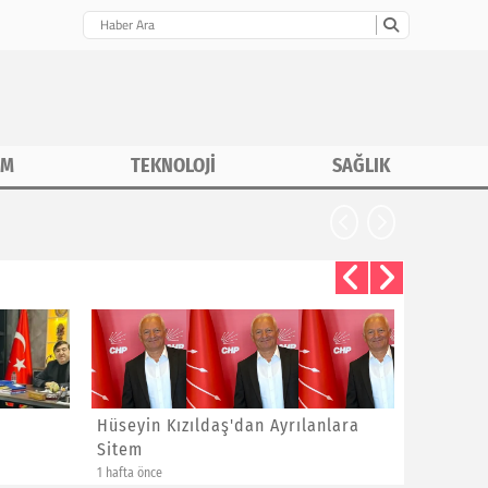
İM
TEKNOLOJİ
SAĞLIK
CHP İstanbu
Hüseyin Kızıldaş'dan Ayrılanlara
Bayram 
Sitem
Yeni Üye
1 hafta önce
1 hafta önce