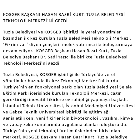
KOSGEB BAŞKANI HASAN BASRİ KURT, TUZLA BELEDİYESİ
TEKNOLOJİ MERKEZİ’Nİ GEZDİ
Tuzla Belediyesi ve KOSGEB işbirliği ile yerel yönetimler
bazından ilk kez kurulan Tuzla Belediyesi Teknoloji Merkezi,
‘Fikrim var’ diyen gençleri, melek yatırımcı ile buluşturmaya
devam ediyor. KOSGEB Başkanı Hasan Basri Kurt, Tuzla
Belediye Başkanı Dr. Şadi Yazıcı ile birlikte Tuzla Belediyesi
Teknoloji Merkezi’ni gezdi.
Tuzla Belediyesi, KOSGEB işbirliği ile Türkiye’de yerel
yönetimler bazında ilk kez Teknoloji Merkezi’ni kurdu.
Türkiye’nin en fonksiyonel parkı olan Tuzla Belediyesi Şelale
Eğitim Parkı içerisinde kurulan Teknoloji Merkezi, çağın
gerektirdiği inovatif fikirlere ev sahipliği yapmaya başladı.
İstanbul Teknik Üniversitesi, İstanbul Medeniyet Üniversitesi
ve Gebze Teknik Üniversitesi işbirliği ile eğitim ağı
genişletilirken, yeni fikirler için biyoteknoloji, yazılım, kimya
ve yapay zeka konularında uygulama alanları oluşturuldu.
Türkiye’nin yeni teknoloji üretim üslerinden birisi olan
merkezi, KOSGEB Başkanı Hasan Basri Kurt, Tuzla Belediye