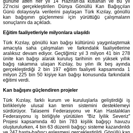
gününe atfen her yıl 14 Haziran'da kutlanan ve bu yıl
22'ncisi gerçekleştirilen Dünya Gönüllü Kan Bağışçıları
Günü dolayısıyla verilerini paylaşan Türk Kızılay, gönüllü
kan bağışının güçlenmesi için yürüttüğü çalışmaların
sonuçlarını da açıkladı.
Eğitim faaliyetleriyle milyonlara ulaşıldı
Türk Kızılay, gönüllü kan bağışı kültürünü yaygınlaştırmak
amacıyla saha çalışmaları ve farkındalık faaliyetlerine
aralıksız devam ediyor. Geçtiğimiz yıl 3 milyon 41 bin 278
ünite kan bağışı alarak kuruluş tarihinin en yüksek yıllık
bağış rakamına ulaşan Kızılay, bu yılın ilk beş ayında
gerçekleştirdiği 2 bin 197 eğitim faaliyeti kapsamında 1
milyon 225 bin 50 kişiye kan bağışı konusunda farkındalık
eğitimi verdi.
Kan bağışını güçlendiren projeler
Türk Kızılay, farklı kurum ve kuruluşlarla geliştirdiği iş
birlikleriyle ulusal kan temin sistemini desteklemeyi
sürdürüyor. Talasemi Federasyonu ve Kan Hastalıkları
Federasyonu iş birliğiyle yürütülen “Biz İyilik Severiz”
Projesi kapsamında 40 bin 783 kişilik bağışçı havuzu
oluşturulurken, 4 bin 63 düzenli bağışçı sisteme kazandırıldı
ve 247 hasta-bağışçı eşleşmesi gerçekleştirildi. Gönüllü kan