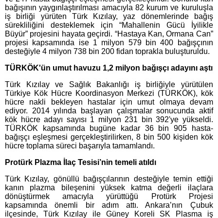
bağışının yaygınlaştırılması amacıyla 82 kurum ve kuruluşla
iş birliği yürüten Türk Kızılay, yaz dönemlerinde bağış
sürekliliğini desteklemek için “Mahallenin Gücü İyilikle
Büyür” projesini hayata geçirdi. “Hastaya Kan, Ormana Can”
projesi kapsamında ise 1 milyon 579 bin 400 bağışçının
desteğiyle 4 milyon 738 bin 200 fidan toprakla buluşturuldu.
TÜRKÖK'ün umut havuzu 1,2 milyon bağışçı adayını aştı
Türk Kızılay ve Sağlık Bakanlığı iş birliğiyle yürütülen
Türkiye Kök Hücre Koordinasyon Merkezi (TÜRKÖK), kök
hücre nakli bekleyen hastalar için umut olmaya devam
ediyor. 2014 yılında başlayan çalışmalar sonucunda aktif
kök hücre adayı sayısı 1 milyon 231 bin 392'ye yükseldi.
TÜRKÖK kapsamında bugüne kadar 36 bin 905 hasta-
bağışçı eşleşmesi gerçekleştirilirken, 8 bin 500 kişiden kök
hücre toplama süreci başarıyla tamamlandı.
Protürk Plazma İlaç Tesisi’nin temeli atıldı
Türk Kızılay, gönüllü bağışçılarının desteğiyle temin ettiği
kanın plazma bileşenini yüksek katma değerli ilaçlara
dönüştürmek amacıyla yürüttüğü Protürk Projesi
kapsamında önemli bir adım attı. Ankara’nın Çubuk
ilçesinde, Türk Kızılay ile Güney Koreli SK Plasma iş