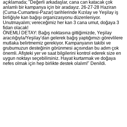
açıklamada; "Değerli arkadaşlar, cana can katacak çok
anlamlı bir kampanya için bir aradayız. 26-27-28 Haziran
(Cuma-Cumartesi-Pazar) tarihlerinde Kızılay ve Yeşilay iş
birliğiyle kan bağışı organizasyonu düzenleniyor.
Unutmayalım; vereceğimiz her kan 3 cana umut, doğaya 3
fidan olacak!
ÖNEMLİ DETAY: Bağış noktasına gittiğimizde, Yeşilay
aracılığıyla/Yeşilay’dan gelerek bağış yaptığımızı görevlilere
mutlaka belirtmemiz gerekiyor. Kampanyanın takibi ve
grubumuzun desteğinin görünmesi açısından bu adım çok
önemli. Afişteki yer ve saat bilgilerini kontrol ederek size en
uygun noktayı seçebilirsiniz. Hayat kurtarmak ve doğaya
nefes olmak için hep birlikte destek olalım!" Denildi.