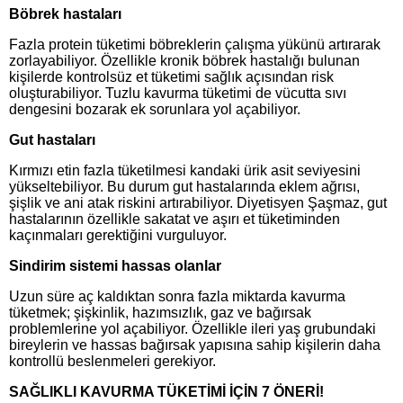
Böbrek hastaları
Fazla protein tüketimi böbreklerin çalışma yükünü artırarak
zorlayabiliyor. Özellikle kronik böbrek hastalığı bulunan
kişilerde kontrolsüz et tüketimi sağlık açısından risk
oluşturabiliyor. Tuzlu kavurma tüketimi de vücutta sıvı
dengesini bozarak ek sorunlara yol açabiliyor.
Gut hastaları
Kırmızı etin fazla tüketilmesi kandaki ürik asit seviyesini
yükseltebiliyor. Bu durum gut hastalarında eklem ağrısı,
şişlik ve ani atak riskini artırabiliyor. Diyetisyen Şaşmaz, gut
hastalarının özellikle sakatat ve aşırı et tüketiminden
kaçınmaları gerektiğini vurguluyor.
Sindirim sistemi hassas olanlar
Uzun süre aç kaldıktan sonra fazla miktarda kavurma
tüketmek; şişkinlik, hazımsızlık, gaz ve bağırsak
problemlerine yol açabiliyor. Özellikle ileri yaş grubundaki
bireylerin ve hassas bağırsak yapısına sahip kişilerin daha
kontrollü beslenmeleri gerekiyor.
SAĞLIKLI KAVURMA TÜKETİMİ İÇİN 7 ÖNERİ!