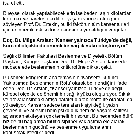
işaret etti.
Bireysel olarak yapılabileceklerin ise bedeni aşırı kilolardan
korumak ve hareketli, aktif bir yaşam sürmek olduğunu
söyleyen Prof. Dr. Ertekin, bu iki faktörün tüm kanser türleri
için en önemli risk faktörleri arasında yer aldığını vurguladı.
Doç. Dr. Müge Arslan:
“
Kanser yalnızca Türkiye'de değil,
küresel ölçekte de önemli bir sağlık yükü oluşturuyor”
Sağlık Bilimleri Fakültesi Beslenme ve Diyetetik Bölüm
Başkanı, Kongre Başkanı Doç. Dr. Müge Arslan,
kanserle
mücadelede beslenmenin kritik rolüne dikkat çekti.
Bu seneki kongrenin ana temasının ‘Kansere Bütüncül
Yaklaşımda Beslenmenin Rolü’ olarak belirlendiğini ifade
eden Doç. Dr. Arslan, “Kanser yalnızca Türkiye'de değil,
küresel ölçekte de önemli bir sağlık yükü oluşturuyor. Sıklık
ve prevalansındaki artışa paralel olarak mortalite oranları da
yükseliyor. Kanser sadece tanı alan kişiyi değil, yakın
çevresini ve ailesini hem psikolojik hem de yaşam kalitesi
açısından etkileyen çok temelli bir sorun. Bu nedenden ötürü
biz de bu bağlamda multidisipliner yaklaşımla ele alarak
beslenmenin gücünü ve beslenme uygulamalarını
konuşmak istedik.” dedi.