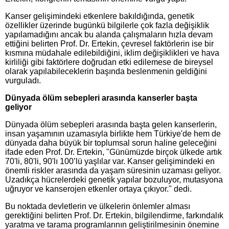
Kanser gelişimindeki etkenlere bakıldığında, genetik
özellikler üzerinde bugünkü bilgilerle çok fazla değişiklik
yapılamadığını ancak bu alanda çalışmaların hızla devam
ettiğini belirten Prof. Dr. Ertekin, çevresel faktörlerin ise bir
kısmına müdahale edilebildiğini, iklim değişiklikleri ve hava
kirliliği gibi faktörlere doğrudan etki edilemese de bireysel
olarak yapılabileceklerin başında beslenmenin geldiğini
vurguladı.
Dünyada ölüm sebepleri arasında kanserler başta
geliyor
Dünyada ölüm sebepleri arasında başta gelen kanserlerin,
insan yaşamının uzamasıyla birlikte hem Türkiye'de hem de
dünyada daha büyük bir toplumsal sorun haline geleceğini
ifade eden Prof. Dr. Ertekin, "Günümüzde birçok ülkede artık
70'li, 80'li, 90'lı 100’lü yaşlılar var. Kanser gelişimindeki en
önemli riskler arasında da yaşam süresinin uzaması geliyor.
Uzadıkça hücrelerdeki genetik yapılar bozuluyor, mutasyona
uğruyor ve kanserojen etkenler ortaya çıkıyor." dedi.
Bu noktada devletlerin ve ülkelerin önlemler alması
gerektiğini belirten Prof. Dr. Ertekin, bilgilendirme, farkındalık
yaratma ve tarama programlarının geliştirilmesinin önemine