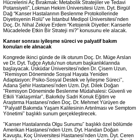
Hücrelerini Aç Bırakmak: Metabolik Stratejiler ve Tedavi
Potansiyeli”, Lokman Hekim Üniversitesi Uzm. Dyt. Birgül
Dağ “Kanser Hastalarının Beslenme Protokollerinde
Diyetisyenin Rolü” ve İstanbul Medipol Üniversitesi’nden
Doç. Dr. Nihal Zekiye Erdem “Ketojenik Diyetler: Kanserle
Mücadelede Etkin Bir Strateji mi?” konusunu ele alacak.
Kanser sonrası iyileşme süreci ve palyatif bakım
konuları ele alınacak
Kongrede ikinci günde de ilk oturum Doç. Dr. Müge Arslan
ve Dr. Dyt. Tuğçe Aytulu'nun oturum başkanlıklarında
başlayacak. Üsküdar Üniversitesi'nden Dr. Çisem Uzun,
"Remisyon Döneminde Sosyal Hayata Yeniden
Adaptasyon: Psiko-Sosyal Destek ve İyileşme Süreci",
Adana Şehir Hastanesi'nden Uzm. Dyt. Dilek Doğan
"Remisyon Döneminde Beslenme Müdahalesi: Güvenli ve
Etkili Yaklaşımlar", Bakırköy Sadri Konuk Eğitim ve
Araştırma Hastanesi'nden Doç. Dr. Mehmet Yürüyen de
"Palyatif Bakımda Yaşam Kalitesinin Artırılması ve Semptom
Yönetimi" başlıklı sunum gerçekleştirecek.
"Kanser Hastalarında Olgu Sunumu" başlıklı özel bölümde
Amerikan Hastanesi'nden Uzm. Dyt. Handan Doğan
Kavuştu, Koç Üniversitesi Hastanesi'nden Uzm. Dyt. Ceren