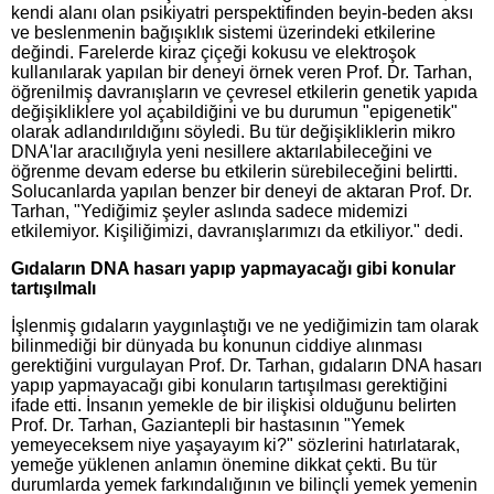
kendi alanı olan psikiyatri perspektifinden beyin-beden aksı
ve beslenmenin bağışıklık sistemi üzerindeki etkilerine
değindi. Farelerde kiraz çiçeği kokusu ve elektroşok
kullanılarak yapılan bir deneyi örnek veren Prof. Dr. Tarhan,
öğrenilmiş davranışların ve çevresel etkilerin genetik yapıda
değişikliklere yol açabildiğini ve bu durumun "epigenetik"
olarak adlandırıldığını söyledi. Bu tür değişikliklerin mikro
DNA'lar aracılığıyla yeni nesillere aktarılabileceğini ve
öğrenme devam ederse bu etkilerin sürebileceğini belirtti.
Solucanlarda yapılan benzer bir deneyi de aktaran Prof. Dr.
Tarhan, "Yediğimiz şeyler aslında sadece midemizi
etkilemiyor. Kişiliğimizi, davranışlarımızı da etkiliyor." dedi.
Gıdaların DNA hasarı yapıp yapmayacağı gibi konular
tartışılmalı
İşlenmiş gıdaların yaygınlaştığı ve ne yediğimizin tam olarak
bilinmediği bir dünyada bu konunun ciddiye alınması
gerektiğini vurgulayan Prof. Dr. Tarhan, gıdaların DNA hasarı
yapıp yapmayacağı gibi konuların tartışılması gerektiğini
ifade etti. İnsanın yemekle de bir ilişkisi olduğunu belirten
Prof. Dr. Tarhan, Gaziantepli bir hastasının "Yemek
yemeyeceksem niye yaşayayım ki?" sözlerini hatırlatarak,
yemeğe yüklenen anlamın önemine dikkat çekti. Bu tür
durumlarda yemek farkındalığının ve bilinçli yemek yemenin