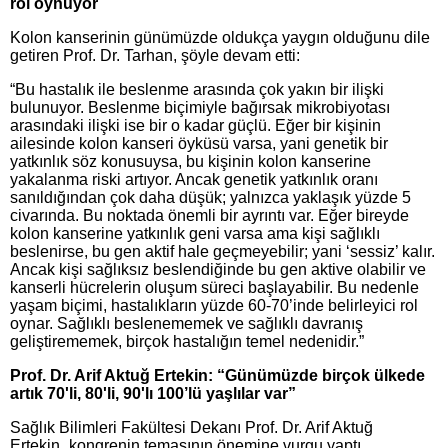
rol oynuyor
Kolon kanserinin günümüzde oldukça yaygın olduğunu dile
getiren Prof. Dr. Tarhan, şöyle devam etti:
“Bu hastalık ile beslenme arasında çok yakın bir ilişki
bulunuyor. Beslenme biçimiyle bağırsak mikrobiyotası
arasındaki ilişki ise bir o kadar güçlü. Eğer bir kişinin
ailesinde kolon kanseri öyküsü varsa, yani genetik bir
yatkınlık söz konusuysa, bu kişinin kolon kanserine
yakalanma riski artıyor. Ancak genetik yatkınlık oranı
sanıldığından çok daha düşük; yalnızca yaklaşık yüzde 5
civarında. Bu noktada önemli bir ayrıntı var. Eğer bireyde
kolon kanserine yatkınlık geni varsa ama kişi sağlıklı
beslenirse, bu gen aktif hale geçmeyebilir; yani ‘sessiz’ kalır.
Ancak kişi sağlıksız beslendiğinde bu gen aktive olabilir ve
kanserli hücrelerin oluşum süreci başlayabilir. Bu nedenle
yaşam biçimi, hastalıkların yüzde 60-70’inde belirleyici rol
oynar. Sağlıklı beslenememek ve sağlıklı davranış
geliştirememek, birçok hastalığın temel nedenidir.”
Prof. Dr. Arif Aktuğ Ertekin: “Günümüzde birçok ülkede
artık 70'li, 80'li, 90'lı 100’lü yaşlılar var”
Sağlık Bilimleri Fakültesi Dekanı Prof. Dr. Arif Aktuğ
Ertekin,
kongrenin temasının önemine vurgu yaptı.