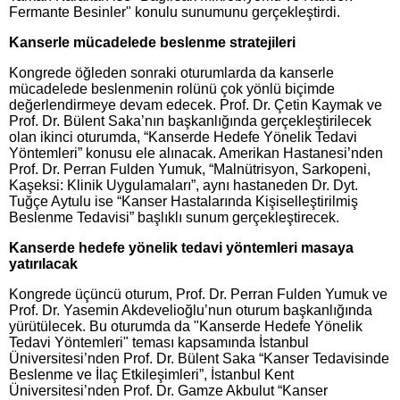
Fermante Besinler" konulu sunumunu gerçekleştirdi.
Kanserle mücadelede beslenme stratejileri
Kongrede öğleden sonraki oturumlarda da kanserle
mücadelede beslenmenin rolünü çok yönlü biçimde
değerlendirmeye devam edecek. Prof. Dr. Çetin Kaymak ve
Prof. Dr. Bülent Saka’nın başkanlığında gerçekleştirilecek
olan ikinci oturumda, “Kanserde Hedefe Yönelik Tedavi
Yöntemleri” konusu ele alınacak. Amerikan Hastanesi’nden
Prof. Dr. Perran Fulden Yumuk, “Malnütrisyon, Sarkopeni,
Kaşeksi: Klinik Uygulamaları”, aynı hastaneden Dr. Dyt.
Tuğçe Aytulu ise “Kanser Hastalarında Kişiselleştirilmiş
Beslenme Tedavisi” başlıklı sunum gerçekleştirecek.
Kanserde hedefe yönelik tedavi yöntemleri masaya
yatırılacak
Kongrede üçüncü oturum, Prof. Dr. Perran Fulden Yumuk ve
Prof. Dr. Yasemin Akdevelioğlu’nun oturum başkanlığında
yürütülecek. Bu oturumda da "Kanserde Hedefe Yönelik
Tedavi Yöntemleri" teması kapsamında İstanbul
Üniversitesi’nden Prof. Dr. Bülent Saka “Kanser Tedavisinde
Beslenme ve İlaç Etkileşimleri”, İstanbul Kent
Üniversitesi’nden Prof. Dr. Gamze Akbulut “Kanser