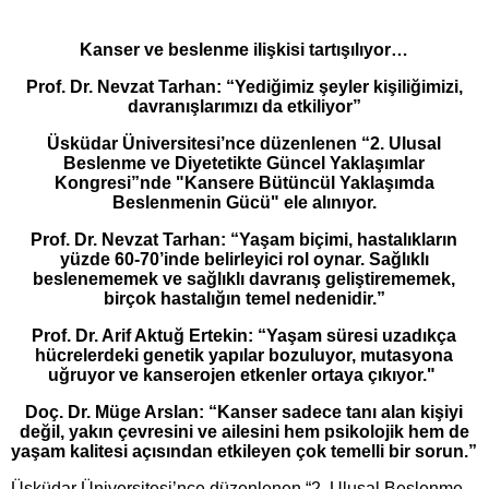
Kanser ve beslenme ilişkisi tartışılıyor…
Prof. Dr. Nevzat Tarhan: “Yediğimiz şeyler kişiliğimizi,
davranışlarımızı da etkiliyor”
Üsküdar Üniversitesi’nce düzenlenen “2. Ulusal
Beslenme ve Diyetetikte Güncel Yaklaşımlar
Kongresi”nde "Kansere Bütüncül Yaklaşımda
Beslenmenin Gücü" ele alınıyor.
Prof. Dr. Nevzat Tarhan: “Yaşam biçimi, hastalıkların
yüzde 60-70’inde belirleyici rol oynar. Sağlıklı
beslenememek ve sağlıklı davranış geliştirememek,
birçok hastalığın temel nedenidir.”
Prof. Dr. Arif Aktuğ Ertekin: “Yaşam süresi uzadıkça
hücrelerdeki genetik yapılar bozuluyor, mutasyona
uğruyor ve kanserojen etkenler ortaya çıkıyor."
Doç. Dr. Müge Arslan: “Kanser sadece tanı alan kişiyi
değil, yakın çevresini ve ailesini hem psikolojik hem de
yaşam kalitesi açısından etkileyen çok temelli bir sorun.”
Üsküdar Üniversitesi’nce düzenlenen “2. Ulusal Beslenme