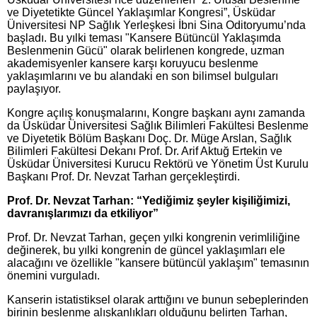
ve Diyetetikte Güncel Yaklaşımlar Kongresi”, Üsküdar
Üniversitesi NP Sağlık Yerleşkesi İbni Sina Oditoryumu’nda
başladı. Bu yılki teması "Kansere Bütüncül Yaklaşımda
Beslenmenin Gücü" olarak belirlenen kongrede, uzman
akademisyenler kansere karşı koruyucu beslenme
yaklaşımlarını ve bu alandaki en son bilimsel bulguları
paylaşıyor.
Kongre açılış konuşmalarını, Kongre başkanı aynı zamanda
da Üsküdar Üniversitesi Sağlık Bilimleri Fakültesi Beslenme
ve Diyetetik Bölüm Başkanı Doç. Dr. Müge Arslan, Sağlık
Bilimleri Fakültesi Dekanı Prof. Dr. Arif Aktuğ Ertekin ve
Üsküdar Üniversitesi Kurucu Rektörü ve Yönetim Üst Kurulu
Başkanı Prof. Dr. Nevzat Tarhan gerçekleştirdi.
Prof. Dr. Nevzat Tarhan: “Yediğimiz şeyler kişiliğimizi,
davranışlarımızı da etkiliyor”
Prof. Dr. Nevzat Tarhan,
geçen yılki kongrenin verimliliğine
değinerek, bu yılki kongrenin de güncel yaklaşımları ele
alacağını ve özellikle "kansere bütüncül yaklaşım" temasının
önemini vurguladı.
Kanserin istatistiksel olarak arttığını ve bunun sebeplerinden
birinin beslenme alışkanlıkları olduğunu belirten Tarhan,