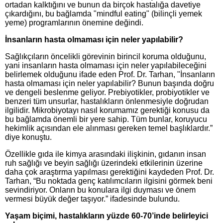
ortadan kalktığını ve bunun da birçok hastalığa davetiye
çıkardığını, bu bağlamda "mindful eating" (bilinçli yemek
yeme) programlarının önemine değindi.
İnsanların hasta olmaması için neler yapılabilir?
Sağlıkçıların öncelikli görevinin birincil koruma olduğunu,
yani insanların hasta olmaması için neler yapılabileceğini
belirlemek olduğunu ifade eden Prof. Dr. Tarhan, "İnsanların
hasta olmaması için neler yapılabilir? Bunun başında doğru
ve dengeli beslenme geliyor. Prebiyotikler, probiyotikler ve
benzeri tüm unsurlar, hastalıkların önlenmesiyle doğrudan
ilgilidir. Mikrobiyotayı nasıl korumamız gerektiği konusu da
bu bağlamda önemli bir yere sahip. Tüm bunlar, koruyucu
hekimlik açısından ele alınması gereken temel başlıklardır.”
diye konuştu.
Özellikle gıda ile kimya arasındaki ilişkinin, gıdanın insan
ruh sağlığı ve beyin sağlığı üzerindeki etkilerinin üzerine
daha çok araştırma yapılması gerektiğini kaydeden Prof. Dr.
Tarhan, “Bu noktada genç katılımcıların ilgisini görmek beni
sevindiriyor. Onların bu konulara ilgi duyması ve önem
vermesi büyük değer taşıyor.” ifadesinde bulundu.
Yaşam biçimi, hastalıkların yüzde 60-70’inde belirleyici