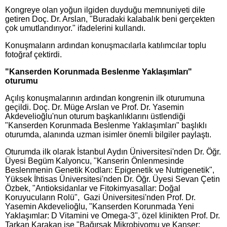
Kongreye olan yoğun ilgiden duyduğu memnuniyeti dile
getiren Doç. Dr. Arslan, "Buradaki kalabalık beni gerçekten
çok umutlandırıyor." ifadelerini kullandı.
Konuşmaların ardından konuşmacılarla katılımcılar toplu
fotoğraf çektirdi.
"Kanserden Korunmada Beslenme Yaklaşımları"
oturumu
Açılış konuşmalarının ardından kongrenin ilk oturumuna
geçildi. Doç. Dr. Müge Arslan ve Prof. Dr. Yasemin
Akdevelioğlu'nun oturum başkanlıklarını üstlendiği
"Kanserden Korunmada Beslenme Yaklaşımları" başlıklı
oturumda, alanında uzman isimler önemli bilgiler paylaştı.
Oturumda ilk olarak İstanbul Aydın Üniversitesi'nden Dr. Öğr.
Üyesi Begüm Kalyoncu, "Kanserin Önlenmesinde
Beslenmenin Genetik Kodları: Epigenetik ve Nutrigenetik",
Yüksek İhtisas Üniversitesi'nden Dr. Öğr. Üyesi Sevan Çetin
Özbek, "Antioksidanlar ve Fitokimyasallar: Doğal
Koruyucuların Rolü", Gazi Üniversitesi'nden Prof. Dr.
Yasemin Akdevelioğlu, "Kanserden Korunmada Yeni
Yaklaşımlar: D Vitamini ve Omega-3", özel klinikten Prof. Dr.
Tarkan Karakan ise "Bağırsak Mikrobiyomu ve Kanser: