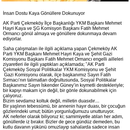
İnsan Dostu Kaya Gönüllere Dokunuyor
AK Parti Çekmeköy İlçe Başkanlığı YKM Başkanı Mehmet
Hayri Kaya ve ŞG Komisyon Başkanı Fatih Mehmet
Ormancı gönül almaya ve gönüllere dokunmaya devam
ediyorlar.
Saha çalışmaları ile ilgili açıklama yapan Çekmeköy AK
Parti YKM Başkanı Mehmet Hayri Kaya ve Şehit Gazi
Komisyonu Başkanı Fatih Mehmet Ormancı engelli ailleleri
ziyaretleri ile ilgili yaptıkları açıklamada; "AK Parti
Çekmeköy Sosyal Politikalar YKM Komisyonu ve Şehit
Gazi Komisyonu olarak, ilçe başkanımız Sayın Fatih
Sırmacı’nın talimatları doğrultusunda, Sosyal Politikalar
Başkanımız Sayın İskender Güney’in kıymetli destekleriyle;
bir kapıyı makam için değil, bir gönle dokunabilmek için
çalıyoruz.
Bizim sevdamız koltuk değil, milletin duasıdır…
Bir yaşlının tebessümü, bir annenin hayır duası, bir çocuğun
gözlerindeki umut; bütün yorgunluğumuzu unutturuyor.
AK neferler olarak biliyoruz ki; samimiyetle atılan her adım,
gönüllerde iz bırakır. Bizler de gece gündüz demeden, bu
kutlu davanın yükünü omuzlayıp sahalarda sadece insan