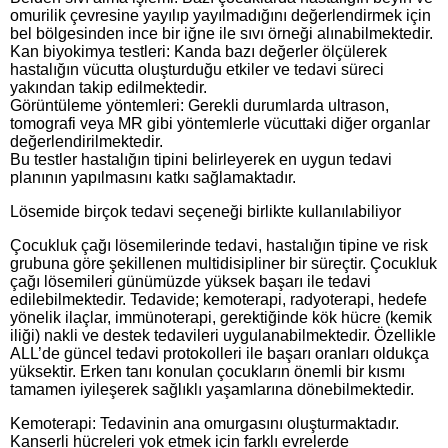
omurilik çevresine yayılıp yayılmadığını değerlendirmek için
bel bölgesinden ince bir iğne ile sıvı örneği alınabilmektedir.
Kan biyokimya testleri: Kanda bazı değerler ölçülerek
hastalığın vücutta oluşturduğu etkiler ve tedavi süreci
yakından takip edilmektedir.
Görüntüleme yöntemleri: Gerekli durumlarda ultrason,
tomografi veya MR gibi yöntemlerle vücuttaki diğer organlar
değerlendirilmektedir.
Bu testler hastalığın tipini belirleyerek en uygun tedavi
planının yapılmasını katkı sağlamaktadır.
Lösemide birçok tedavi seçeneği birlikte kullanılabiliyor
Çocukluk çağı lösemilerinde tedavi, hastalığın tipine ve risk
grubuna göre şekillenen multidisipliner bir süreçtir. Çocukluk
çağı lösemileri günümüzde yüksek başarı ile tedavi
edilebilmektedir. Tedavide; kemoterapi, radyoterapi, hedefe
yönelik ilaçlar, immünoterapi, gerektiğinde kök hücre (kemik
iliği) nakli ve destek tedavileri uygulanabilmektedir. Özellikle
ALL’de güncel tedavi protokolleri ile başarı oranları oldukça
yüksektir. Erken tanı konulan çocukların önemli bir kısmı
tamamen iyileşerek sağlıklı yaşamlarına dönebilmektedir.
Kemoterapi: Tedavinin ana omurgasını oluşturmaktadır.
Kanserli hücreleri yok etmek için farklı evrelerde