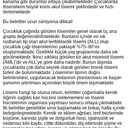
kanama gibi durumlar ortaya çıkabilmektedir. Çocuklarda
lösemilerin büyük kısmı akut lösemi şeklindedir ve hızlı
ilerlemektedir.
Bu belirtiler uzun sürüyorsa dikkat!
Çocukluk çağında görülen lösemiler genel olarak üç ana
grupta değerlendirilmektedir. Bunların içinde en sık
rastlanan tip olan akut lenfoblastik lösemi (ALL) olup
çocukluk çağı lösemilerinin yaklaşık %75–80’ini
oluşturmaktadır. Özellikle küçük yaş gruplarında daha sık
görülmektedir. İkinci sıklıkta görülen tür akut miyeloid lösemi
(AML)’dir ve ALL’ye göre daha nadirdir. Bunun dışında
çocuklarda çok daha seyrek olarak görülen kronik lösemi
türleri de bulunmaktadır. Löseminin tipinin doğru
belirlenmesi, uygulanacak tedavinin planlanması ve başarı
şansının artırılması açısından büyük önem taşımaktadır.
Lösemi hangi tip olursa olsun, belirtiler çoğunlukla kemik
iliğinin sağlıklı kan hücresi üretememesi ve lösemi
hücrelerinin organlara yayılması sonucu ortaya çıkmaktadır.
İlk belirtiler genellikle sinsi başlamakta ve birkaç hafta içinde
belirginleşmektedir. Kemik ve eklem ağrıları, lenf bezlerinde
büyüme, karında şişlik ve dolgunluk hissi, iştahsızlık ve
nedensiz kilo kaybı, ciltte döküntüler, diş etlerinde şişme ve