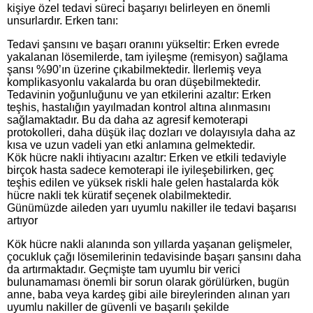
kişiye özel tedavi süreci başarıyı belirleyen en önemli
unsurlardır. Erken tanı:
Tedavi şansını ve başarı oranını yükseltir: Erken evrede
yakalanan lösemilerde, tam iyileşme (remisyon) sağlama
şansı %90’ın üzerine çıkabilmektedir. İlerlemiş veya
komplikasyonlu vakalarda bu oran düşebilmektedir.
Tedavinin yoğunluğunu ve yan etkilerini azaltır: Erken
teşhis, hastalığın yayılmadan kontrol altına alınmasını
sağlamaktadır. Bu da daha az agresif kemoterapi
protokolleri, daha düşük ilaç dozları ve dolayısıyla daha az
kısa ve uzun vadeli yan etki anlamına gelmektedir.
Kök hücre nakli ihtiyacını azaltır: Erken ve etkili tedaviyle
birçok hasta sadece kemoterapi ile iyileşebilirken, geç
teşhis edilen ve yüksek riskli hale gelen hastalarda kök
hücre nakli tek küratif seçenek olabilmektedir.
Günümüzde aileden yarı uyumlu nakiller ile tedavi başarısı
artıyor
Kök hücre nakli alanında son yıllarda yaşanan gelişmeler,
çocukluk çağı lösemilerinin tedavisinde başarı şansını daha
da artırmaktadır. Geçmişte tam uyumlu bir verici
bulunamaması önemli bir sorun olarak görülürken, bugün
anne, baba veya kardeş gibi aile bireylerinden alınan yarı
uyumlu nakiller de güvenli ve başarılı şekilde