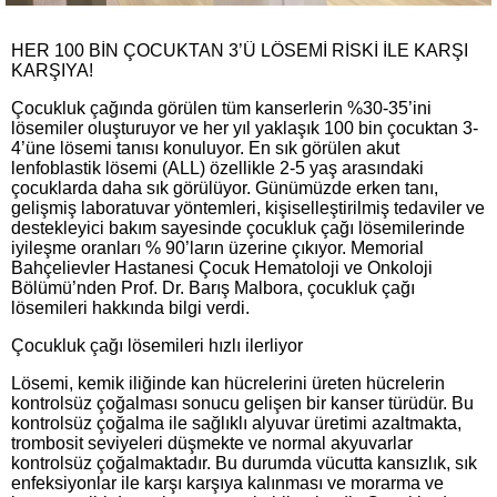
HER 100 BİN ÇOCUKTAN 3’Ü LÖSEMİ RİSKİ İLE KARŞI
KARŞIYA!
Çocukluk çağında görülen tüm kanserlerin %30-35’ini
lösemiler oluşturuyor ve her yıl yaklaşık 100 bin çocuktan 3-
4’üne lösemi tanısı konuluyor. En sık görülen akut
lenfoblastik lösemi (ALL) özellikle 2-5 yaş arasındaki
çocuklarda daha sık görülüyor. Günümüzde erken tanı,
gelişmiş laboratuvar yöntemleri, kişiselleştirilmiş tedaviler ve
destekleyici bakım sayesinde çocukluk çağı lösemilerinde
iyileşme oranları % 90’ların üzerine çıkıyor. Memorial
Bahçelievler Hastanesi Çocuk Hematoloji ve Onkoloji
Bölümü’nden Prof. Dr. Barış Malbora, çocukluk çağı
lösemileri hakkında bilgi verdi.
Çocukluk çağı lösemileri hızlı ilerliyor
Lösemi, kemik iliğinde kan hücrelerini üreten hücrelerin
kontrolsüz çoğalması sonucu gelişen bir kanser türüdür. Bu
kontrolsüz çoğalma ile sağlıklı alyuvar üretimi azaltmakta,
trombosit seviyeleri düşmekte ve normal akyuvarlar
kontrolsüz çoğalmaktadır. Bu durumda vücutta kansızlık, sık
enfeksiyonlar ile karşı karşıya kalınması ve morarma ve