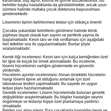
kanamalar, baş ağrısı, kusma ve görme bozukluklarıdır. Bu
belirtiler başka hastalıklarda da görülebilmekte; ancak uzun
sürmesi halinde mutlaka çocuk doktoruna başvurulması
gerekmektedir.
Löseminin tipinin belirlenmesi tedavi için oldukça önemli
Çocukta yukarıdaki belirtilerin görülmesi halinde klinik
şüpheye dayalı olarak kan sayımı ve periferik yayma ile
başlamaktadır. Kesin tanı ve risk sınıflaması için aşağıdaki
ileri tetkikler sıra ile uygulanmaktadır. Bunlar şöyle
sıralanmaktadır:
Kemik iliği incelemesi: Kesin tanı için kalça kemiğinden özel
bir iğne ile küçük bir örnek alınmaktadır. Bu inceleme,
lösemi hücrelerinin varlığını göstermede en güvenilir
yöntemdir.
Hücrelerin ayrıntılı incelenmesi: Alınan örnekteki hücrelerin
hangi lösemi tipine ait olduğunu anlamak için özel
laboratuvar testleri yapılmaktadır. Bu sayede en uygun
tedavi planı hazırlanmaktadır.
Genetik incelemeler: Lösemi hücrelerinde bulunan genetik
değişiklikler araştırılmaktadır. Bu bilgiler hastalığın seyrini
öngörmeye ve tedaviyi kişiye özel planlamaya yardımcı
olmaktadır.
Belden sıvı alma işlemi: Bazı çocuklarda hastalığın beyin ve