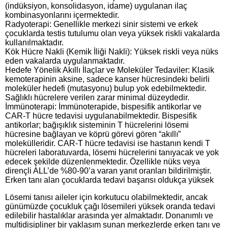
(indüksiyon, konsolidasyon, idame) uygulanan ilaç
kombinasyonlarını içermektedir.
Radyoterapi: Genellikle merkezi sinir sistemi ve erkek
çocuklarda testis tutulumu olan veya yüksek riskli vakalarda
kullanılmaktadır.
Kök Hücre Nakli (Kemik İliği Nakli): Yüksek riskli veya nüks
eden vakalarda uygulanmaktadır.
Hedefe Yönelik Akıllı İlaçlar ve Moleküler Tedaviler: Klasik
kemoterapinin aksine, sadece kanser hücresindeki belirli
moleküler hedefi (mutasyonu) bulup yok edebilmektedir.
Sağlıklı hücrelere verilen zarar minimal düzeydedir.
İmmünoterapi: İmmünoterapide, bispesifik antikorlar ve
CAR-T hücre tedavisi uygulanabilmektedir. Bispesifik
antikorlar; bağışıklık sisteminin T hücrelerini lösemi
hücresine bağlayan ve köprü görevi gören “akıllı”
molekülleridir. CAR-T hücre tedavisi ise hastanın kendi T
hücreleri laboratuvarda, lösemi hücrelerini tanıyacak ve yok
edecek şekilde düzenlenmektedir. Özellikle nüks veya
dirençli ALL’de %80-90’a varan yanıt oranları bildirilmiştir.
Erken tanı alan çocuklarda tedavi başarısı oldukça yüksek
Lösemi tanısı aileler için korkutucu olabilmektedir, ancak
günümüzde çocukluk çağı lösemileri yüksek oranda tedavi
edilebilir hastalıklar arasında yer almaktadır. Donanımlı ve
multidisipliner bir yaklaşım sunan merkezlerde erken tanı ve