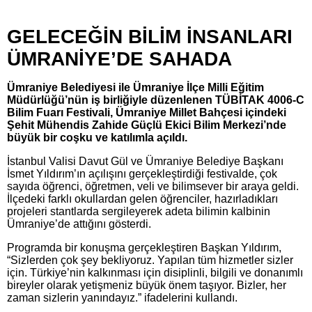
GELECEĞİN BİLİM İNSANLARI
ÜMRANİYE’DE SAHADA
Ümraniye Belediyesi ile Ümraniye İlçe Milli Eğitim
Müdürlüğü’nün iş birliğiyle düzenlenen TÜBİTAK 4006-C
Bilim Fuarı Festivali, Ümraniye Millet Bahçesi içindeki
Şehit Mühendis Zahide Güçlü Ekici Bilim Merkezi’nde
büyük bir coşku ve katılımla açıldı.
İstanbul Valisi Davut Gül ve Ümraniye Belediye Başkanı
İsmet Yıldırım’ın açılışını gerçekleştirdiği festivalde, çok
sayıda öğrenci, öğretmen, veli ve bilimsever bir araya geldi.
İlçedeki farklı okullardan gelen öğrenciler, hazırladıkları
projeleri stantlarda sergileyerek adeta bilimin kalbinin
Ümraniye’de attığını gösterdi.
Programda bir konuşma gerçekleştiren Başkan Yıldırım,
“Sizlerden çok şey bekliyoruz. Yapılan tüm hizmetler sizler
için. Türkiye’nin kalkınması için disiplinli, bilgili ve donanımlı
bireyler olarak yetişmeniz büyük önem taşıyor. Bizler, her
zaman sizlerin yanındayız.” ifadelerini kullandı.