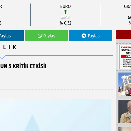
R
EURO
GRA
8
55,13
6
8
% 0,32
Paylas
Paylas
Paylas
ĞLIK
N 5 KRİTİK ETKİSİ!