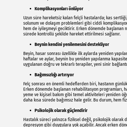
Komplikasyonları önlüyor
Uzun süre hareketsiz kalan felçli hastalarda; kas sertliği, 
solunum ve dolaşım problemleri gibi ciddi komplikasyonl
hem de iyileşmeyi geciktirir. Erken dönemde başlanan n
sürede kontrollü şekilde hareket ettirilmesi sağlanır.
Beynin kendini yenilemesini destekliyor
Beyin, hasar sonrası özellikle ilk aylarda yeniden yapıl
haftalar ve aylar, beynin bu yeniden yapılanma kapasite
uygulanan doğru ve tekrarlı terapiler, yeni sinir bağlant
Bağımsızlığı artırıyor
Felç sonrası en önemli hedeflerden biri, hastanın gün
Erken dönemde başlanan rehabilitasyon programları, h
yeme ve kişisel bakım gibi temel aktiviteleri yeniden ö
daha kısa sürede bağımsız hale gelir. Bu durum, hem fizi
Psikolojik olarak güçlendirir
Hastalık süreci yalnızca fiziksel değil, psikolojik olarak 
depresyon gibi duygulara yok açabilir. Ancak erken dön