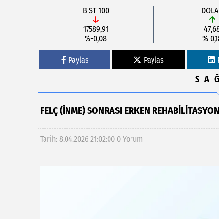
BIST 100
DOLA
17589,91
47,6
%-0,08
% 0,1
Paylas
Paylas
SA
FELÇ (İNME) SONRASI ERKEN REHABİLİTASYONU
Tarih: 8.04.2026 21:02:00
0 Yorum