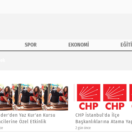
SPOR
EKONOMİ
EĞİT
tek
r'den Yaz Kur'an Kursu
CHP İstanbul'da İlçe
lerine Özel Etkinlik
Başkanlıklarına Atama Yaptı
2 gün önce