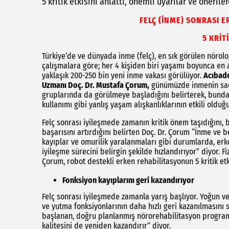
5 kritik etkisini anlattı, önemli uyarılar ve öneril
FELÇ (İNME) SONRASI 
5 KRİTİ
Türkiye’de ve dünyada inme (felç), en sık görülen nöroloj
çalışmalara göre; her 4 kişiden biri yaşamı boyunca en a
yaklaşık 200-250 bin yeni inme vakası görülüyor.
Acıbade
Uzmanı Doç. Dr. Mustafa Çorum,
günümüzde inmenin sadec
gruplarında da görülmeye başladığını belirterek, bunda 
kullanımı gibi yanlış yaşam alışkanlıklarının etkili oldu
Felç sonrası iyileşmede zamanın kritik önem taşıdığını,
başarısını artırdığını belirten Doç. Dr. Çorum “İnme ve b
kayıplar ve omurilik yaralanmaları gibi durumlarda, er
iyileşme sürecini belirgin şekilde hızlandırıyor” diyor. 
Çorum, robot destekli erken rehabilitasyonun 5 kritik etk
Fonksiyon kayıplarını geri kazandırıyor
Felç sonrası iyileşmede zamanla yarış başlıyor. Yoğun v
ve yutma fonksiyonlarının daha hızlı geri kazanılmasını
başlanan, doğru planlanmış nörorehabilitasyon programla
kalitesini de yeniden kazandırır” diyor.