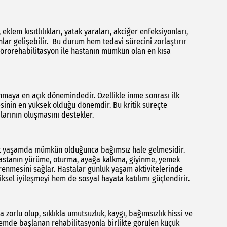
eklem kısıtlılıkları, yatak yaraları, akciğer enfeksiyonları,
ar gelişebilir. Bu durum hem tedavi sürecini zorlaştırır
örorehabilitasyon ile hastanın mümkün olan en kısa
anmaya en açık dönemindedir. Özellikle inme sonrası ilk
sinin en yüksek olduğu dönemdir. Bu kritik süreçte
ılarının oluşmasını destekler.
lük yaşamda mümkün olduğunca bağımsız hale gelmesidir.
astanın yürüme, oturma, ayağa kalkma, giyinme, yemek
ğrenmesini sağlar. Hastalar günlük yaşam aktivitelerinde
ksel iyileşmeyi hem de sosyal hayata katılımı güçlendirir.
da zorlu olup, sıklıkla umutsuzluk, kaygı, bağımsızlık hissi ve
emde başlanan rehabilitasyonla birlikte görülen küçük