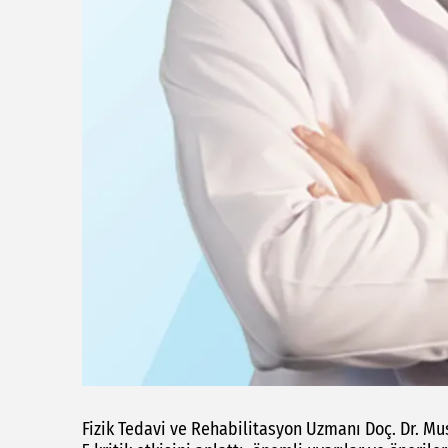
Fizik Tedavi ve Rehabilitasyon Uzmanı Doç. Dr. Mu