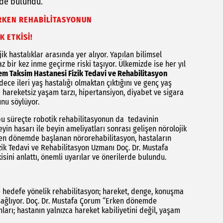
erde bulundu.
ERKEN REHABİLİTASYONUN
K ETKİSİ!
ik hastalıklar arasında yer alıyor. Yapılan bilimsel
z bir kez inme geçirme riski taşıyor. Ülkemizde ise her yıl
m Taksim Hastanesi Fizik Tedavi ve Rehabilitasyon
e ileri yaş hastalığı olmaktan çıktığını ve genç yaş
hareketsiz yaşam tarzı, hipertansiyon, diyabet ve sigara
ğunu söylüyor.
 bu süreçte robotik rehabilitasyonun da tedavinin
eyin hasarı ile beyin ameliyatları sonrası gelişen nörolojik
ken dönemde başlanan nörorehabilitasyon, hastaların
Fizik Tedavi ve Rehabilitasyon Uzmanı Doç. Dr. Mustafa
isini anlattı, önemli uyarılar ve önerilerde bulundu.
e hedefe yönelik rehabilitasyon; hareket, denge, konuşma
 sağlıyor. Doç. Dr. Mustafa Çorum “Erken dönemde
rı; hastanın yalnızca hareket kabiliyetini değil, yaşam