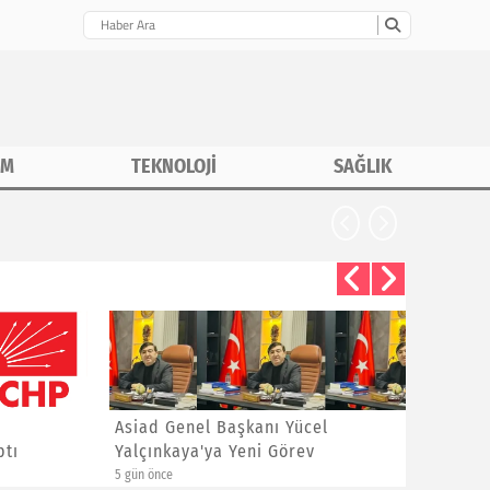
İM
TEKNOLOJİ
SAĞLIK
Asiad Genel Başkanı Yücel
Hüseyin 
Yalçınkaya'ya Yeni Görev
Sitem
5 gün önce
1 hafta önce