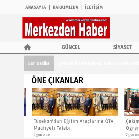
ANASAYFA
HAKKIMIZDA
İLETIŞIM
GÜNCEL
SİYASET
Çekmeköy Belediyesi'nden Tarıma Des
Son Dakika
ÖNE ÇIKANLAR
Tarıma
Tüsekon'dan Eğitim Araçlarına ÖTV
Çekimde
Muafiyeti Talebi
Öğrenci
2 gün önce
2 gün önce