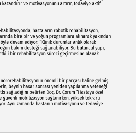
kazandırır ve motivasyonunu artırır, tedaviye aktif
abilitasyonda; hastaların robotik rehabilitasyon,
larında bire bir ve yoğun programlara alınarak yakından
 şöyle devam ediyor: “Klinik durumlar anlık olarak
yoğun bakım desteği sağlanabiliyor. Bu bütüncül yapı,
 etkili bir rehabilitasyon süreci geçirmesine olanak
nörorehabilitasyonun önemli bir parçası haline gelmiş
erin, beynin hasar sonrası yeniden yapılanma yeteneği
tkı sağladığını belirten Doç. Dr. Çorum “Hastaya özel
güvenli mobilizasyon sağlanırken, yüksek tekrarlı
iyor. Aynı zamanda hastanın motivasyonu ve tedaviye