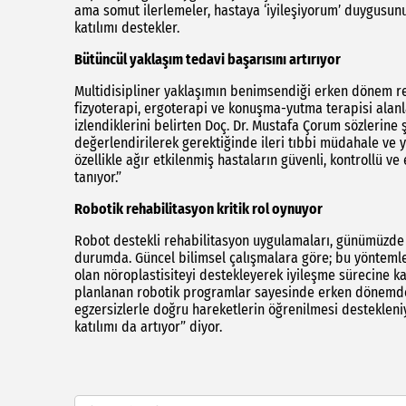
ama somut ilerlemeler, hastaya ‘iyileşiyorum’ duygusunu 
katılımı destekler.
Bütüncül yaklaşım tedavi başarısını artırıyor
Multidisipliner yaklaşımın benimsendiği erken dönem reh
fizyoterapi, ergoterapi ve konuşma-yutma terapisi alan
izlendiklerini belirten Doç. Dr. Mustafa Çorum sözlerine
değerlendirilerek gerektiğinde ileri tıbbi müdahale ve 
özellikle ağır etkilenmiş hastaların güvenli, kontrollü ve
tanıyor.”
Robotik rehabilitasyon kritik rol oynuyor
Robot destekli rehabilitasyon uygulamaları, günümüzde 
durumda. Güncel bilimsel çalışmalara göre; bu yönteml
olan nöroplastisiteyi destekleyerek iyileşme sürecine ka
planlanan robotik programlar sayesinde erken dönemde 
egzersizlerle doğru hareketlerin öğrenilmesi desteklen
katılımı da artıyor” diyor.