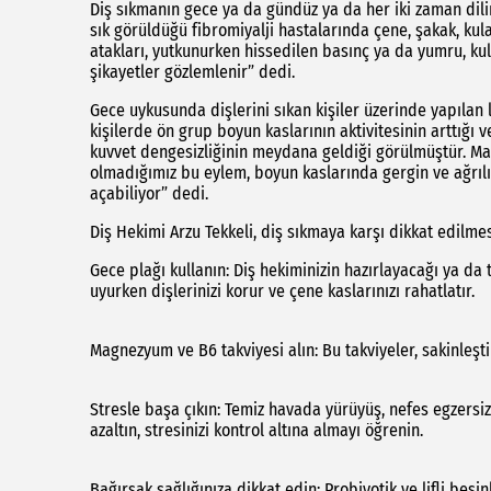
Diş sıkmanın gece ya da gündüz ya da her iki zaman dili
sık görüldüğü fibromiyalji hastalarında çene, şakak, kulak
atakları, yutkunurken hissedilen basınç ya da yumru, ku
şikayetler gözlemlenir” dedi.
Gece uykusunda dişlerini sıkan kişiler üzerinde yapılan
kişilerde ön grup boyun kaslarının aktivitesinin arttığı 
kuvvet dengesizliğinin meydana geldiği görülmüştür. M
olmadığımız bu eylem, boyun kaslarında gergin ve ağrılı
açabiliyor” dedi.
Diş Hekimi Arzu Tekkeli, diş sıkmaya karşı dikkat edilme
Gece plağı kullanın: Diş hekiminizin hazırlayacağı ya da t
uyurken dişlerinizi korur ve çene kaslarınızı rahatlatır.
Magnezyum ve B6 takviyesi alın: Bu takviyeler, sakinleştiri
Stresle başa çıkın: Temiz havada yürüyüş, nefes egzersiz
azaltın, stresinizi kontrol altına almayı öğrenin.
Bağırsak sağlığınıza dikkat edin: Probiyotik ve lifli besi