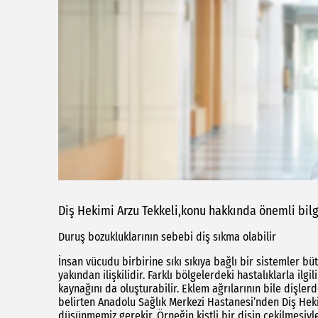
Diş Hekimi Arzu Tekkeli,konu hakkında önemli bilgi
Duruş bozukluklarının sebebi diş sıkma olabilir
İnsan vücudu birbirine sıkı sıkıya bağlı bir sistemler bütü
yakından ilişkilidir. Farklı bölgelerdeki hastalıklarla ilgi
kaynağını da oluşturabilir. Eklem ağrılarının bile dişler
belirten Anadolu Sağlık Merkezi Hastanesi’nden Diş Heki
düşünmemiz gerekir. Örneğin kistli bir dişin çekilmesiyl