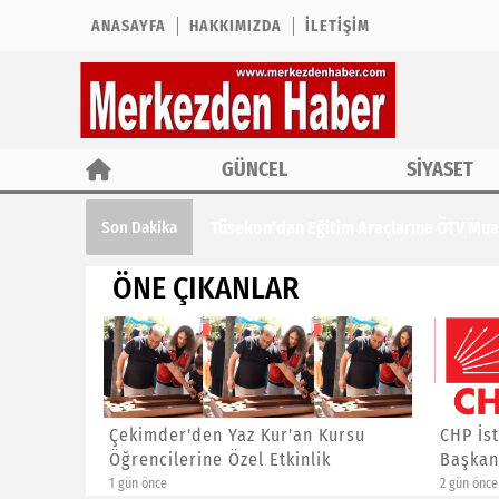
ANASAYFA
HAKKIMIZDA
İLETIŞIM
GÜNCEL
SİYASET
Tüsekon'dan Eğitim Araçlarına ÖTV Muaf
Son Dakika
ÖNE ÇIKANLAR
ına ÖTV
Çekimder'den Yaz Kur'an Kursu
CHP İst
Öğrencilerine Özel Etkinlik
Başkanl
1 gün önce
2 gün önce