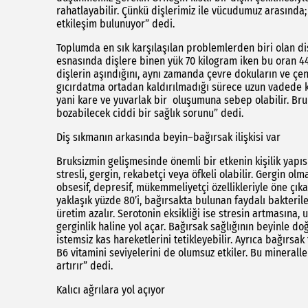
rahatlayabilir. Çünkü dişlerimiz ile vücudumuz arasında; s
etkileşim bulunuyor” dedi.
Toplumda en sık karşılaşılan problemlerden biri olan di
esnasında dişlere binen yük 70 kilogram iken bu oran 4
dişlerin aşındığını, aynı zamanda çevre dokuların ve çen
gıcırdatma ortadan kaldırılmadığı sürece uzun vadede 
yani kare ve yuvarlak bir oluşumuna sebep olabilir. Br
bozabilecek ciddi bir sağlık sorunu” dedi.
Diş sıkmanın arkasında beyin–bağırsak ilişkisi var
Bruksizmin gelişmesinde önemli bir etkenin kişilik yapıs
stresli, gergin, rekabetçi veya öfkeli olabilir. Gergin olm
obsesif, depresif, mükemmeliyetçi özellikleriyle öne çık
yaklaşık yüzde 80’i, bağırsakta bulunan faydalı bakterile
üretim azalır. Serotonin eksikliği ise stresin artmasına,
gerginlik haline yol açar. Bağırsak sağlığının beyinle d
istemsiz kas hareketlerini tetikleyebilir. Ayrıca bağırsa
B6 vitamini seviyelerini de olumsuz etkiler. Bu mineralle
artırır” dedi.
Kalıcı ağrılara yol açıyor