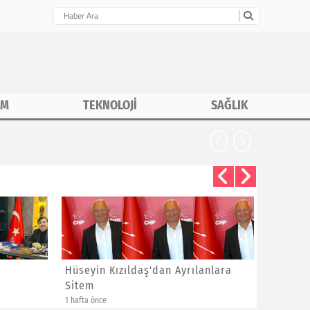
İM
TEKNOLOJİ
SAĞLIK
Hüseyin Kızıldaş'dan Ayrılanlara
Bayram 
Sitem
Yeni Üye
1 hafta önce
1 hafta önce