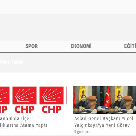
SPOR
EKONOMİ
EĞİT
iyeti Talebi
anbul'da İlçe
Asiad Genel Başkanı Yücel
ıklarına Atama Yaptı
Yalçınkaya'ya Yeni Görev
5 gün önce