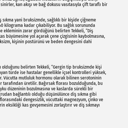
inirler, kan akışı ve bağ dokusu vasıtasıyla çift taraflı bir
ş sıkma yani bruksizmde, sağlıklı bir kişide çiğneme
40 kilograma kadar çıkabiliyor. Bu sağlık sorununda
e ekleminin zarar gördüğünü belirten Tekkeli, “Diş
kas büyümesine yol açarak çene çizgisinin kaybolmasına,
uksizm, kişinin postürünü ve beden dengesini dahi
ı olduğunu belirten Tekkeli, “Gergin tip bruksizmde kişi
ayan türde ise hastalar genellikle içsel kontrolleri yüksek,
ar. Vücutta mutluluk hormonu olarak bilinen serotoninin
r tarafından üretilir. Bağırsak florası bozulduğunda, bu
 uyku düzeninin bozulmasına ve kaslarda sürekli bir
oğrudan bağlantılı olduğu düşünülünce diş sıkma gibi
k florasındaki dengesizlik, vücuttaki magnezyum, çinko ve
rin eksikliği kas gevşemesini zorlaştırır ve diş sıkmayı