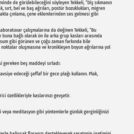
minde de görülebileceğini söyleyen Tekkeli, “Diş sıkmanın
, sırt, bel ve baş ağrıları, postür bozuklukları, migren
lakta çınlama, çene eklemlerinden ses gelmesi gibi
 laboratuvar çalışmalarına da değinen Tekkeli, “Bu
ve buna bağlı olarak ön ile arka grup kasları arasında
asum gibi görünen ve çoğu zaman farkında bile
 noktalar oluşmasına ve kronikleşen boyun ağrılarına yol
si gereken beş maddeyi sırladı:
avsiye edeceği şeffaf bir gece plağı kullanın. Plak,
ci özellikleriyle kaslarınızı gevşetir.
i veya meditasyon gibi yöntemlerle günlük gerginliğinizi
nlerle bağırsak floranızı destekleyerek seratonin üretimini