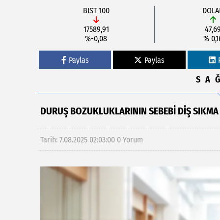
BIST 100
DOLA
17589,91
47,6
%-0,08
% 0,1
Paylas
Paylas
SA
DURUŞ BOZUKLUKLARININ SEBEBI DIŞ SIKMA 
Tarih: 7.08.2025 02:03:00
0 Yorum