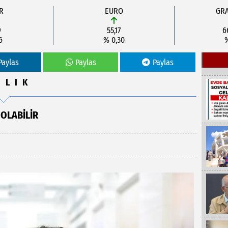
R
EURO
GRA
9
55,17
6
6
% 0,30
Paylas
Paylas
Paylas
ĞLIK
OLABILIR