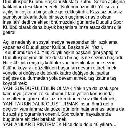
Dudulluspor Kulübü Başkanı Mustafa Bülbül Sezon açılışına
katılanlara teşekkür ederek, “Kulübümüzün 40. Yılı sezon
açılışını coşkulu bir şekilde gerçekleştirdik. Kazasız belasız
şampiyonluklarla dolu bir sezon geçirmek nasip olsun
inşallah” dedi ve ekledi önümüzdeki günlerde Dudullu Spor
Kulübü olarak daha büyük başarılara imza atacaklarını dile
getirdi.
Açılış nedeniyle sosyal medya hesabından bir açıklama
yapan eski Dudulluspor Kulübü Başkanı Ali Yazlı,
"Kulübümüzün 40. Yılı; 20 yılı aşkın başkanlığını yaptığım
Dudulluspor yine dillere destan bir açılış ile sezona başladı.
Nice 40. yıla erişmiş kulüpler var, önemli olan her sezon
üstüne koyarak güzellikleri başarıları devam ettirebilmek,
yöneticisi değişse de teknik kadro değişse de, şartlar
değişse de, durmadan yola devam etmek, taş üstüne taş
koyabilmek;
YANİ SÜRDÜRÜLEBİLİR OLMAK Yakın ya da uzak spor
kamuoyu çevremize kulübümüz faaliyetleri konusunda;
emsallerine göre daha fazla kendinden söz ettirebilmek;
YANİ FARKINDALIK OLUŞTURMAK İnsan ömrü gelip
geçiyor, yarınlarımız da güzel günlerin hatırlanması adına da
bu açılış programları önemli. Sporcuların hayatlarında
bugünlere ait izler bırakabilmek,
YANİ ANILAR BİRİKTİRMEK Nice dolu dolu 40 yıllara…"