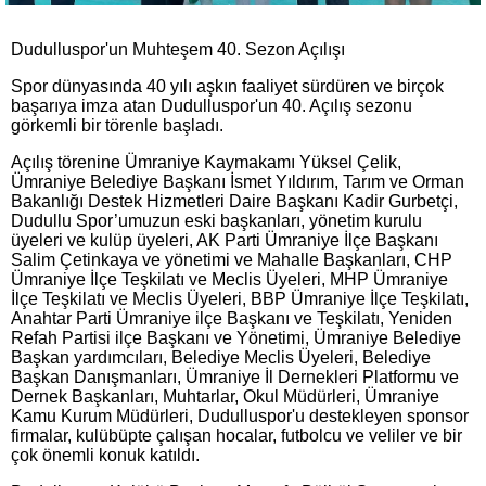
Dudulluspor'un Muhteşem 40. Sezon Açılışı
Spor dünyasında 40 yılı aşkın faaliyet sürdüren ve birçok
başarıya imza atan Dudulluspor'un 40. Açılış sezonu
görkemli bir törenle başladı.
Açılış törenine Ümraniye Kaymakamı Yüksel Çelik,
Ümraniye Belediye Başkanı İsmet Yıldırım, Tarım ve Orman
Bakanlığı Destek Hizmetleri Daire Başkanı Kadir Gurbetçi,
Dudullu Spor’umuzun eski başkanları, yönetim kurulu
üyeleri ve kulüp üyeleri, AK Parti Ümraniye İlçe Başkanı
Salim Çetinkaya ve yönetimi ve Mahalle Başkanları, CHP
Ümraniye İlçe Teşkilatı ve Meclis Üyeleri, MHP Ümraniye
İlçe Teşkilatı ve Meclis Üyeleri, BBP Ümraniye İlçe Teşkilatı,
Anahtar Parti Ümraniye ilçe Başkanı ve Teşkilatı, Yeniden
Refah Partisi ilçe Başkanı ve Yönetimi, Ümraniye Belediye
Başkan yardımcıları, Belediye Meclis Üyeleri, Belediye
Başkan Danışmanları, Ümraniye İl Dernekleri Platformu ve
Dernek Başkanları, Muhtarlar, Okul Müdürleri, Ümraniye
Kamu Kurum Müdürleri, Dudulluspor'u destekleyen sponsor
firmalar, kulübüpte çalışan hocalar, futbolcu ve veliler ve bir
çok önemli konuk katıldı.