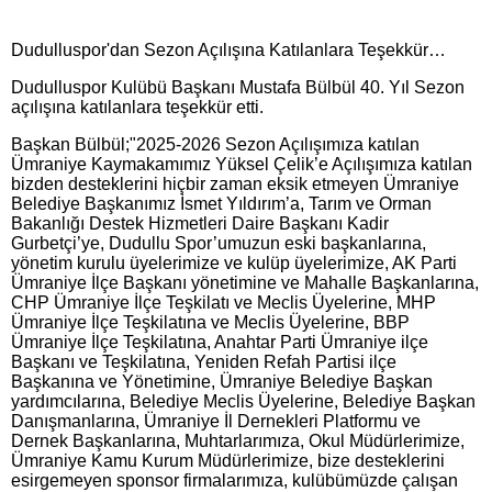
Dudulluspor'dan Sezon Açılışına Katılanlara Teşekkür…
Dudulluspor Kulübü Başkanı Mustafa Bülbül 40. Yıl Sezon
açılışına katılanlara teşekkür etti.
Başkan Bülbül;"2025-2026 Sezon Açılışımıza katılan
Ümraniye Kaymakamımız Yüksel Çelik’e Açılışımıza katılan
bizden desteklerini hiçbir zaman eksik etmeyen Ümraniye
Belediye Başkanımız İsmet Yıldırım’a, Tarım ve Orman
Bakanlığı Destek Hizmetleri Daire Başkanı Kadir
Gurbetçi’ye, Dudullu Spor’umuzun eski başkanlarına,
yönetim kurulu üyelerimize ve kulüp üyelerimize, AK Parti
Ümraniye İlçe Başkanı yönetimine ve Mahalle Başkanlarına,
CHP Ümraniye İlçe Teşkilatı ve Meclis Üyelerine, MHP
Ümraniye İlçe Teşkilatına ve Meclis Üyelerine, BBP
Ümraniye İlçe Teşkilatına, Anahtar Parti Ümraniye ilçe
Başkanı ve Teşkilatına, Yeniden Refah Partisi ilçe
Başkanına ve Yönetimine, Ümraniye Belediye Başkan
yardımcılarına, Belediye Meclis Üyelerine, Belediye Başkan
Danışmanlarına, Ümraniye İl Dernekleri Platformu ve
Dernek Başkanlarına, Muhtarlarımıza, Okul Müdürlerimize,
Ümraniye Kamu Kurum Müdürlerimize, bize desteklerini
esirgemeyen sponsor firmalarımıza, kulübümüzde çalışan