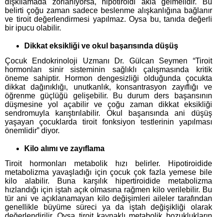
dışkılamada zorlanıyorsa, hipotiroidi akla gelmelidir. Bu
belirti çoğu zaman sadece beslenme alışkanlığına bağlanır
ve tiroit değerlendirmesi yapılmaz. Oysa bu, tanıda değerli
bir ipucu olabilir.
Dikkat eksikliği ve okul başarısında düşüş
Çocuk Endokrinoloji Uzmanı Dr. Gülcan Seymen “Tiroit
hormonları sinir sisteminin sağlıklı çalışmasında kritik
öneme sahiptir. Hormon dengesizliği olduğunda çocukta
dikkat dağınıklığı, unutkanlık, konsantrasyon zayıflığı ve
öğrenme güçlüğü gelişebilir. Bu durum ders başarısının
düşmesine yol açabilir ve çoğu zaman dikkat eksikliği
sendromuyla karıştırılabilir. Okul başarısında ani düşüş
yaşayan çocuklarda tiroit fonksiyon testlerinin yapılması
önemlidir” diyor.
Kilo alımı ve zayıflama
Tiroit hormonları metabolik hızı belirler. Hipotiroidide
metabolizma yavaşladığı için çocuk çok fazla yemese bile
kilo alabilir. Buna karşılık hipertiroidide metabolizma
hızlandığı için iştah açık olmasına rağmen kilo verilebilir. Bu
tür ani ve açıklanamayan kilo değişimleri aileler tarafından
genellikle büyüme süreci ya da iştah değişikliği olarak
değerlendirilir. Oysa tiroit kaynaklı metabolik bozuklukların