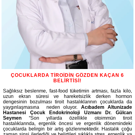
ÇOCUKLARDA TİROİDİN GÖZDEN KAÇAN 6
BELİRTİSİ!
Sağlıksız beslenme, fast-food tüketimin artması, fazla kilo,
uzun ekran süresi ve hareketsizlik derken hormon
dengesinin bozulması tiroit hastalıklarının çocuklarda da
yaygınlaşmasına neden oluyor.
Acıbadem Altunizade
Hastanesi Çocuk Endokrinoloji Uzmanı Dr. Gülcan
Seymen
“Son yıllarda özellikle otoimmün tiroit
hastalıklarında, ergenlik öncesi ve ergenlik dönemindeki
çocuklarda belirgin bir artış gözlenmektedir. Hastalık çoğu
zaman sinsi ilerlediği ve belirtileri sıklıkla stres, ergenlik ya