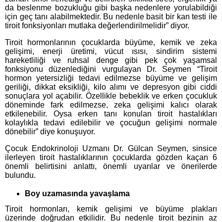
da beslenme bozukluğu gibi başka nedenlere yorulabildiği
için geç tanı alabilmektedir. Bu nedenle basit bir kan testi ile
tiroit fonksiyonları mutlaka değerlendirilmelidir” diyor.
Tiroit hormonlarının çocuklarda büyüme, kemik ve zeka
gelişimi, enerji üretimi, vücut ısısı, sindirim sistemi
hareketliliği ve ruhsal denge gibi pek çok yaşamsal
fonksiyonu düzenlediğini vurgulayan Dr. Seymen “Tiroit
hormon yetersizliği tedavi edilmezse büyüme ve gelişim
geriliği, dikkat eksikliği, kilo alımı ve depresyon gibi ciddi
sonuçlara yol açabilir. Özellikle bebeklik ve erken çocukluk
döneminde fark edilmezse, zeka gelişimi kalıcı olarak
etkilenebilir. Oysa erken tanı konulan tiroit hastalıkları
kolaylıkla tedavi edilebilir ve çocuğun gelişimi normale
dönebilir” diye konuşuyor.
Çocuk Endokrinoloji Uzmanı Dr. Gülcan Seymen, sinsice
ilerleyen tiroit hastalıklarının çocuklarda gözden kaçan 6
önemli belirtisini anlattı, önemli uyarılar ve önerilerde
bulundu.
Boy uzamasında yavaşlama
Tiroit hormonları, kemik gelişimi ve büyüme plakları
üzerinde doğrudan etkilidir. Bu nedenle tiroit bezinin az