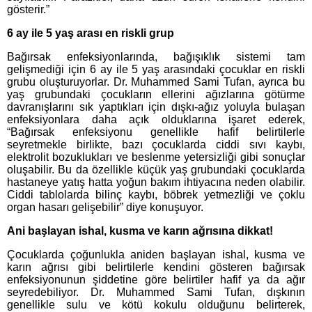
gösterir.”
6 ay ile 5 yaş arası en riskli grup
Bağırsak enfeksiyonlarında, bağışıklık sistemi tam
gelişmediği için 6 ay ile 5 yaş arasındaki çocuklar en riskli
grubu oluşturuyorlar. Dr. Muhammed Sami Tufan, ayrıca bu
yaş grubundaki çocukların ellerini ağızlarına götürme
davranışlarını sık yaptıkları için dışkı-ağız yoluyla bulaşan
enfeksiyonlara daha açık olduklarına işaret ederek,
“Bağırsak enfeksiyonu genellikle hafif belirtilerle
seyretmekle birlikte, bazı çocuklarda ciddi sıvı kaybı,
elektrolit bozuklukları ve beslenme yetersizliği gibi sonuçlar
oluşabilir. Bu da özellikle küçük yaş grubundaki çocuklarda
hastaneye yatış hatta yoğun bakım ihtiyacına neden olabilir.
Ciddi tablolarda bilinç kaybı, böbrek yetmezliği ve çoklu
organ hasarı gelişebilir” diye konuşuyor.
Ani başlayan ishal, kusma ve karın ağrısına dikkat!
Çocuklarda çoğunlukla aniden başlayan ishal, kusma ve
karın ağrısı gibi belirtilerle kendini gösteren bağırsak
enfeksiyonunun şiddetine göre belirtiler hafif ya da ağır
seyredebiliyor. Dr. Muhammed Sami Tufan, dışkının
genellikle sulu ve kötü kokulu olduğunu belirterek,