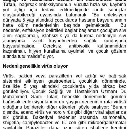
Tufan,
bağırsak enfeksiyonunun
vücutta
hızla sıvı kaybına
yol açtığı için tedavi edilmediğinde ciddi sonuçlar
oluşturabileceği uyarısında bulunarak, “Bu enfeksiyon
dünyada 5 yaş altındaki çocuklarda hastane başvurularının
hatta ölüm nedenlerinin başında gelmektedir. Bu
nedenle,
enfeksiyon belirtileri başlar başlamaz çocuğun sıvı
alımı sağlanmalı, iştahsızlık ya da kusma nedeniyle sıvı
alamıyorsa vakit kaybetmeden sağlık kuruluşuna
başvurulmalıdır. Gereksiz antibiyotik kullanımından
kaçınılmalı, hijyen kurallarına uyulmalı ve çocuk gözlem
altında tutulmalıdır” diyor.
Nedeni genellikle virüs oluyor
Virüs, bakteri veya parazitlerin yol açtığı ve bağırsak
sistemini etkileyen gastroenterit, çocukluk döneminde,
özellikle 5 yaş altındaki çocuklarda yılda birkaç kez
görülebiliyor. Çocuk Sağlığı ve Hastalıkları Uzmanı Dr.
Muhammed Sami Tufan, bebeklik döneminde görülen
bağırsak enfeksiyonlarının en yaygın nedeninin rota virüsü
olduğunu belirterek, diğer etkenleri şöyle sıralıyor: “Bunun
dışında, adeno virüs ve noro virüs gibi diğer viral ajanlar da
sık görülür. Bakteriyel nedenler arasında salmonella,
shigella, campylobacter ve E. coli gibi mikroorganizmalar
sayılabilir. Parazitler, daha uzun süren ishallerle kendini