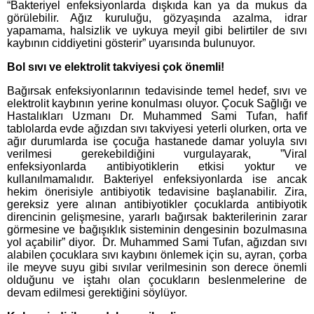
“Bakteriyel enfeksiyonlarda dışkıda kan ya da mukus da
görülebilir. Ağız kuruluğu, gözyaşında azalma, idrar
yapamama, halsizlik ve uykuya meyil gibi belirtiler de sıvı
kaybının ciddiyetini gösterir” uyarısında bulunuyor.
Bol sıvı ve elektrolit takviyesi çok önemli!
Bağırsak enfeksiyonlarının tedavisinde temel hedef, sıvı ve
elektrolit kaybının yerine konulması oluyor. Çocuk Sağlığı ve
Hastalıkları Uzmanı Dr. Muhammed Sami Tufan, hafif
tablolarda evde ağızdan sıvı takviyesi yeterli olurken, orta ve
ağır durumlarda ise çocuğa hastanede damar yoluyla sıvı
verilmesi gerekebildiğini vurgulayarak, ”Viral
enfeksiyonlarda antibiyotiklerin etkisi yoktur ve
kullanılmamalıdır. Bakteriyel enfeksiyonlarda ise ancak
hekim önerisiyle antibiyotik tedavisine başlanabilir. Zira,
gereksiz yere alınan antibiyotikler çocuklarda antibiyotik
direncinin gelişmesine, yararlı bağırsak bakterilerinin zarar
görmesine ve bağışıklık sisteminin dengesinin bozulmasına
yol açabilir” diyor. Dr. Muhammed Sami Tufan, ağızdan sıvı
alabilen çocuklara sıvı kaybını önlemek için su, ayran, çorba
ile meyve suyu gibi sıvılar verilmesinin son derece önemli
olduğunu ve iştahı olan çocukların beslenmelerine de
devam edilmesi gerektiğini söylüyor.