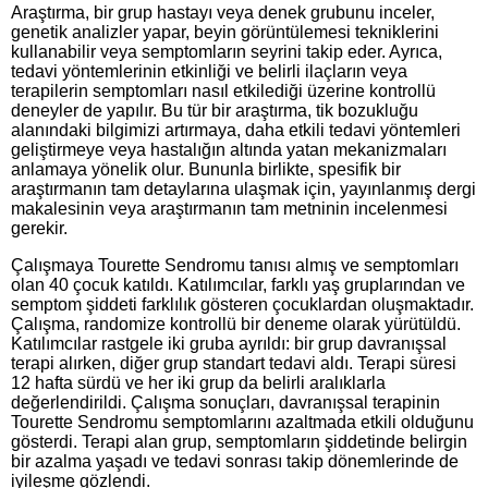
Araştırma, bir grup hastayı veya denek grubunu inceler,
genetik analizler yapar, beyin görüntülemesi tekniklerini
kullanabilir veya semptomların seyrini takip eder. Ayrıca,
tedavi yöntemlerinin etkinliği ve belirli ilaçların veya
terapilerin semptomları nasıl etkilediği üzerine kontrollü
deneyler de yapılır. Bu tür bir araştırma, tik bozukluğu
alanındaki bilgimizi artırmaya, daha etkili tedavi yöntemleri
geliştirmeye veya hastalığın altında yatan mekanizmaları
anlamaya yönelik olur. Bununla birlikte, spesifik bir
araştırmanın tam detaylarına ulaşmak için, yayınlanmış dergi
makalesinin veya araştırmanın tam metninin incelenmesi
gerekir.
Çalışmaya Tourette Sendromu tanısı almış ve semptomları
olan 40 çocuk katıldı. Katılımcılar, farklı yaş gruplarından ve
semptom şiddeti farklılık gösteren çocuklardan oluşmaktadır.
Çalışma, randomize kontrollü bir deneme olarak yürütüldü.
Katılımcılar rastgele iki gruba ayrıldı: bir grup davranışsal
terapi alırken, diğer grup standart tedavi aldı. Terapi süresi
12 hafta sürdü ve her iki grup da belirli aralıklarla
değerlendirildi. Çalışma sonuçları, davranışsal terapinin
Tourette Sendromu semptomlarını azaltmada etkili olduğunu
gösterdi. Terapi alan grup, semptomların şiddetinde belirgin
bir azalma yaşadı ve tedavi sonrası takip dönemlerinde de
iyileşme gözlendi.