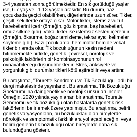
3-4 yaşından sonra görülmektedir. En sık görüldüğü yaşlar
ise, 6-7 yaş ve 11-13 yaşları arasıdır. Bu durum, bazı
çocuklarda geçici olabilirken, diğerlerinde uzun sürer. Tikler,
çeşitli şekillerde ortaya çıkar. Motor tikler, istemsiz vücut
hareketlerini içerir (örneğin, göz kırpma, baş hareketleri,
omuz silkme gibi). Vokal tikler ise istemsiz sesleri içerebilir
(örneğin, öksürme, boğaz temizleme, tekrarlayıcı kelimeler
söyleme gibi). Bazı çocuklarda, hem motor hem de vokal
tikler bir arada olur. Tik bozukluğunun kesin nedeni
bilinmemekle birlikte, genetik, çevresel, nörolojik ve
psikolojik faktörlerin bir kombinasyonunun rol
oynayabileceği düşünülmektedir. Stres, anksiyete ve
yorgunluk gibi durumlar tikleri kötüleştirebilir veya arttırır.
Bir araştırma, "Tourette Sendromu ve Tik Bozukluğu" adlı bir
dergi makalesinde yayınlandı. Bu araştırma, Tik Bozukluğu
Spektrumu'na dair genetik ve nörolojik unsurları inceler.
Örneğin, 2020 yılında yayınlanan bir araştırma, Tourette
Sendromu ve tik bozukluğu olan hastalarda genetik risk
faktörlerini belirlemek üzere yapılmıştır. Bu araştırma, belirli
genetik varyasyonların, bu bozuklukları olan bireylerde
nörolojik ve semptomatik farklılıklara yol açabileceğini veya
belirli genlerin tik bozukluğu olan bireylerde daha sık
bulunduğunu gösterir.