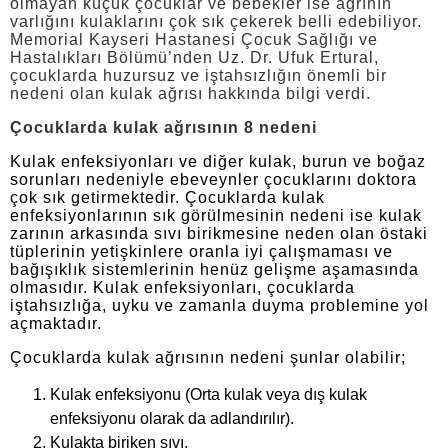
olmayan küçük çocuklar ve bebekler ise ağrının
varlığını kulaklarını çok sık çekerek belli edebiliyor.
Memorial Kayseri Hastanesi Çocuk Sağlığı ve
Hastalıkları Bölümü’nden Uz. Dr. Ufuk Ertural,
çocuklarda huzursuz ve iştahsızlığın önemli bir
nedeni olan kulak ağrısı hakkında bilgi verdi.
Çocuklarda kulak ağrısının 8 nedeni
Kulak enfeksiyonları ve diğer kulak, burun ve boğaz
sorunları nedeniyle ebeveynler çocuklarını doktora
çok sık getirmektedir. Çocuklarda kulak
enfeksiyonlarının sık görülmesinin nedeni ise kulak
zarının arkasında sıvı birikmesine neden olan östaki
tüplerinin yetişkinlere oranla iyi çalışmaması ve
bağışıklık sistemlerinin henüz gelişme aşamasında
olmasıdır. Kulak enfeksiyonları, çocuklarda
iştahsızlığa, uyku ve zamanla duyma problemine yol
açmaktadır.
Çocuklarda kulak ağrısının nedeni şunlar olabilir;
Kulak enfeksiyonu (Orta kulak veya dış kulak
enfeksiyonu olarak da adlandırılır).
Kulakta biriken sıvı.