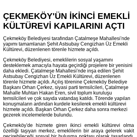
ÇEKMEKÖY'ÜN İKİNCİ EMEKLİ
KÜLTÜREVİ KAPILARINI AÇTI
Çekmeköy Belediyesi tarafından Çatalmeşe Mahallesi'nde
yapımı tamamlanan Şehit Astsubay Cengizhan Üz Emekli
Kültürevi, düzenlenen törenle hizmete açıldı.
Çekmeköy Belediyesi, emeklilerin sosyal yaşamını
desteklemek amacıyla hayata geçirdiği projelere bir yenisini
daha ekledi. Çatalmeşe Mahallesi'nde inşa edilen Şehit
Astsubay Cengizhan Üz Emekli Kültürevi,
düzenlenen
törenle hizmete açıldı. Açılış törenine Çekmeköy Belediye
Başkanı Orhan Çerkez, siyasi parti temsilcileri, Çatalmeşe
Mahalle Muhtarı Hakan Eren, sivil toplum kuruluşu
temsilcileri ve çok sayıda vatandaş katıldı. Törende yapılan
konuşmaların ardından kurdele kesilerek emekli kültürevi
hizmete açıldı. Başkan Orhan Çerkez daha sonra merkezi
gezerek incelemelerde bulundu.
Çekmeköy'de hizmete giren ikinci emekli kültürevi olma
özelliği taşıyan merkez, emeklilerin bir araya gelerek vakit
geçirebileceği sosyal bir buluşma noktası olarak tasarlandı.