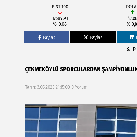
BIST 100
DOLA
17589,91
47,6
%-0,08
% 0,1
Paylas
Paylas
S
ÇEKMEKÖYLÜ SPORCULARDAN ŞAMPIYONLUK
Tarih: 3.05.2025 21:15:00
0 Yorum