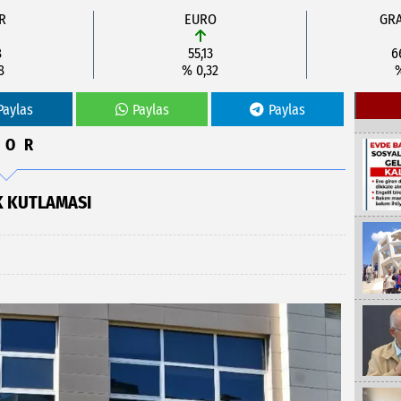
R
EURO
GRA
8
55,13
6
8
% 0,32
Paylas
Paylas
Paylas
POR
 KUTLAMASI