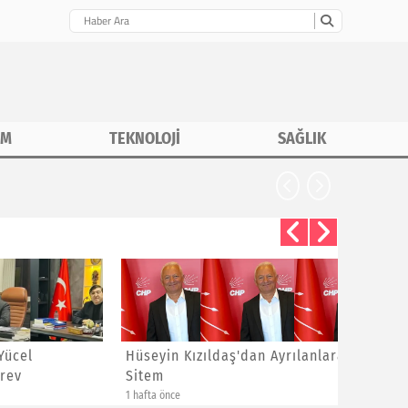
İM
TEKNOLOJİ
SAĞLIK
Hüseyin Kızıldaş'dan Ayrılanlara
Bayram 
Sitem
Yeni Üye
1 hafta önce
1 hafta önce