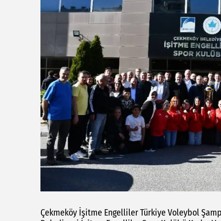
Çekmeköy İşitme Engelliler Türkiye Voleybol Şa