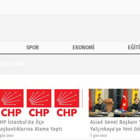
SPOR
EKONOMİ
EĞİT
iyeti Talebi
anbul'da İlçe
Asiad Genel Başkanı Yücel
ıklarına Atama Yaptı
Yalçınkaya'ya Yeni Görev
5 gün önce