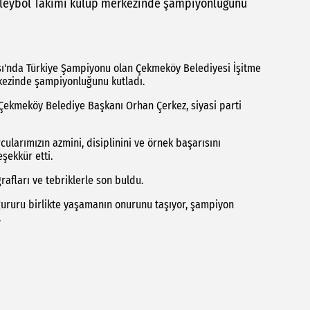
Voleybol Takımı kulüp merkezinde şampiyonluğunu
sı'nda Türkiye Şampiyonu olan Çekmeköy Belediyesi İşitme
kezinde şampiyonluğunu kutladı.
ekmeköy Belediye Başkanı Orhan Çerkez, siyasi parti
arımızın azmini, disiplinini ve örnek başarısını
eşekkür etti.
afları ve tebriklerle son buldu.
ururu birlikte yaşamanın onurunu taşıyor, şampiyon
.