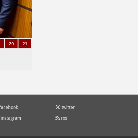
9
20
21
facebook
twitter
instagram
rss