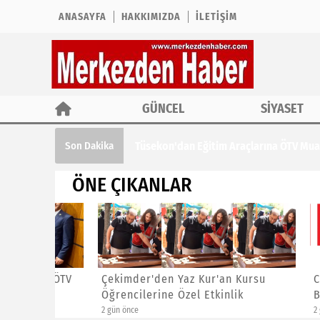
ANASAYFA
HAKKIMIZDA
İLETIŞIM
GÜNCEL
SİYASET
Tüsekon'dan Eğitim Araçlarına ÖTV Muaf
Son Dakika
ÖNE ÇIKANLAR
ına ÖTV
Çekimder'den Yaz Kur'an Kursu
CHP İst
Öğrencilerine Özel Etkinlik
Başkanl
2 gün önce
2 gün önce