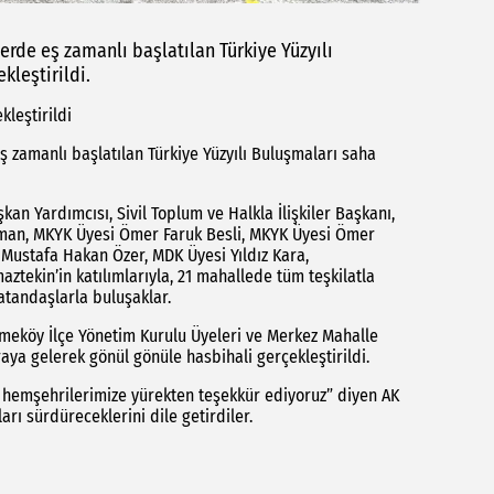
lerde eş zamanlı başlatılan Türkiye Yüzyılı
leştirildi.
leştirildi
eş zamanlı başlatılan Türkiye Yüzyılı Buluşmaları saha
an Yardımcısı, Sivil Toplum ve Halkla İlişkiler Başkanı,
Duman, MKYK Üyesi Ömer Faruk Besli, MKYK Üyesi Ömer
i Mustafa Hakan Özer, MDK Üyesi Yıldız Kara,
aztekin’in katılımlarıyla, 21 mahallede tüm teşkilatla
tandaşlarla buluşaklar.
ekmeköy İlçe Yönetim Kurulu Üyeleri ve Merkez Mahalle
araya gelerek gönül gönüle hasbihali gerçekleştirildi.
üm hemşehrilerimize yürekten teşekkür ediyoruz” diyen AK
arı sürdüreceklerini dile getirdiler.