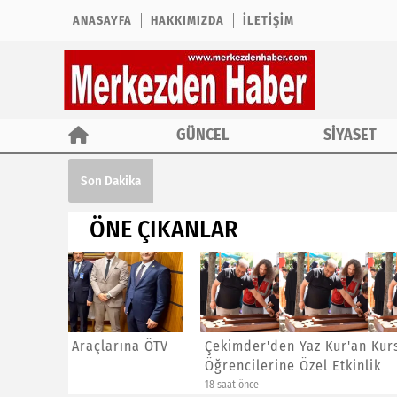
ANASAYFA
HAKKIMIZDA
İLETIŞIM
GÜNCEL
SİYASET
Çekimder'den Yaz Kur'an Kursu Öğrencil
Son Dakika
ÖNE ÇIKANLAR
ına ÖTV
Çekimder'den Yaz Kur'an Kursu
CHP İst
Öğrencilerine Özel Etkinlik
Başkanl
18 saat önce
21 saat önc