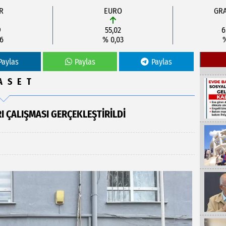
R
EURO
GRA
9
55,02
6
06
% 0,03
%
Paylas
Paylas
Paylas
ASET
 ÇALIŞMASI GERÇEKLEŞTIRILDI