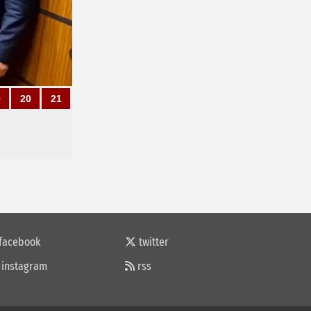
9
20
21
facebook
twitter
instagram
rss