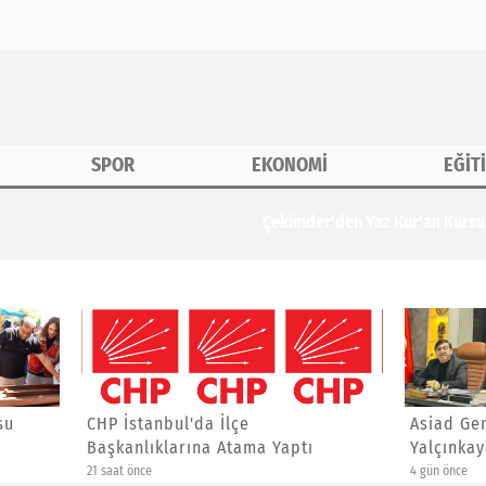
SPOR
EKONOMİ
EĞİT
erine Özel Etkinlik
anbul'da İlçe
Asiad Genel Başkanı Yücel
ıklarına Atama Yaptı
Yalçınkaya'ya Yeni Görev
e
4 gün önce