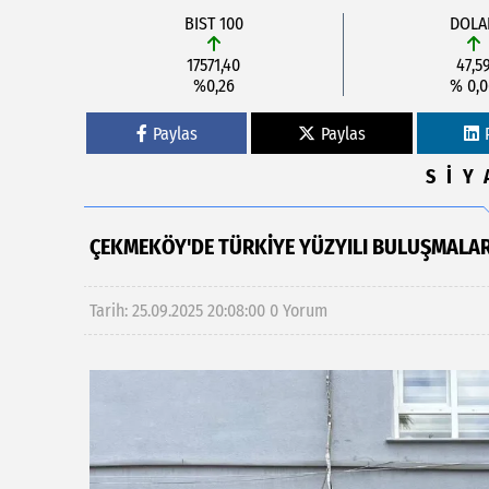
BIST 100
DOLA
17571,40
47,5
%0,26
% 0,
Paylas
Paylas
SİY
ÇEKMEKÖY'DE TÜRKIYE YÜZYILI BULUŞMALARI
Tarih: 25.09.2025 20:08:00
0 Yorum