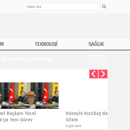
İM
TEKNOLOJİ
SAĞLIK
CHP İstanbu
Hüseyin Kızıldaş'dan Ayrılanlara
Bayram 
Sitem
Yeni Üye
6 gün önce
6 gün önce