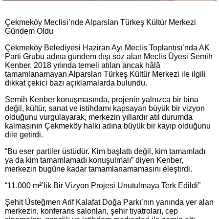
Çekmeköy Meclisi’nde Alparslan Türkeş Kültür Merkezi
Gündem Oldu
Çekmeköy Belediyesi Haziran Ayı Meclis Toplantısı’nda AK
Parti Grubu adına gündem dışı söz alan Meclis Üyesi Semih
Kenber, 2018 yılında temeli atılan ancak hâlâ
tamamlanamayan Alparslan Türkeş Kültür Merkezi ile ilgili
dikkat çekici bazı açıklamalarda bulundu.
Semih Kenber konuşmasında, projenin yalnızca bir bina
değil, kültür, sanat ve istihdamı kapsayan büyük bir vizyon
olduğunu vurgulayarak, merkezin yıllardır atıl durumda
kalmasının Çekmeköy halkı adına büyük bir kayıp olduğunu
dile getirdi.
“Bu eser partiler üstüdür. Kim başlattı değil, kim tamamladı
ya da kim tamamlamadı konuşulmalı” diyen Kenber,
merkezin bugüne kadar tamamlanamamasını eleştirdi.
“11.000 m²’lik Bir Vizyon Projesi Unutulmaya Terk Edildi”
Şehit Üsteğmen Arif Kalafat Doğa Parkı’nın yanında yer alan
merkezin, konferans salonları, şehir tiyatroları, cep