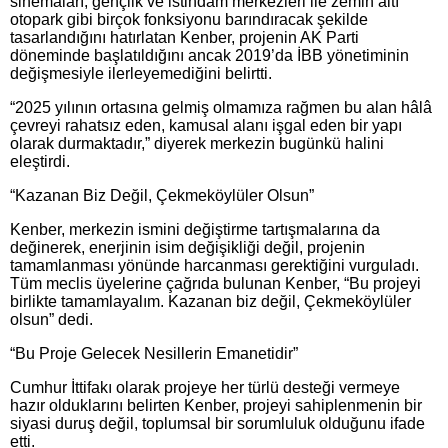
sinemaları, gençlik ve istihdam merkezleri ile zemin altı
otopark gibi birçok fonksiyonu barındıracak şekilde
tasarlandığını hatırlatan Kenber, projenin AK Parti
döneminde başlatıldığını ancak 2019’da İBB yönetiminin
değişmesiyle ilerleyemediğini belirtti.
“2025 yılının ortasına gelmiş olmamıza rağmen bu alan hâlâ
çevreyi rahatsız eden, kamusal alanı işgal eden bir yapı
olarak durmaktadır,” diyerek merkezin bugünkü halini
eleştirdi.
“Kazanan Biz Değil, Çekmeköylüler Olsun”
Kenber, merkezin ismini değiştirme tartışmalarına da
değinerek, enerjinin isim değişikliği değil, projenin
tamamlanması yönünde harcanması gerektiğini vurguladı.
Tüm meclis üyelerine çağrıda bulunan Kenber, “Bu projeyi
birlikte tamamlayalım. Kazanan biz değil, Çekmeköylüler
olsun” dedi.
“Bu Proje Gelecek Nesillerin Emanetidir”
Cumhur İttifakı olarak projeye her türlü desteği vermeye
hazır olduklarını belirten Kenber, projeyi sahiplenmenin bir
siyasi duruş değil, toplumsal bir sorumluluk olduğunu ifade
etti.