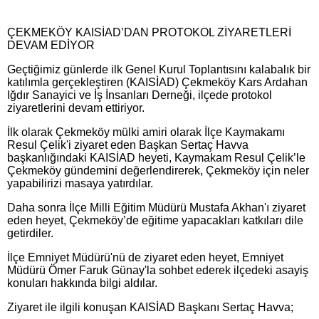
ÇEKMEKÖY KAISİAD’DAN PROTOKOL ZİYARETLERİ
DEVAM EDİYOR
Geçtiğimiz günlerde ilk Genel Kurul Toplantısını kalabalık bir
katılımla gerçekleştiren (KAISİAD) Çekmeköy Kars Ardahan
Iğdır Sanayici ve İş İnsanları Derneği, ilçede protokol
ziyaretlerini devam ettiriyor.
İlk olarak Çekmeköy mülki amiri olarak İlçe Kaymakamı
Resul Çelik'i ziyaret eden Başkan Sertaç Havva
başkanlığındaki KAISİAD heyeti, Kaymakam Resul Çelik’le
Çekmeköy gündemini değerlendirerek, Çekmeköy için neler
yapabilirizi masaya yatırdılar.
Daha sonra İlçe Milli Eğitim Müdürü Mustafa Akhan'ı ziyaret
eden heyet, Çekmeköy’de eğitime yapacakları katkıları dile
getirdiler.
İlçe Emniyet Müdürü'nü de ziyaret eden heyet, Emniyet
Müdürü Ömer Faruk Günay'la sohbet ederek ilçedeki asayiş
konuları hakkında bilgi aldılar.
Ziyaret ile ilgili konuşan KAISİAD Başkanı Sertaç Havva;