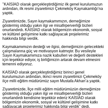
"KAİSİAD olarak gerçekleştirdiğimiz ilk genel kurulumuzun
ardından, ilk resmi ziyaretimizi Çekmeköy Kaynakamlığı’na
yaptık.
Ziyaretimizde, Sayın kaymakamımızın, derneğimize
göstermiş olduğu yakın ilgi ve misafirperverliği bizleri
onurlandırdı. KAİSİAD olarak bölgemizin ekonomik, sosyal
ve kültürel gelişimine katkı sağlayacak projelerimiz
hakkında bilgi verdik.
Kaymakamımızın desteği ve ilgisi, derneğimizin gelecekteki
çalışmalarına güç ve motivasyon katmıştır. Bu vesileyle
Sayın Kaymakamımıza nazik kabulleri ve değerli destekleri
için teşekkür ediyor, iş birliğimizin artarak devam etmesini
temenni ediyoruz.
KAİSİAD olarak gerçekleştirdiğimiz birinci genel
kurulumuzun ardından, ikinci resmi ziyaretimizi Çekmeköy
ilçe milli eğitim müdürümüz sayın Mustafa Akhan’a yaptık.
Ziyaretimizde, İlçe milli eğitim müdürümüzün derneğimize
göstermiş olduğu yakın ilgi ve misafirperverliği bizleri
onurlandırdı kendisine teşekkür ederiz KAİSİAD olarak
bölgemizin ekonomik, sosyal ve kültürel gelişimine katkı
sağlayacak projelerimiz hakkında bilgi verdik" dedi.