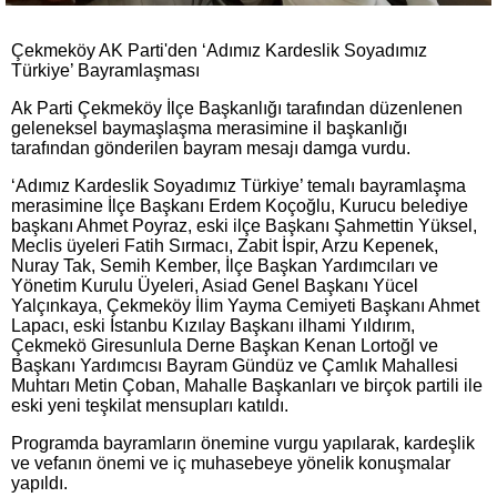
Çekmeköy AK Parti'den ‘Adımız Kardeslik Soyadımız
Türkiye’ Bayramlaşması
Ak Parti Çekmeköy İlçe Başkanlığı tarafından düzenlenen
geleneksel baymaşlaşma merasimine il başkanlığı
tarafından gönderilen bayram mesajı damga vurdu.
‘Adımız Kardeslik Soyadımız Türkiye’ temalı bayramlaşma
merasimine İlçe Başkanı Erdem Koçoğlu, Kurucu belediye
başkanı Ahmet Poyraz, eski ilçe Başkanı Şahmettin Yüksel,
Meclis üyeleri Fatih Sırmacı, Zabit İspir, Arzu Kepenek,
Nuray Tak, Semih Kember, İlçe Başkan Yardımcıları ve
Yönetim Kurulu Üyeleri, Asiad Genel Başkanı Yücel
Yalçınkaya, Çekmeköy İlim Yayma Cemiyeti Başkanı Ahmet
Lapacı, eski İstanbu Kızılay Başkanı ilhami Yıldırım,
Çekmekö Giresunlula Derne Başkan Kenan Lortoğl ve
Başkanı Yardımcısı Bayram Gündüz ve Çamlık Mahallesi
Muhtarı Metin Çoban, Mahalle Başkanları ve birçok partili ile
eski yeni teşkilat mensupları katıldı.
Programda bayramların önemine vurgu yapılarak, kardeşlik
ve vefanın önemi ve iç muhasebeye yönelik konuşmalar
yapıldı.