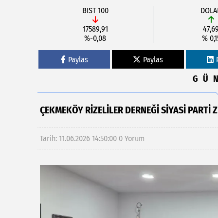
BIST 100
DOLA
17589,91
47,6
%-0,08
% 0,1
Paylas
Paylas
GÜ
ÇEKMEKÖY RIZELILER DERNEĞI SIYASI PARTI
Tarih: 11.06.2026 14:50:00
0 Yorum