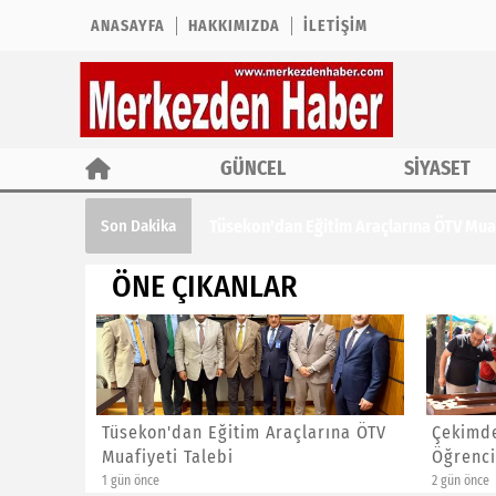
ANASAYFA
HAKKIMIZDA
İLETIŞIM
GÜNCEL
SİYASET
Tüsekon'dan Eğitim Araçlarına ÖTV Muaf
Son Dakika
ÖNE ÇIKANLAR
ına ÖTV
Çekimder'den Yaz Kur'an Kursu
CHP İst
Öğrencilerine Özel Etkinlik
Başkanl
2 gün önce
2 gün önce