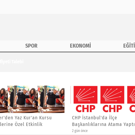
SPOR
EKONOMİ
EĞİT
iyeti Talebi
anbul'da İlçe
Asiad Genel Başkanı Yücel
ıklarına Atama Yaptı
Yalçınkaya'ya Yeni Görev
5 gün önce