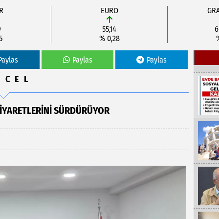
R
EURO
GRA
9
55,14
6
5
% 0,28
Paylas
Paylas
Paylas
NCEL
 ZIYARETLERINI SÜRDÜRÜYOR