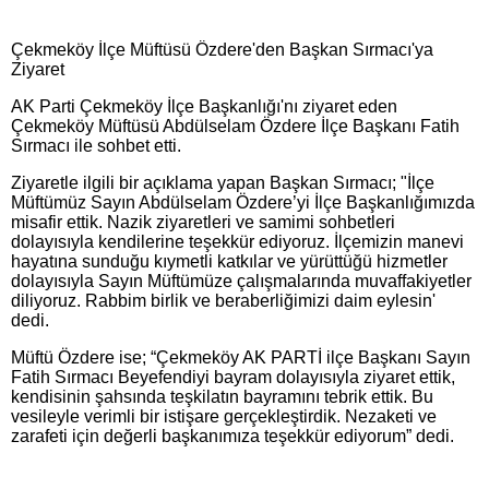
Çekmeköy İlçe Müftüsü Özdere'den Başkan Sırmacı'ya
Ziyaret
AK Parti Çekmeköy İlçe Başkanlığı'nı ziyaret eden
Çekmeköy Müftüsü Abdülselam Özdere İlçe Başkanı Fatih
Sırmacı ile sohbet etti.
Ziyaretle ilgili bir açıklama yapan Başkan Sırmacı; "İlçe
Müftümüz Sayın Abdülselam Özdere’yi İlçe Başkanlığımızda
misafir ettik. Nazik ziyaretleri ve samimi sohbetleri
dolayısıyla kendilerine teşekkür ediyoruz. İlçemizin manevi
hayatına sunduğu kıymetli katkılar ve yürüttüğü hizmetler
dolayısıyla Sayın Müftümüze çalışmalarında muvaffakiyetler
diliyoruz. Rabbim birlik ve beraberliğimizi daim eylesin'
dedi.
Müftü Özdere ise; “Çekmeköy AK PARTİ ilçe Başkanı Sayın
Fatih Sırmacı Beyefendiyi bayram dolayısıyla ziyaret ettik,
kendisinin şahsında teşkilatın bayramını tebrik ettik. Bu
vesileyle verimli bir istişare gerçekleştirdik. Nezaketi ve
zarafeti için değerli başkanımıza teşekkür ediyorum” dedi.