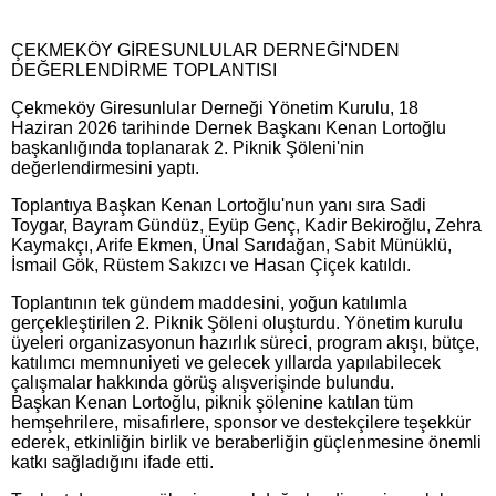
ÇEKMEKÖY GİRESUNLULAR DERNEĞİ'NDEN
DEĞERLENDİRME TOPLANTISI
Çekmeköy Giresunlular Derneği Yönetim Kurulu, 18
Haziran 2026 tarihinde Dernek Başkanı Kenan Lortoğlu
başkanlığında toplanarak 2. Piknik Şöleni'nin
değerlendirmesini yaptı.
Toplantıya Başkan Kenan Lortoğlu'nun yanı sıra Sadi
Toygar, Bayram Gündüz, Eyüp Genç, Kadir Bekiroğlu, Zehra
Kaymakçı, Arife Ekmen, Ünal Sarıdağan, Sabit Münüklü,
İsmail Gök, Rüstem Sakızcı ve Hasan Çiçek katıldı.
Toplantının tek gündem maddesini, yoğun katılımla
gerçekleştirilen 2. Piknik Şöleni oluşturdu. Yönetim kurulu
üyeleri organizasyonun hazırlık süreci, program akışı, bütçe,
katılımcı memnuniyeti ve gelecek yıllarda yapılabilecek
çalışmalar hakkında görüş alışverişinde bulundu.
Başkan Kenan Lortoğlu, piknik şölenine katılan tüm
hemşehrilere, misafirlere, sponsor ve destekçilere teşekkür
ederek, etkinliğin birlik ve beraberliğin güçlenmesine önemli
katkı sağladığını ifade etti.