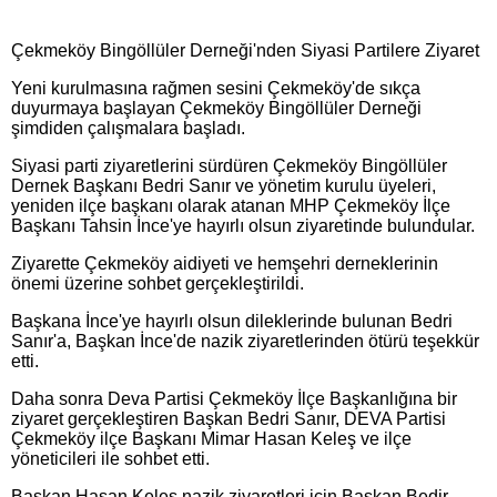
Çekmeköy Bingöllüler Derneği'nden Siyasi Partilere Ziyaret
Yeni kurulmasına rağmen sesini Çekmeköy'de sıkça
duyurmaya başlayan Çekmeköy Bingöllüler Derneği
şimdiden çalışmalara başladı.
Siyasi parti ziyaretlerini sürdüren Çekmeköy Bingöllüler
Dernek Başkanı Bedri Sanır ve yönetim kurulu üyeleri,
yeniden ilçe başkanı olarak atanan MHP Çekmeköy İlçe
Başkanı Tahsin İnce'ye hayırlı olsun ziyaretinde bulundular.
Ziyarette Çekmeköy aidiyeti ve hemşehri derneklerinin
önemi üzerine sohbet gerçekleştirildi.
Başkana İnce'ye hayırlı olsun dileklerinde bulunan Bedri
Sanır'a, Başkan İnce'de nazik ziyaretlerinden ötürü teşekkür
etti.
Daha sonra Deva Partisi Çekmeköy İlçe Başkanlığına bir
ziyaret gerçekleştiren Başkan Bedri Sanır, DEVA Partisi
Çekmeköy ilçe Başkanı Mimar Hasan Keleş ve ilçe
yöneticileri ile sohbet etti.
Başkan Hasan Keleş nazik ziyaretleri için Başkan Bedir