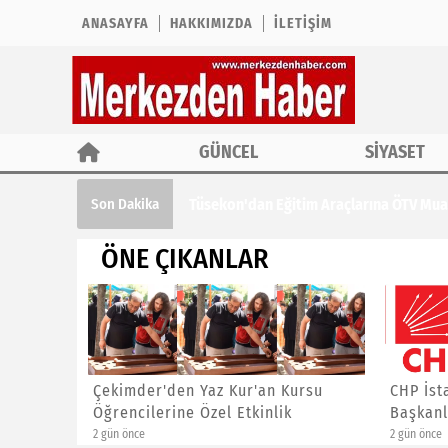
ANASAYFA
HAKKIMIZDA
İLETIŞIM
GÜNCEL
SİYASET
Tüsekon'dan Eğitim Araçlarına ÖTV Muaf
Son Dakika
ÖNE ÇIKANLAR
ına ÖTV
Çekimder'den Yaz Kur'an Kursu
CHP İst
Öğrencilerine Özel Etkinlik
Başkanl
2 gün önce
2 gün önce