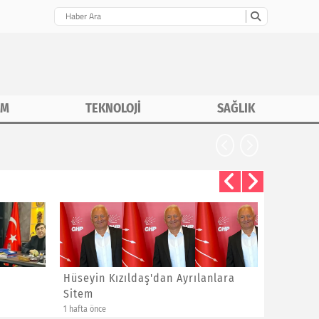
İM
TEKNOLOJİ
SAĞLIK
Hüseyin Kızıldaş'dan Ayrılanlara
Bayram 
Sitem
Yeni Üye
1 hafta önce
1 hafta önce