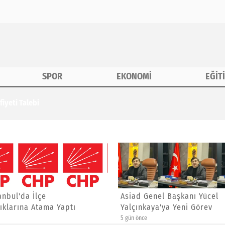
SPOR
EKONOMİ
EĞİT
iyeti Talebi
anbul'da İlçe
Asiad Genel Başkanı Yücel
ıklarına Atama Yaptı
Yalçınkaya'ya Yeni Görev
5 gün önce