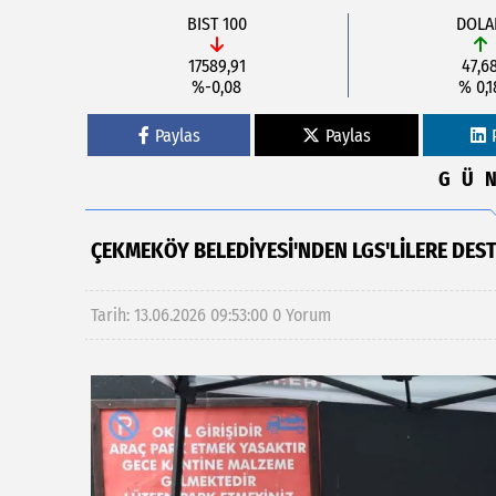
BIST 100
DOLA
17589,91
47,6
%-0,08
% 0,1
Paylas
Paylas
GÜ
ÇEKMEKÖY BELEDIYESI'NDEN LGS'LILERE DES
Tarih: 13.06.2026 09:53:00
0 Yorum