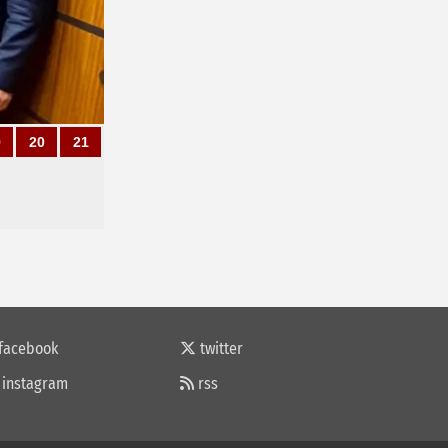
9
20
21
facebook
twitter
instagram
rss