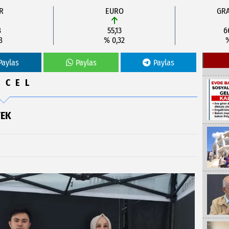
R
EURO
GRA
8
55,13
6
8
% 0,32
Paylas
Paylas
Paylas
NCEL
TEK