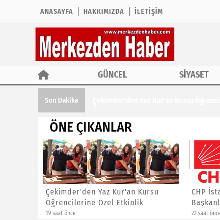
ANASAYFA
HAKKIMIZDA
İLETIŞIM
GÜNCEL
SİYASET
Çekimder'den Yaz Kur'an Kursu Öğrencil
Son Dakika
ÖNE ÇIKANLAR
ına ÖTV
Çekimder'den Yaz Kur'an Kursu
CHP İst
Öğrencilerine Özel Etkinlik
Başkanl
19 saat önce
22 saat önc