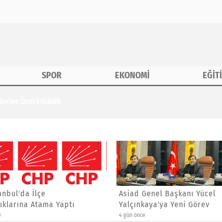
SPOR
EKONOMİ
EĞİT
erine Özel Etkinlik
anbul'da İlçe
Asiad Genel Başkanı Yücel
ıklarına Atama Yaptı
Yalçınkaya'ya Yeni Görev
e
4 gün önce