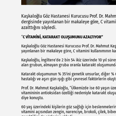
Kaşkaloğlu Göz Hastanesi Kurucusu Prof. Dr. Mah
dergisinde yayınlanan bir makaleye göre, C vitam
azalttığını söyledi.
“
C VİTAMİNİ, KATARAKT OLUŞUMUNU AZALTIYOR”
Kaşkaloğlu Göz Hastanesi Kurucusu Prof. Dr. Mahmut Kaş
yayınlanan bir makaleye göre, C vitamini kullanımının ka
Kaşkaloğlu, İngiltere’de 2 bin 54 ikiz üzerinde 10 yıl sü
alan grubun, almayan gruba oranla katarakt oluşumunda
Katarakt oluşumunun % 35'ini genetik unsurlar, diğer % 6
hastalığı ve aşırı gün ışığı gibi çevresel faktörlerin ol
Prof. Dr. Mahmut Kaşkaloğlu, “Ülkemizde ise 60 yaşın üzer
vitamininin antioksidan özelliği nedeniyle katarakt olu
diye konuştu.
60 yaş üzerindeki kişilerin göz sağlığı için beslenmeler
vitamini açısından zengin, narenciye, brokoli, çilek, biber