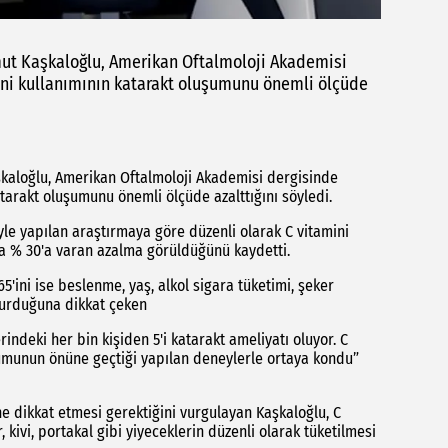
mut Kaşkaloğlu, Amerikan Oftalmoloji Akademisi
ini kullanımının katarakt oluşumunu önemli ölçüde
kaloğlu, Amerikan Oftalmoloji Akademisi dergisinde
tarakt oluşumunu önemli ölçüde azalttığını söyledi.
reyle yapılan araştırmaya göre düzenli olarak C vitamini
 % 30'a varan azalma görüldüğünü kaydetti.
5'ini ise beslenme, yaş, alkol sigara tüketimi, şeker
uşturduğuna dikkat çeken
indeki her bin kişiden 5'i katarakt ameliyatı oluyor. C
şumunun önüne geçtiği yapılan deneylerle ortaya kondu”
ine dikkat etmesi gerektiğini vurgulayan Kaşkaloğlu, C
, kivi, portakal gibi yiyeceklerin düzenli olarak tüketilmesi