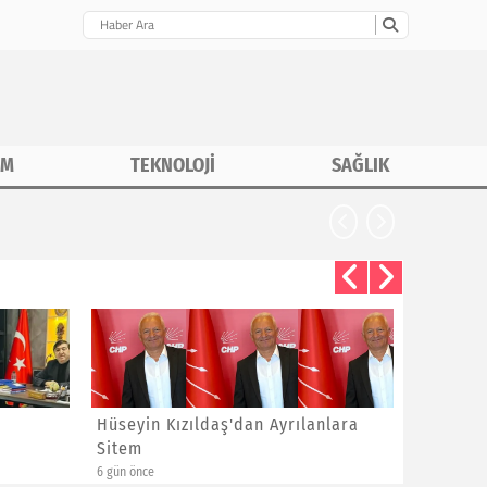
İM
TEKNOLOJİ
SAĞLIK
CHP İstanbu
Hüseyin Kızıldaş'dan Ayrılanlara
Bayram 
Sitem
Yeni Üye
6 gün önce
6 gün önce