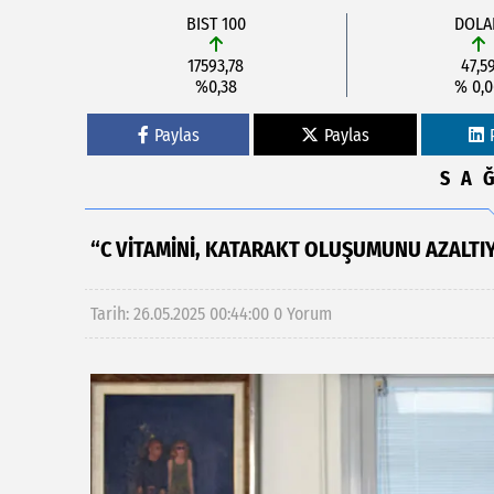
BIST 100
DOLA
17593,78
47,5
%0,38
% 0,
Paylas
Paylas
SA
“C VİTAMİNİ, KATARAKT OLUŞUMUNU AZALTI
Tarih: 26.05.2025 00:44:00
0 Yorum