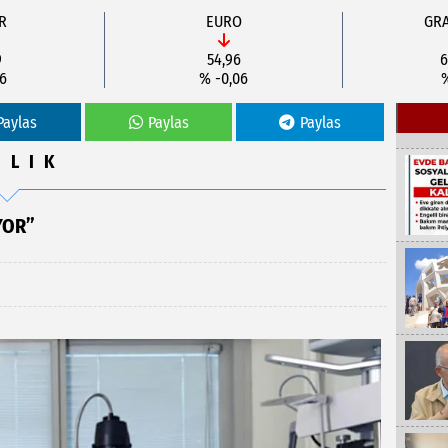
R
EURO
GRA
9
54,96
6
06
% -0,06
%
Paylas
Paylas
Paylas
ĞLIK
YOR”