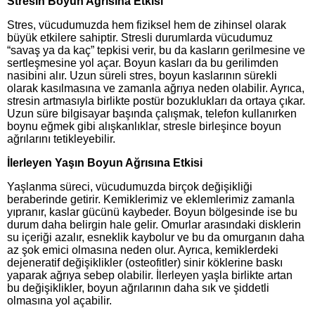
Stresin Boyun Ağrısına Etkisi
Stres, vücudumuzda hem fiziksel hem de zihinsel olarak
büyük etkilere sahiptir. Stresli durumlarda vücudumuz
“savaş ya da kaç” tepkisi verir, bu da kasların gerilmesine ve
sertleşmesine yol açar. Boyun kasları da bu gerilimden
nasibini alır. Uzun süreli stres, boyun kaslarının sürekli
olarak kasılmasına ve zamanla ağrıya neden olabilir. Ayrıca,
stresin artmasıyla birlikte postür bozuklukları da ortaya çıkar.
Uzun süre bilgisayar başında çalışmak, telefon kullanırken
boynu eğmek gibi alışkanlıklar, stresle birleşince boyun
ağrılarını tetikleyebilir.
İlerleyen Yaşın Boyun Ağrısına Etkisi
Yaşlanma süreci, vücudumuzda birçok değişikliği
beraberinde getirir. Kemiklerimiz ve eklemlerimiz zamanla
yıpranır, kaslar gücünü kaybeder. Boyun bölgesinde ise bu
durum daha belirgin hale gelir. Omurlar arasındaki disklerin
su içeriği azalır, esneklik kaybolur ve bu da omurganın daha
az şok emici olmasına neden olur. Ayrıca, kemiklerdeki
dejeneratif değişiklikler (osteofitler) sinir köklerine baskı
yaparak ağrıya sebep olabilir. İlerleyen yaşla birlikte artan
bu değişiklikler, boyun ağrılarının daha sık ve şiddetli
olmasına yol açabilir.