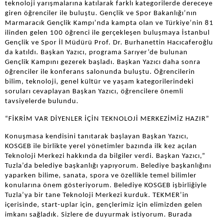
teknoloji yarışmalarına katılarak farklı kategorilerde dereceye
giren öğrenciler ile buluştu. Gençlik ve Spor Bakanlığı’nın
Marmaracık Gençlik Kampı’nda kampta olan ve Türkiye’nin 81
ilinden gelen 100 öğrenci ile gerçekleşen buluşmaya İstanbul
Gençlik ve Spor İl Müdürü Prof. Dr. Burhanettin Hacıcaferoğlu
da katıldı. Başkan Yazıcı, programa Sarıyer’de bulunan
Gençlik Kampını gezerek başladı. Başkan Yazıcı daha sonra
öğrenciler ile konferans salonunda buluştu. Öğrencilerin
bilim, teknoloji, genel kültür ve yaşam kategorilerindeki
soruları cevaplayan Başkan Yazıcı, öğrencilere önemli
tavsiyelerde bulundu.
“FİKRİM VAR DİYENLER İÇİN TEKNOLOJİ MERKEZİMİZ HAZIR”
Konuşmasa kendisini tanıtarak başlayan Başkan Yazıcı,
KOSGEB ile birlikte yerel yönetimler bazında ilk kez açılan
Teknoloji Merkezi hakkında da bilgiler verdi. Başkan Yazıcı,”
Tuzla’da belediye başkanlığı yapıyorum. Belediye başkanlığını
yaparken bilime, sanata, spora ve özellikle temel bilimler
konularına önem gösteriyorum. Belediye KOSGEB işbirliğiyle
Tuzla’ya bir tane Teknoloji Merkezi kurduk. TEKMER’in
içerisinde, start-uplar için, gençlerimiz için elimizden gelen
imkanı sağladık. Sizlere de duyurmak istiyorum. Burada