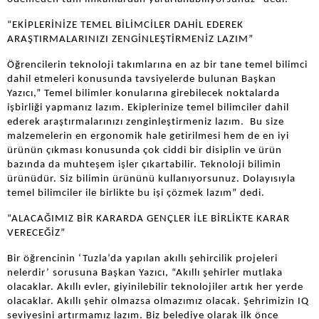
“EKİPLERİNİZE TEMEL BİLİMCİLER DAHİL EDEREK
ARAŞTIRMALARINIZI ZENGİNLEŞTİRMENİZ LAZIM”
Öğrencilerin teknoloji takımlarına en az bir tane temel bilimci
dahil etmeleri konusunda tavsiyelerde bulunan Başkan
Yazıcı,” Temel bilimler konularına girebilecek noktalarda
işbirliği yapmanız lazım. Ekiplerinize temel bilimciler dahil
ederek araştırmalarınızı zenginleştirmeniz lazım. Bu size
malzemelerin en ergonomik hale getirilmesi hem de en iyi
ürünün çıkması konusunda çok ciddi bir disiplin ve ürün
bazında da muhteşem işler çıkartabilir. Teknoloji bilimin
ürünüdür. Siz bilimin ürününü kullanıyorsunuz. Dolayısıyla
temel bilimciler ile birlikte bu işi çözmek lazım” dedi.
“ALACAĞIMIZ BİR KARARDA GENÇLER İLE BİRLİKTE KARAR
VERECEĞİZ”
Bir öğrencinin ‘Tuzla’da yapılan akıllı şehircilik projeleri
nelerdir’ sorusuna Başkan Yazıcı, “Akıllı şehirler mutlaka
olacaklar. Akıllı evler, giyinilebilir teknolojiler artık her yerde
olacaklar. Akıllı şehir olmazsa olmazımız olacak. Şehrimizin IQ
seviyesini artırmamız lazım. Biz belediye olarak ilk önce