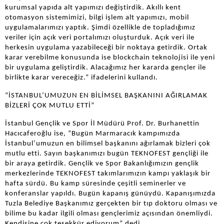
kurumsal yapıda alt yapımızı değiştirdik. Akıllı kent
otomasyon sistemimizi, bilgi işlem alt yapımızı, mobil
uygulamalarımızı yaptık. Şimdi özellikle de topladığımız
veriler için açık veri portalımızı oluşturduk. Açık veri ile
herkesin uygulama yazabileceği bir noktaya getirdik. Ortak
karar verebilme konusunda ise blockchain teknolojisi ile yeni
bir uygulama geliştirdik. Alacağımız her kararda gençler ile
birlikte karar vereceğiz.” ifadelerini kullandı.
“İSTANBUL’UMUZUN EN BİLİMSEL BAŞKANINI AĞIRLAMAK
BİZLERİ ÇOK MUTLU ETTİ”
İstanbul Gençlik ve Spor İl Müdürü Prof. Dr. Burhanettin
Hacıcaferoğlu ise, “Bugün Marmaracık kampımızda
İstanbul’umuzun en bilimsel başkanını ağırlamak bizleri çok
mutlu etti. Sayın başkanımızı bugün TEKNOFEST gençliği ile
bir araya getirdik. Gençlik ve Spor Bakanlığımızın gençlik
merkezlerinde TEKNOFEST takımlarımızın kampı yaklaşık bir
hafta sürdü. Bu kamp süresinde çeşitli seminerler ve
konferanslar yapıldı. Bugün kapanış günüydü. Kapanışımızda
Tuzla Belediye Başkanımız gerçekten bir tıp doktoru olması ve
bilime bu kadar ilgili olması gençlerimiz açısından önemliydi.
Kendisine çok teşekkür ediyorum” dedi.