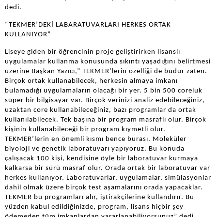
dedi.
“TEKMER’DEKİ LABARATUVARLARI HERKES ORTAK
KULLANIYOR”
Liseye giden bir öğrencinin proje geliştirirken lisanslı
uygulamalar kullanma konusunda sıkıntı yaşadığını belirtmesi
üzerine Başkan Yazıcı,” TEKMER’lerin özelliği de budur zaten.
Birçok ortak kullanabilecek, herkesin almaya imkanı
bulamadığı uygulamaların olacağı bir yer. 5 bin 500 coreluk
süper bir bilgisayar var. Birçok verinizi analiz edebileceğiniz,
uzaktan core kullanabileceğiniz, bazı programlar da ortak
kullanılabilecek. Tek başına bir program masraflı olur. Birçok
kişinin kullanabileceği bir program kıymetli olur.
TEKMER’lerin en önemli kısmı bence burası. Moleküler
biyoloji ve genetik laboratuvarı yapıyoruz. Bu konuda
çalışacak 100 kişi, kendisine öyle bir laboratuvar kurmaya
kalkarsa bir sürü masraf olur. Orada ortak bir laboratuvar var
herkes kullanıyor. Laboratuvarlar, uygulamalar, simülasyonlar
dahil olmak üzere birçok test aşamalarını orada yapacaklar.
TEKMER bu programları alır, iştirakçilerine kullandırır. Bu
yüzden kabul edildiğinizde, program, lisans hiçbir şey
ödemeden tüm imkanlardan yararlanabiliyorsunuz” dedi.