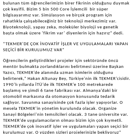
bulunan tüm öğrencilerimizin birer fikrinin olduğunu duymak
çok keyifli. Bizim 5 bin 500 Core İşlemcili bir süper
bilgisayarımız var. Simülasyon ve birçok program için
rahatlıkla çalışabileceğiniz bir teknoloji merkezimiz var.
Biyoteknoloji, yapay zeka, moleküler biyoloji ve genetik
başta olmak üzere ‘fikrim var’ diyenlerin için hazırız” dedi.
“TEKMER’DE ÇOK İNOVATİF İŞLER VE UYGULAMALARI YAPAN
SEÇİCİ BİR KURULUMUZ VAR”
Öğrencilerin geliştirdikleri projeler için sektöründe öncü
mentör bulmakta zorlandıklarını belirtmesi üzerine Başkan
Yazıcı, TEKMER’de alanında uzman isimlerin olduğunu
belirterek,” Hakan Altunay Bey, Türkiye’nin ilk TEKMER’cisidir.
1990’lı yıllarda İTÜ’de ilk TEKMER’e 100 metrekarede
başlamış ve şimdi 6 tane fabrikası var. Almanya’daki bir
otomobil markasına da otomasyon konusunda tedarik
sağlıyor. Savunma sanayisinde çok fazla işler yapıyorlar. O
mesela TEKMER’in yönetim kurulunda olacak. Organize
Sanayi Bölgeleri’nin temsilcileri olacak. 3 tane üniversite var.
TEKMER’de uygulamacıların olması bizim için çok kıymetli.
TEKMER’de çok inovatif işler ve uygulamaları yapan seçici bir
kurulumuz var. O yüzden sizleri projelerinizle bekliyoruz”