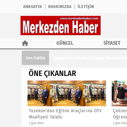
ANASAYFA
HAKKIMIZDA
İLETIŞIM
GÜNCEL
SİYASET
Çekmeköy Belediyesi'nden Tarıma Des
Son Dakika
ÖNE ÇIKANLAR
Tarıma
Tüsekon'dan Eğitim Araçlarına ÖTV
Çekimde
Muafiyeti Talebi
Öğrenci
2 gün önce
2 gün önce