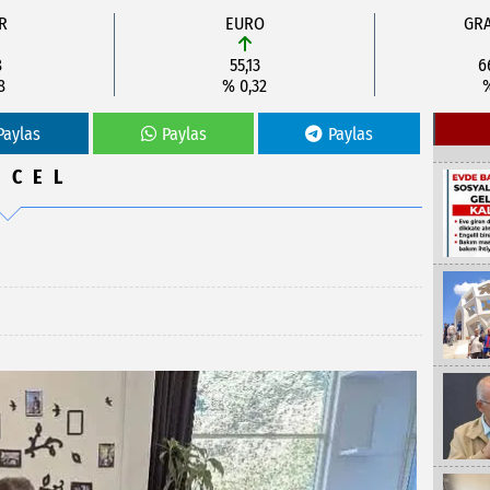
R
EURO
GRA
8
55,13
6
8
% 0,32
Paylas
Paylas
Paylas
NCEL