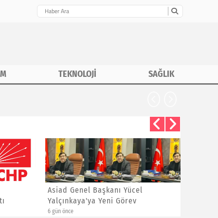
İM
TEKNOLOJİ
SAĞLIK
Asiad Genel Başkanı Yücel
Hüseyin 
Yalçınkaya'ya Yeni Görev
Sitem
6 gün önce
1 hafta önce