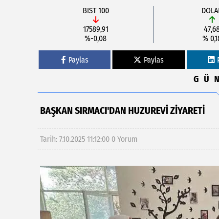
BIST 100
DOLA
17589,91
47,6
%-0,08
% 0,1
Paylas
Paylas
GÜ
BAŞKAN SIRMACI'DAN HUZUREVI ZIYARETI
Tarih: 7.10.2025 11:12:00
0 Yorum