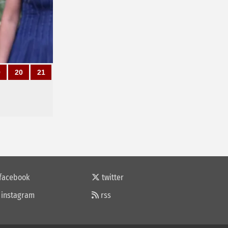
9
20
21
facebook
twitter
instagram
rss